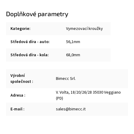
Doplňkové parametry
Kategorie
:
Vymezovací kroužky
Středová díra - auto
:
56,1mm
Středová díra - kola
:
68,0mm
Výrobní
Bimecc Srl.
společnost
:
V. Volta, 18/20/26/28 35030 Veggiano
Adresa
:
(PD)
E-mail
:
sales@bimecc.it