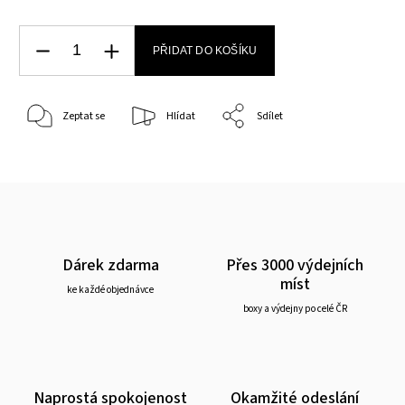
PŘIDAT DO KOŠÍKU
Zeptat se
Hlídat
Sdílet
Dárek zdarma
Přes 3000 výdejních
míst
ke každé objednávce
boxy a výdejny po celé ČR
Naprostá spokojenost
Okamžité odeslání