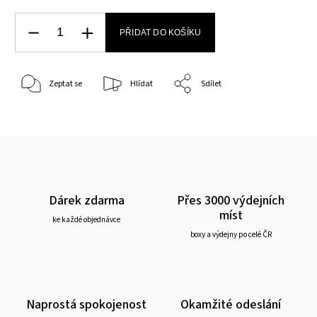
PŘIDAT DO KOŠÍKU
Zeptat se
Hlídat
Sdílet
Dárek zdarma
Přes 3000 výdejních
míst
ke každé objednávce
boxy a výdejny po celé ČR
Naprostá spokojenost
Okamžité odeslání