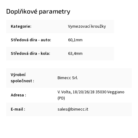
Doplňkové parametry
Kategorie
:
Vymezovací kroužky
Středová díra - auto
:
60,1mm
Středová díra - kola
:
63,4mm
Výrobní
Bimecc Srl.
společnost
:
V. Volta, 18/20/26/28 35030 Veggiano
Adresa
:
(PD)
E-mail
:
sales@bimecc.it