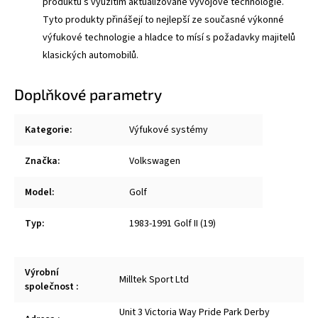
produktů s využitím aktualizované vývojové technologie.
Tyto produkty přinášejí to nejlepší ze současné výkonné
výfukové technologie a hladce to mísí s požadavky majitelů
klasických automobilů.
Doplňkové parametry
Kategorie
:
Výfukové systémy
Značka
:
Volkswagen
Model
:
Golf
Typ
:
1983-1991 Golf II (19)
Výrobní
Milltek Sport Ltd
společnost
:
Unit 3 Victoria Way Pride Park Derby