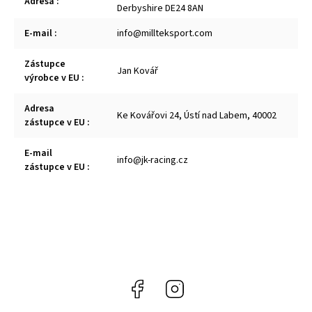
Adresa
:
Derbyshire DE24 8AN
E-mail
:
info@millteksport.com
Zástupce
Jan Kovář
výrobce v EU
:
Adresa
Ke Kovářovi 24, Ústí nad Labem, 40002
zástupce v EU
:
E-mail
info@jk-racing.cz
zástupce v EU
:
Facebook
Instagram