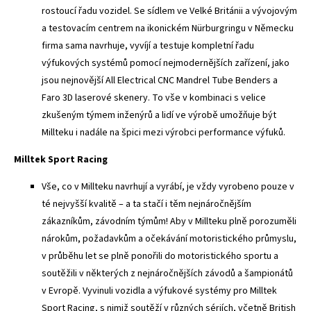
rostoucí řadu vozidel. Se sídlem ve Velké Británii a vývojovým
a testovacím centrem na ikonickém Nürburgringu v Německu
firma sama navrhuje, vyvíjí a testuje kompletní řadu
výfukových systémů pomocí nejmodernějších zařízení, jako
jsou nejnovější All Electrical CNC Mandrel Tube Benders a
Faro 3D laserové skenery. To vše v kombinaci s velice
zkušeným týmem inženýrů a lidí ve výrobě umožňuje být
Millteku i nadále na špici mezi výrobci performance výfuků.
Milltek Sport Racing
Vše, co v Millteku navrhují a vyrábí, je vždy vyrobeno pouze v
té nejvyšší kvalitě – a ta stačí i těm nejnáročnějším
zákazníkům, závodním týmům! Aby v Millteku plně porozuměli
nárokům, požadavkům a očekávání motoristického průmyslu,
v průběhu let se plně ponořili do motoristického sportu a
soutěžili v některých z nejnáročnějších závodů a šampionátů
v Evropě. Vyvinuli vozidla a výfukové systémy pro Milltek
Sport Racing, s nimiž soutěží v různých sériích, včetně British