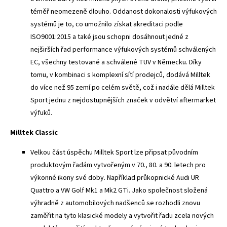
téměř neomezeně dlouho. Oddanost dokonalosti výfukových
systémů je to, co umožnilo získat akreditaci podle
ISO9001:2015 a také jsou schopni dosáhnout jedné z
nejširších řad performance výfukových systémů schválených
EC, všechny testované a schválené TUV v Německu. Díky
tomu, v kombinaci s komplexní sítí prodejců, dodává Milltek
do více než 95 zemí po celém světě, což i nadále dělá Milltek
Sport jednu z nejdostupnějších značek v odvětví aftermarket
výfuků.
Milltek Classic
Velkou část úspěchu Milltek Sport lze připsat původním
produktovým řadám vytvořeným v 70., 80. a 90. letech pro
výkonné ikony své doby. Například průkopnické Audi UR
Quattro a VW Golf Mk1 a Mk2 GTi. Jako společnost složená
výhradně z automobilových nadšenců se rozhodli znovu
zaměřit na tyto klasické modely a vytvořit řadu zcela nových