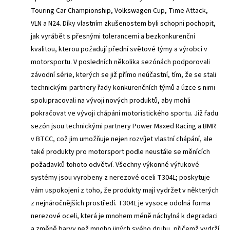
Touring Car Championship, Volkswagen Cup, Time Attack,
VLN a N24. Díky vlastním zkušenostem byli schopni pochopit,
jak vyrábět s přesnými tolerancemi a bezkonkurenční
kvalitou, kterou požadují přední světové týmy a výrobci v
motorsportu. V posledních několika sezónách podporovali
závodní série, kterých se již přímo neúčastní, tím, že se stali
technickými partnery řady konkurenčních týmů a úzce s nimi
spolupracovali na vývoji nových produktů, aby mohli
pokračovat ve vývoji chápání motoristického sportu. Již řadu
sezón jsou technickými partnery Power Maxed Racing a BMR
v BTCC, což jim umožňuje nejen rozvíjet vlastní chápání, ale
také produkty pro motorsport podle neustále se měnících
požadavků tohoto odvětví. Všechny výkonné výfukové
systémy jsou vyrobeny z nerezové oceli T304L; poskytuje
vám uspokojení z toho, že produkty mají vydržet v některých
z nejnáročnějších prostředí. T304L je vysoce odolná forma
nerezové oceli, která je mnohem méně náchylná k degradaci
a změně barvy než mnoho jiných svého druhu, přičemž vydrží