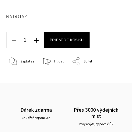
NA DOTAZ
PŘIDAT DO KOŠÍKU
Zeptat se
Hlídat
Sdílet
Dárek zdarma
Přes 3000 výdejních
míst
ke každé objednávce
boxy a výdejny po celé ČR