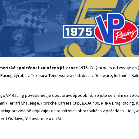
merická společnost založená již v roce 1975.
Celý proces od vývoje a vý
Racing výrobu v Texasu a Tennessee a distribuci v Delaware, Indianě a Kali
go VP Racing povědomé, je dost pravděpodobné, že jste se s ním už setkal
nami
(Ferrari Challenge, Porsche Carrera Cup, BAJA 400, NHRA Drag Racing, 
acing pravidelně objevuje i na televizních obrazovkách v pořadech i Holly
reet Outlaws, Yellowstone a další.