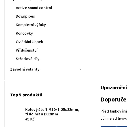
Active sound control
Downpipes
Kompletní výfuky
Koncovky
Ovládání klapek
Příslušenství
Středové díly
Závodní volanty
Upozornění
Top 5 produktů
Doporuče
Kolový šteft M10x1,25x33mm,
Před tankováním
tisícihran Ø12mm
účinně aditivova
49 Kč