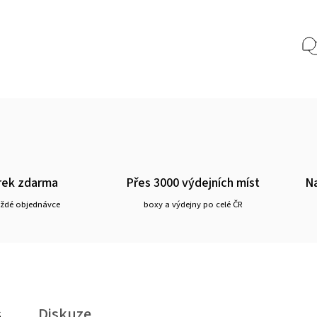
rek zdarma
Přes 3000 výdejních míst
Na
aždé objednávce
boxy a výdejny po celé ČR
s
Diskuze