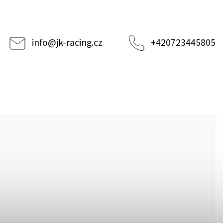
info
@
jk-racing.cz
+420723445805