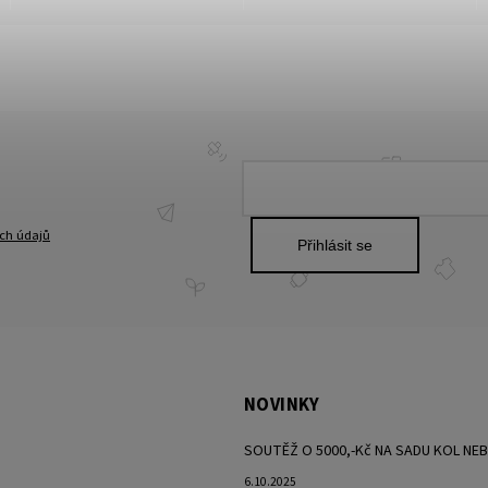
ch údajů
Přihlásit se
NOVINKY
SOUTĚŽ O 5000,-Kč NA SADU KOL NE
6.10.2025