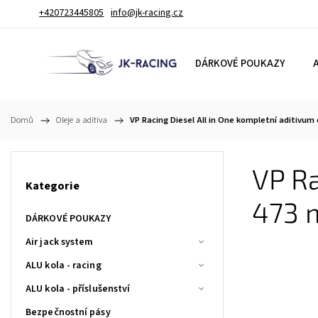
+420723445805
info@jk-racing.cz
DÁRKOVÉ POUKAZY
A
Domů
/
Oleje a aditiva
/
VP Racing Diesel All in One kompletní aditivum 
VP Ra
Kategorie
473 
DÁRKOVÉ POUKAZY
Air jack system
ALU kola - racing
ALU kola - příslušenství
Bezpečnostní pásy