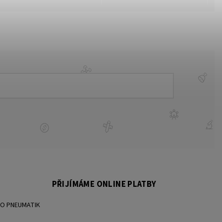
PŘIJÍMÁME ONLINE PLATBY
BO PNEUMATIK