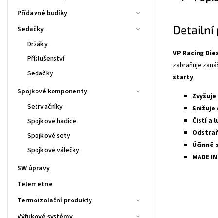
Přídavné budíky
Detailní
Sedačky
Držáky
VP Racing Dies
Příslušenství
zabraňuje zanáš
Sedačky
starty
.
Spojkové komponenty
Zvyšuje
Setrvačníky
Snižuje
Čistí a 
Spojkové hadice
Odstraň
Spojkové sety
Účinně s
Spojkové válečky
MADE IN
SW úpravy
Telemetrie
Termoizolační produkty
Výfukové systémy