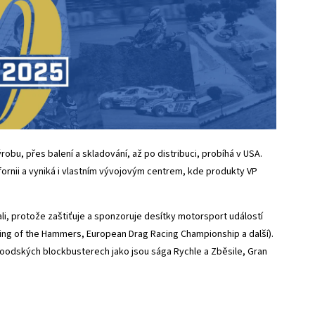
robu, přes balení a skladování, až po distribuci, probíhá v USA.
fornii a vyniká i vlastním vývojovým centrem, kde produkty VP
i, protože zaštiťuje a sponzoruje desítky motorsport událostí
King of the Hammers, European Drag Racing Championship a další).
woodských blockbusterech jako jsou sága Rychle a Zběsile, Gran