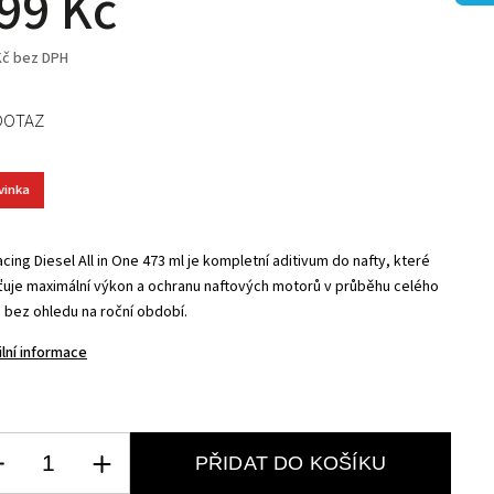
99 Kč
Kč bez DPH
DOTAZ
vinka
cing Diesel All in One 473 ml je kompletní aditivum do nafty, které
šťuje maximální výkon a ochranu naftových motorů v průběhu celého
, bez ohledu na roční období.
ilní informace
PŘIDAT DO KOŠÍKU