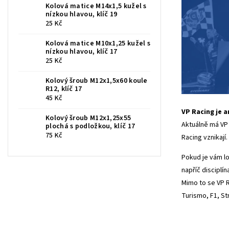
Kolová matice M14x1,5 kužel s
nízkou hlavou, klíč 19
25 Kč
Kolová matice M10x1,25 kužel s
nízkou hlavou, klíč 17
25 Kč
Kolový šroub M12x1,5x60 koule
R12, klíč 17
45 Kč
VP Racing je a
Kolový šroub M12x1,25x55
Aktuálně má VP 
plochá s podložkou, klíč 17
75 Kč
Racing vznikají.
Pokud je vám lo
napříč disciplí
Mimo to se VP R
Turismo, F1, St