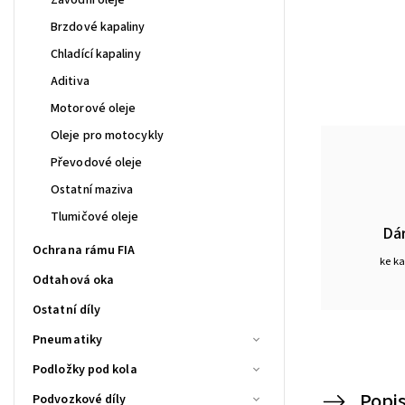
Brzdové kapaliny
Chladící kapaliny
Aditiva
Motorové oleje
Oleje pro motocykly
Převodové oleje
Ostatní maziva
Tlumičové oleje
Dá
Ochrana rámu FIA
ke k
Odtahová oka
Ostatní díly
Pneumatiky
Podložky pod kola
Popi
Podvozkové díly