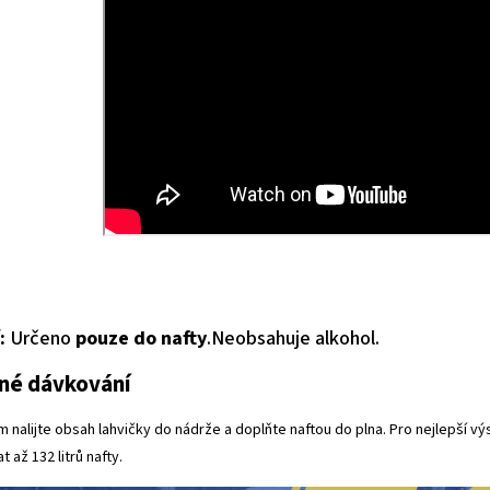
:
Určeno
pouze do nafty
.Neobsahuje alkohol.
né dávkování
 nalijte obsah lahvičky do nádrže a doplňte naftou do plna. Pro nejlepší 
t až 132 litrů nafty.