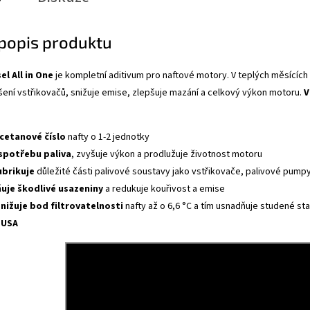
 popis produktu
el All in One
je kompletní aditivum pro naftové motory. V teplých měsících 
ení vstřikovačů, snižuje emise, zlepšuje mazání a celkový výkon motoru.
V
 cetanové číslo
nafty o 1-2 jednotky
 spotřebu paliva
, zvyšuje výkon a prodlužuje životnost motoru
lubrikuje
důležité části palivové soustavy jako vstřikovače, palivové pumpy
uje škodlivé usazeniny
a redukuje kouřivost a emise
nižuje bod filtrovatelnosti
nafty až o 6,6
°C a tím usnadňuje studené sta
 USA