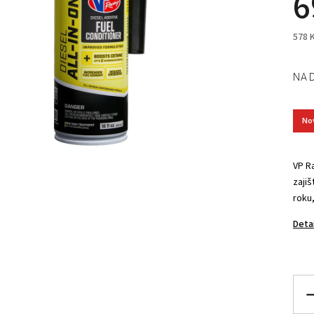
6
578 
NA 
No
VP Ra
zaji
roku
Deta