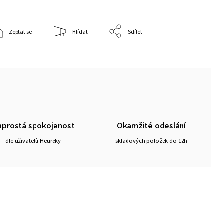
Zeptat se
Hlídat
Sdílet
prostá spokojenost
Okamžité odeslání
dle uživatelů Heureky
skladových položek do 12h