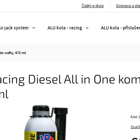
Český e-shop
Doprava a pl
ir jack system
ALU kola - racing
ALU kola - přísluše
do nafty, 473 ml
cing Diesel All in One kom
ml
Kód:
Znač