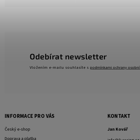
Odebírat newsletter
Vložením e-mailu souhlasíte s
podmínkami ochrany osobní
INFORMACE PRO VÁS
KONTAKT
Český e-shop
Jan Kovář
Doprava a platba