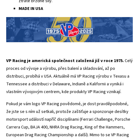
ztrátě brzdné síly.
MADE IN USA
VP Racing je americká společnost založená již v roce 1975.
Celý
proces od vývoje a výrobu, přes balení a skladování, až po
distribuci, probíhá v USA. Aktuálně má VP Racing výrobu v Texasu a
Tennessee a distribuci v Delaware, Indianě a Kalifornii a vyniká i
vlastním vývojovým centrem, kde produkty VP Racing vznikají.
Pokud je vám logo VP Racing povědomé, je dost pravděpodobné,
že jste se s ním už setkali, protože zaštiťuje a sponzoruje desítky
motorsport událostí napříč disciplínami
(Ferrari Challenge, Porsche
Carrera Cup, BAJA 400, NHRA Drag Racing, King of the Hammers,
European Drag Racing Championship a další). Mimo to se VP Racing