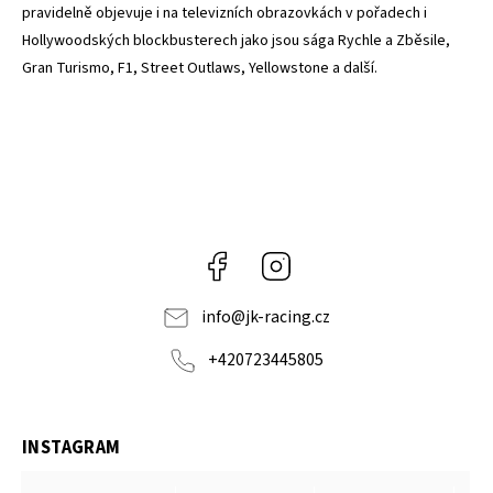
pravidelně objevuje i na televizních obrazovkách v pořadech i
Hollywoodských blockbusterech jako jsou sága Rychle a Zběsile,
Gran Turismo, F1, Street Outlaws, Yellowstone a další.
Facebook
Instagram
info
@
jk-racing.cz
+420723445805
INSTAGRAM