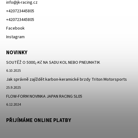
info
@
jk-racing.cz
+420723445805
+420723445805
Facebook
Instagram
NOVINKY
SOUTĚŽ O 5000,-Kč NA SADU KOL NEBO PNEUMATIK
6.10.2025
Jak správně zajíždět karbon-keramické brzdy Triton Motorsports
25.9.2025
FLOW-FORM NOVINKA JAPAN RACING SL05
6.12.2024
PŘIJÍMÁME ONLINE PLATBY