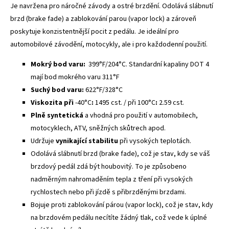
Je navržena pro náročné závody a ostré brzdění. Odolává slábnutí
brzd (brake fade) a zablokování parou (vapor lock) a zároveň
poskytuje konzistentnější pocit z pedálu. Je ideální pro
automobilové závodění, motocykly, ale i pro každodenní použití.
Mokrý bod varu:
399°F/204°C. Standardní kapaliny DOT 4
mají bod mokrého varu 311°F
Suchý bod varu:
622°F/328°C
Viskozita při
-40°C
:
1495 cst. / při 100°C
:
2.59 cst.
Plně syntetická
a vhodná pro použití v automobilech,
motocyklech, ATV, sněžných skůtrech apod.
Udržuje
vynikající stabilitu
při vysokých teplotách.
Odolává slábnutí brzd (brake fade), což je stav, kdy se váš
brzdový pedál zdá být houbovitý. To je způsobeno
nadměrným nahromaděním tepla z tření při vysokých
rychlostech nebo při jízdě s přibrzděnými brzdami.
Bojuje proti zablokování párou (vapor lock), což je stav, kdy
na brzdovém pedálu necítíte žádný tlak, což vede k úplné