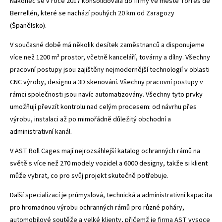
Nakonec se v roce 2017 konsolidovala do firmy ve městě Torres de
Berrellén, které se nachází pouhých 20 km od Zaragozy
(Španělsko).
V současné době má několik desítek zaměstnanců a disponujeme
více než 1200 m² prostor, včetně kanceláří, továrny a dílny. Všechny
pracovní postupy jsou zajištěny nejmodernější technologií v oblasti
CNC výroby, designu a 3D skenování. Všechny pracovní postupy v
rámci společnosti jsou navíc automatizovány. Všechny tyto prvky
umožňují převzít kontrolu nad celým procesem: od návrhu přes
výrobu, instalaci až po mimořádně důležitý obchodní a
administrativní kanál.
V AST Roll Cages mají nejrozsáhlejší katalog ochranných rámů na
světě s více než 270 modely vozidel a 6000 designy, takže si klient
může vybrat, co pro svůj projekt skutečně potřebuje.
Další specializací je průmyslová, technická a administrativní kapacita
pro hromadnou výrobu ochranných rámů pro různé poháry,
automobilové soutěže a velké klienty, přičemž je firma AST vysoce