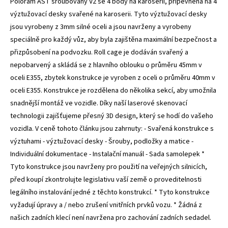
Polorám AST šroubovaný V2 se 4 body na karoserii, připevněná na 4
výztužovací desky svařené na karoserii. Tyto výztužovací desky
jsou vyrobeny z 3mm silné oceli a jsou navrženy a vyrobeny
speciálně pro každý vůz, aby byla zajištěna maximální bezpečnost a
přizpůsobení na podvozku. Roll cage je dodáván svařený a
nepobarvený a skládá se z hlavního oblouku o průměru 45mm v
oceli E355, zbytek konstrukce je vyroben z oceli o průměru 40mm v
oceli E355. Konstrukce je rozdělena do několika sekcí, aby umožnila
snadnější montáž ve vozidle. Díky naší laserové skenovací
technologii zajišťujeme přesný 3D design, který se hodí do vašeho
vozidla. V ceně tohoto článku jsou zahrnuty: - Svařená konstrukce s
výztuhami - výztužovací desky - Šrouby, podložky a matice -
Individuální dokumentace - Instalační manuál - Sada samolepek *
Tyto konstrukce jsou navrženy pro použití na veřejných silnicích,
před koupí zkontrolujte legislativu vaší země o proveditelnosti
legálního instalování jedné z těchto konstrukcí. * Tyto konstrukce
vyžadují úpravy a / nebo zrušení vnitřních prvků vozu. * Žádná z
našich zadních klecí není navržena pro zachování zadních sedadel.