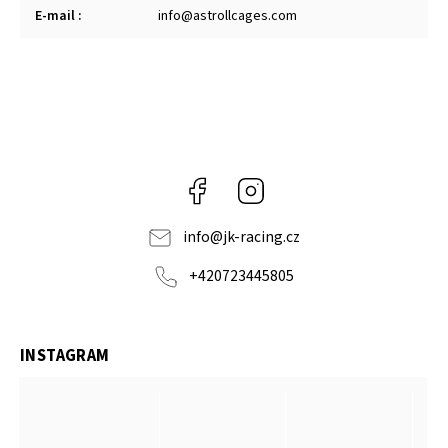
E-mail
:
info@astrollcages.com
Facebook
Instagram
info
@
jk-racing.cz
+420723445805
INSTAGRAM