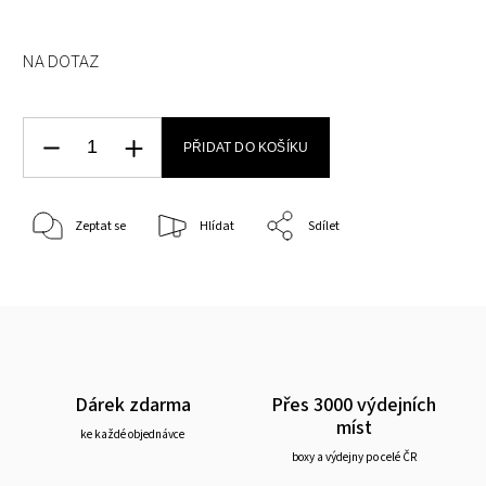
NA DOTAZ
PŘIDAT DO KOŠÍKU
Zeptat se
Hlídat
Sdílet
Dárek zdarma
Přes 3000 výdejních
míst
ke každé objednávce
boxy a výdejny po celé ČR