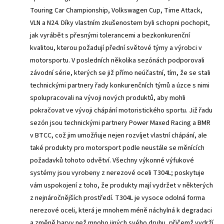
Touring Car Championship, Volkswagen Cup, Time Attack,
VLN a N24. Díky vlastním zkušenostem byli schopni pochopit,
jak vyrábět s přesnými tolerancemi a bezkonkurenční
kvalitou, kterou požadují přední světové týmy a výrobci v
motorsportu. V posledních několika sezónách podporovali
závodní série, kterých se již přímo neúčastní, tím, že se stali
technickými partnery řady konkurenčních týmů a úzce s nimi
spolupracovali na vývoji nových produktů, aby mohli
pokračovat ve vývoji chápání motoristického sportu. Již řadu
sezón jsou technickými partnery Power Maxed Racing a BMR
v BTCC, což jim umožňuje nejen rozvíjet vlastní chápání, ale
také produkty pro motorsport podle neustále se měnících
požadavků tohoto odvětví. Všechny výkonné výfukové
systémy jsou vyrobeny z nerezové oceli T304L; poskytuje
vám uspokojení z toho, že produkty mají vydržet v některých
z nejnáročnějších prostředí. T304L je vysoce odolná forma
nerezové oceli, která je mnohem méně náchylná k degradaci
a změně barvy než mnoho jiných svého druhu, přičemž vydrží