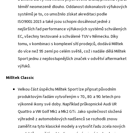
téměř neomezeně dlouho. Oddanost dokonalosti výfukových
systémů je to, co umožnilo získat akreditaci podle
ISO9001:2015 a také jsou schopni dosáhnout jedné z
nejširších řad performance výfukových systémů schválených
EC, všechny testované a schválené TUV v Německu. Díky
tomu, v kombinaci s komplexní sítí prodejců, dodává Milltek
do více než 95 zemí po celém světě, což i nadále dělá Milltek
Sport jednu z nejdostupnějších značek v odvětví aftermarket
výfuků.
Milltek Classic
Velkou část úspěchu Milltek Sport lze připsat původním
produktovým řadám vytvořeným v 70., 80. a 90. letech pro
výkonné ikony své doby. Například průkopnické Audi UR
Quattro a VW Golf Mk1 a Mk2 GTi. Jako společnost složená
výhradně z automobilových nadšenců se rozhodli znovu
zaměřit na tyto klasické modely a vytvořit řadu zcela nových