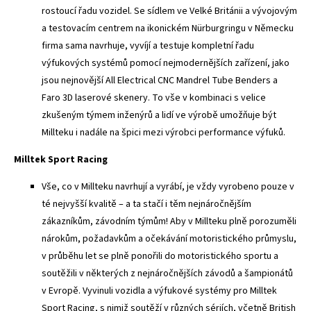
rostoucí řadu vozidel. Se sídlem ve Velké Británii a vývojovým
a testovacím centrem na ikonickém Nürburgringu v Německu
firma sama navrhuje, vyvíjí a testuje kompletní řadu
výfukových systémů pomocí nejmodernějších zařízení, jako
jsou nejnovější All Electrical CNC Mandrel Tube Benders a
Faro 3D laserové skenery. To vše v kombinaci s velice
zkušeným týmem inženýrů a lidí ve výrobě umožňuje být
Millteku i nadále na špici mezi výrobci performance výfuků.
Milltek Sport Racing
Vše, co v Millteku navrhují a vyrábí, je vždy vyrobeno pouze v
té nejvyšší kvalitě – a ta stačí i těm nejnáročnějším
zákazníkům, závodním týmům! Aby v Millteku plně porozuměli
nárokům, požadavkům a očekávání motoristického průmyslu,
v průběhu let se plně ponořili do motoristického sportu a
soutěžili v některých z nejnáročnějších závodů a šampionátů
v Evropě. Vyvinuli vozidla a výfukové systémy pro Milltek
Sport Racing, s nimiž soutěží v různých sériích, včetně British