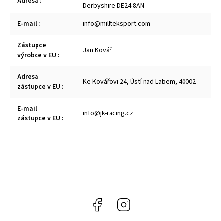
Adresa
:
Derbyshire DE24 8AN
E-mail
:
info@millteksport.com
Zástupce
Jan Kovář
výrobce v EU
:
Adresa
Ke Kovářovi 24, Ústí nad Labem, 40002
zástupce v EU
:
E-mail
info@jk-racing.cz
zástupce v EU
:
Facebook
Instagram