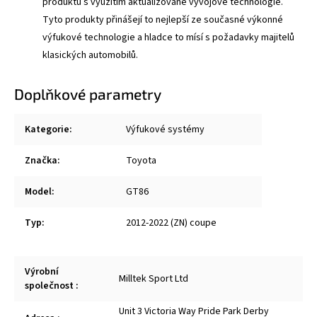
produktů s využitím aktualizované vývojové technologie.
Tyto produkty přinášejí to nejlepší ze současné výkonné
výfukové technologie a hladce to mísí s požadavky majitelů
klasických automobilů.
Doplňkové parametry
Kategorie
:
Výfukové systémy
Značka
:
Toyota
Model
:
GT86
Typ
:
2012-2022 (ZN) coupe
Výrobní
Milltek Sport Ltd
společnost
:
Unit 3 Victoria Way Pride Park Derby