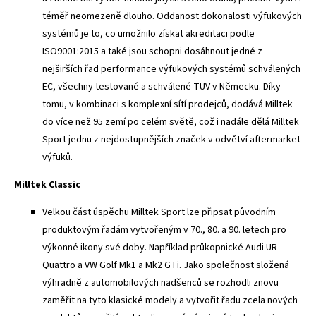
téměř neomezeně dlouho. Oddanost dokonalosti výfukových
systémů je to, co umožnilo získat akreditaci podle
ISO9001:2015 a také jsou schopni dosáhnout jedné z
nejširších řad performance výfukových systémů schválených
EC, všechny testované a schválené TUV v Německu. Díky
tomu, v kombinaci s komplexní sítí prodejců, dodává Milltek
do více než 95 zemí po celém světě, což i nadále dělá Milltek
Sport jednu z nejdostupnějších značek v odvětví aftermarket
výfuků.
Milltek Classic
Velkou část úspěchu Milltek Sport lze připsat původním
produktovým řadám vytvořeným v 70., 80. a 90. letech pro
výkonné ikony své doby. Například průkopnické Audi UR
Quattro a VW Golf Mk1 a Mk2 GTi. Jako společnost složená
výhradně z automobilových nadšenců se rozhodli znovu
zaměřit na tyto klasické modely a vytvořit řadu zcela nových