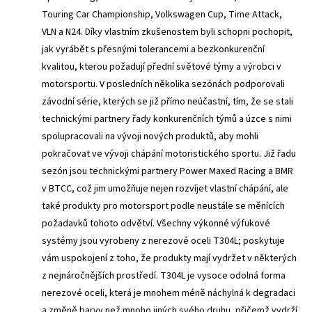
Touring Car Championship, Volkswagen Cup, Time Attack,
VLN a N24. Díky vlastním zkušenostem byli schopni pochopit,
jak vyrábět s přesnými tolerancemi a bezkonkurenční
kvalitou, kterou požadují přední světové týmy a výrobci v
motorsportu. V posledních několika sezónách podporovali
závodní série, kterých se již přímo neúčastní, tím, že se stali
technickými partnery řady konkurenčních týmů a úzce s nimi
spolupracovali na vývoji nových produktů, aby mohli
pokračovat ve vývoji chápání motoristického sportu. Již řadu
sezón jsou technickými partnery Power Maxed Racing a BMR
v BTCC, což jim umožňuje nejen rozvíjet vlastní chápání, ale
také produkty pro motorsport podle neustále se měnících
požadavků tohoto odvětví. Všechny výkonné výfukové
systémy jsou vyrobeny z nerezové oceli T304L; poskytuje
vám uspokojení z toho, že produkty mají vydržet v některých
z nejnáročnějších prostředí. T304L je vysoce odolná forma
nerezové oceli, která je mnohem méně náchylná k degradaci
a změně barvy než mnoho jiných svého druhu, přičemž vydrží