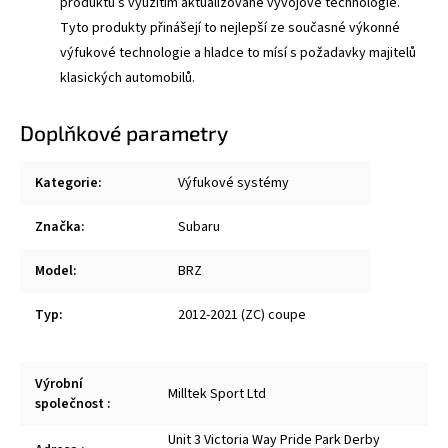
produktů s využitím aktualizované vývojové technologie.
Tyto produkty přinášejí to nejlepší ze současné výkonné
výfukové technologie a hladce to mísí s požadavky majitelů
klasických automobilů.
Doplňkové parametry
Kategorie
:
Výfukové systémy
Značka
:
Subaru
Model
:
BRZ
Typ
:
2012-2021 (ZC) coupe
Výrobní
Milltek Sport Ltd
společnost
:
Unit 3 Victoria Way Pride Park Derby