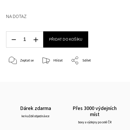
NA DOTAZ
PŘIDAT DO KOŠÍKU
Zeptat se
Hlídat
Sdílet
Dárek zdarma
Přes 3000 výdejních
míst
ke každé objednávce
boxy a výdejny po celé ČR