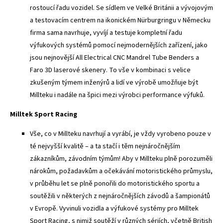
rostoucí řadu vozidel. Se sídlem ve Velké Británii a vývojovým
a testovacím centrem na ikonickém Nürburgringu v Německu
firma sama navrhuje, vyvíjí a testuje kompletní řadu
výfukových systémů pomocí nejmodernějších zařízení, jako
jsou nejnovější All Electrical CNC Mandrel Tube Benders a
Faro 3D laserové skenery. To vše v kombinaci s velice
zkušeným týmem inženýrů a lidí ve výrobě umožňuje být
Millteku i nadále na špici mezi výrobci performance výfuků.
Milltek Sport Racing
Vše, co v Millteku navrhují a vyrábí, je vždy vyrobeno pouze v
té nejvyšší kvalitě – a ta stačí i těm nejnáročnějším
zákazníkům, závodním týmům! Aby v Millteku plně porozuměli
nárokům, požadavkům a očekávání motoristického průmyslu,
v průběhu let se plně ponořili do motoristického sportu a
soutěžili v některých z nejnáročnějších závodů a šampionátů
v Evropě. Vyvinuli vozidla a výfukové systémy pro Milltek
Sport Racing, s nimiž soutěží v různých sériích, včetně British