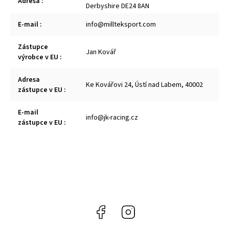
Adresa
:
Derbyshire DE24 8AN
E-mail
:
info@millteksport.com
Zástupce
Jan Kovář
výrobce v EU
:
Adresa
Ke Kovářovi 24, Ústí nad Labem, 40002
zástupce v EU
:
E-mail
info@jk-racing.cz
zástupce v EU
:
Facebook
Instagram