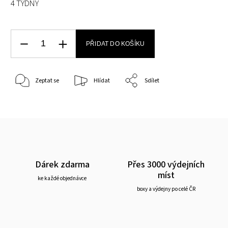
4 TÝDNY
PŘIDAT DO KOŠÍKU
Zeptat se
Hlídat
Sdílet
Dárek zdarma
Přes 3000 výdejních
míst
ke každé objednávce
boxy a výdejny po celé ČR