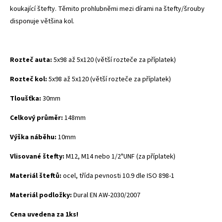
koukající štefty. Těmito prohlubněmi mezi dírami na štefty/šrouby
disponuje většina kol.
Rozteč auta:
5x98 až 5x120 (větší rozteče za příplatek)
Rozteč kol:
5x98 až 5x120 (větší rozteče za příplatek)
Tloušťka:
30mm
Celkový průměr:
148mm
Výška náběhu:
10mm
Vlisované štefty:
M12, M14 nebo 1/2"UNF (za příplatek)
Materiál šteftů:
ocel, třída pevnosti 10.9 dle ISO 898-1
Materiál podložky:
Dural
EN AW-2030/2007
Cena uvedena za 1ks!