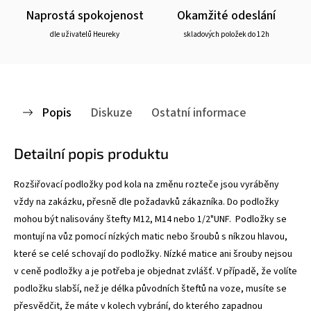
Naprostá spokojenost
Okamžité odeslání
dle uživatelů Heureky
skladových položek do 12h
Popis
Diskuze
Ostatní informace
Detailní popis produktu
Rozšiřovací podložky pod kola na změnu rozteče jsou vyráběny
vždy na zakázku, přesně dle požadavků zákazníka. Do podložky
mohou být nalisovány štefty M12, M14 nebo 1/2"UNF. Podložky se
montují na vůz pomocí nízkých matic nebo šroubů s níkzou hlavou,
které se celé schovají do podložky. Nízké matice ani šrouby nejsou
v ceně podložky a je potřeba je objednat zvlášť. V případě, že volíte
podložku slabší, než je délka původních šteftů na voze, musíte se
přesvědčit, že máte v kolech vybrání, do kterého zapadnou