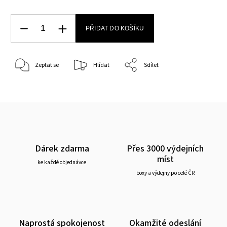
PŘIDAT DO KOŠÍKU
Zeptat se
Hlídat
Sdílet
Dárek zdarma
Přes 3000 výdejních
míst
ke každé objednávce
boxy a výdejny po celé ČR
Naprostá spokojenost
Okamžité odeslání