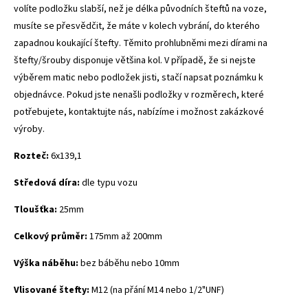
volíte podložku slabší, než je délka původních šteftů na voze,
musíte se přesvědčit, že máte v kolech vybrání, do kterého
zapadnou koukající štefty. Těmito prohlubněmi mezi dírami na
štefty/šrouby disponuje většina kol.
V případě, že si nejste
výběrem matic nebo podložek jisti, stačí napsat poznámku k
objednávce.
Pokud jste nenašli podložky v rozměrech, které
potřebujete, kontaktujte nás, nabízíme i možnost zakázkové
výroby.
Rozteč:
6x139,1
Středová díra:
dle typu vozu
Tloušťka:
25mm
Celkový průměr:
175mm až 200mm
Výška náběhu:
bez báběhu nebo 10mm
Vlisované štefty:
M12 (na přání M14 nebo 1/2"UNF)