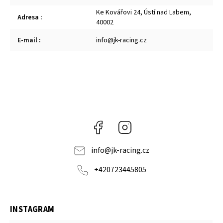
Ke Kovářovi 24, Ústí nad Labem,
Adresa
:
40002
E-mail
:
info@jk-racing.cz
Facebook
Instagram
info
@
jk-racing.cz
+420723445805
INSTAGRAM