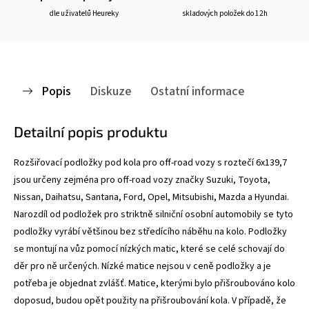
dle uživatelů Heureky
skladových položek do 12h
Popis
Diskuze
Ostatní informace
Detailní popis produktu
Rozšiřovací podložky pod kola pro off-road vozy s roztečí 6x139,7
jsou určeny zejména pro off-road vozy značky Suzuki, Toyota,
Nissan, Daihatsu, Santana, Ford, Opel, Mitsubishi, Mazda a Hyundai.
Narozdíl od podložek pro striktně silniční osobní automobily se tyto
podložky vyrábí většinou bez středícího náběhu na kolo. Podložky
se montují na vůz pomocí nízkých matic, které se celé schovají do
děr pro ně určených. Nízké matice nejsou v ceně podložky a je
potřeba je objednat zvlášť. Matice, kterými bylo přišroubováno kolo
doposud, budou opět použity na přišroubování kola. V případě, že