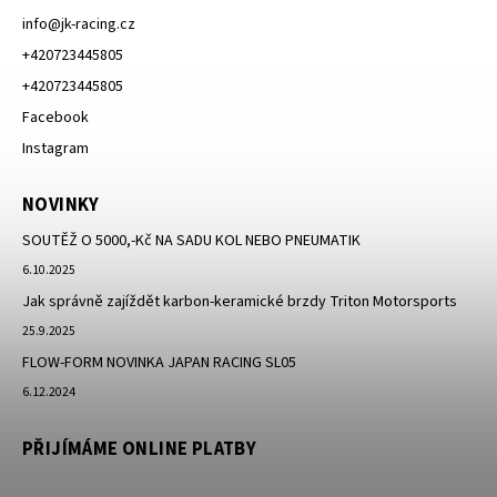
info
@
jk-racing.cz
+420723445805
+420723445805
Facebook
Instagram
NOVINKY
SOUTĚŽ O 5000,-Kč NA SADU KOL NEBO PNEUMATIK
6.10.2025
Jak správně zajíždět karbon-keramické brzdy Triton Motorsports
25.9.2025
FLOW-FORM NOVINKA JAPAN RACING SL05
6.12.2024
PŘIJÍMÁME ONLINE PLATBY