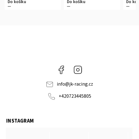
Do košíku
Do košíku
Do koš
Facebook
Instagram
info
@
jk-racing.cz
+420723445805
INSTAGRAM