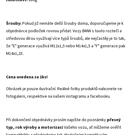
Šrouby:
Pokud již nemáte delší šrouby doma, doporučujeme je k
objednávce podložek rovnou přidat. Vozy BMW s touto roztečí a
středovou dírou využívají více typů šroubů, ale nejčastěji je to tak,
že "E" generace využívá M12x1,5 nebo M14x1,5 a "F" generace pak
M14x1,25.
Cena uvedena za 1ks!
Obrázek je pouze ilustrační. Reálné fotky produktů naleznete ve
fotogalerii, respektive na našem instagramu a facebooku.
Při dokončení objednávky prosím napište do poznámky
přesný
typ, rok výroby a motorizaci
Vašeho vozu, ať můžeme ověřit
kompatibilitu a předejdeme tak zbytečným komplikacím.