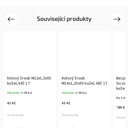
Související produkty
Previous
Next
Kolový šroub M12x1,5x55
Kolový šroub
Bezpe
kužel, klíč 17
M14x1,25x55 kužel, klíč 17
Sicust
kužel, 
Skladem
(>30 ks)
Skladem
(>30 ks)
Do 3 dn
43 Kč
43 Kč
789 Kč
Šroub do kol
Šroub do kol
Pojistné 