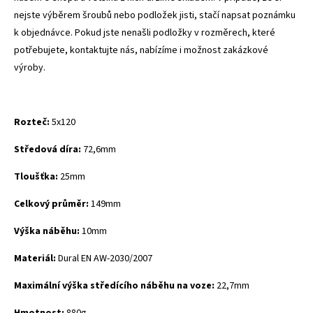
nejste výběrem šroubů nebo podložek jisti, stačí napsat poznámku
k objednávce. Pokud jste nenašli podložky v rozměrech, které
potřebujete, kontaktujte nás, nabízíme i možnost zakázkové
výroby.
Rozteč:
5x120
Středová díra:
72,6mm
Tloušťka:
25mm
Celkový průměr:
149mm
Výška náběhu:
10mm
Materiál:
Dural
EN AW-2030/2007
Maximální výška středícího náběhu na voze:
22,7mm
Hmotnost:
880g