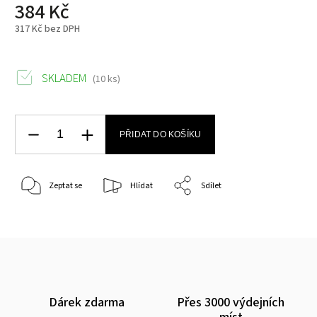
384 Kč
317 Kč bez DPH
SKLADEM
(10 ks)
PŘIDAT DO KOŠÍKU
Zeptat se
Hlídat
Sdílet
Dárek zdarma
Přes 3000 výdejních
míst