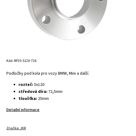
Kód:
RP25-5120-726
Podložky pod kola pro vozy BMW, Mini a další.
rozteč:
5x120
středová díra:
72,5mm
tloušťka:
25mm
Detailní informace
Značka:
JKR