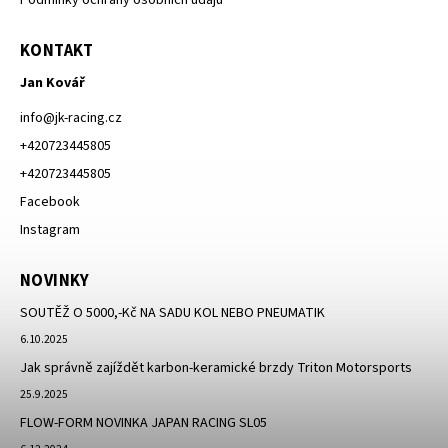
KONTAKT
Jan Kovář
info
@
jk-racing.cz
+420723445805
+420723445805
Facebook
Instagram
NOVINKY
SOUTĚŽ O 5000,-Kč NA SADU KOL NEBO PNEUMATIK
6.10.2025
Jak správně zajíždět karbon-keramické brzdy Triton Motorsports
25.9.2025
FLOW-FORM NOVINKA JAPAN RACING SL05