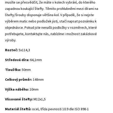
musíte se přesvědčit, že máte v kolech vybrání, do kterého
zapadnou koukající štefty. Těmito prohlubněmi mezi dírami na
štefty/šrouby disponuje většina kol.
V případě, že si nejste
výběrem matic nebo podložek jisti, stačí napsat poznámku k
objednávce.
Pokud jste nenašli podložky v rozměrech, které
potřebujete, kontaktujte nás, nabízíme i možnost zakázkové
výroby.
Rozteč:
5x114,3
Středová díra:
64,1mm
Tloušťka:
50mm
Celkový průměr:
148mm
Výška náběhu:
10mm
Vlisované štefty:
M12x1,5
Materiál šteftů:
ocel, třída pevnosti 10.9 dle ISO 898-1