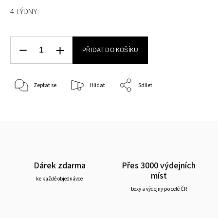
4 TÝDNY
PŘIDAT DO KOŠÍKU
Zeptat se
Hlídat
Sdílet
Dárek zdarma
Přes 3000 výdejních
míst
ke každé objednávce
boxy a výdejny po celé ČR