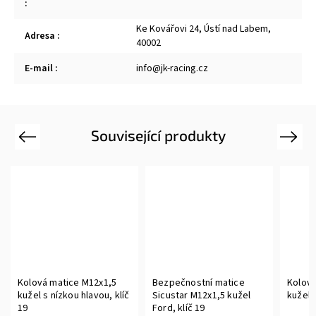
:
Ke Kovářovi 24, Ústí nad Labem,
Adresa
:
40002
E-mail
:
info@jk-racing.cz
Související produkty
Previous
Next
Kolová matice M12x1,5
Bezpečnostní matice
Kolová
kužel s nízkou hlavou, klíč
Sicustar M12x1,5 kužel
kužel 
19
Ford, klíč 19