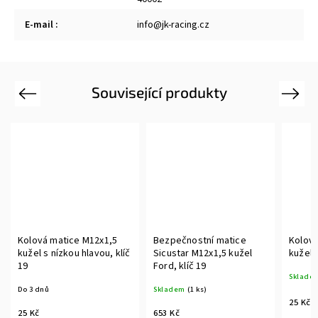
E-mail
:
info@jk-racing.cz
Související produkty
Previous
Next
Kolová matice M12x1,5
Bezpečnostní matice
Kolová
kužel s nízkou hlavou, klíč
Sicustar M12x1,5 kužel
kužel 
19
Ford, klíč 19
Sklade
Do 3 dnů
Skladem
(1 ks)
25 Kč
25 Kč
653 Kč