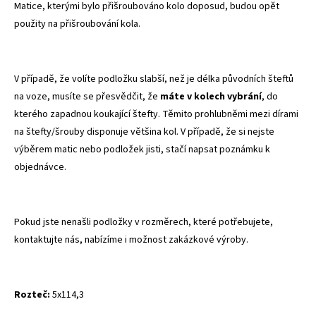
Matice, kterými bylo přišroubováno kolo doposud, budou opět
použity na přišroubování kola.
V případě, že volíte podložku slabší, než je délka původních šteftů
na voze, musíte se přesvědčit, že
máte v kolech vybrání
, do
kterého zapadnou koukající štefty. Těmito prohlubněmi mezi dírami
na štefty/šrouby disponuje většina kol.
V případě, že si nejste
výběrem matic nebo podložek jisti, stačí napsat poznámku k
objednávce.
Pokud jste nenašli podložky v rozměrech, které potřebujete,
kontaktujte nás, nabízíme i možnost zakázkové výroby.
Rozteč:
5x114,3