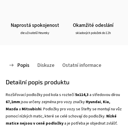
Naprostá spokojenost
Okamžité odeslání
dle uživatelů Heureky
skladových položek do 12h
Popis
Diskuze
Ostatní informace
Detailní popis produktu
Rozšiřovací podložky pod kola s roztečí
5x114,3
a středovou dírou
67,1mm
jsou určeny zejména pro vozy značky
Hyundai
,
Kia,
Mazda
a
Mitsubishi
. Podložky pro vozy se štefty se montují na vůz
pomocí nízkých matic, které se celé schovají do podložky.
Nízké
matice nejsou v ceně podložky
a je potřeba je objednat zvlášť.