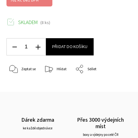
761 Kč bez DPH
SKLADEM
(8 ks)
PŘIDAT DO KOŠÍKU
Zeptat se
Hlídat
Sdílet
Dárek zdarma
Přes 3000 výdejních
míst
ke každé objednávce
boxy a výdejny po celé ČR