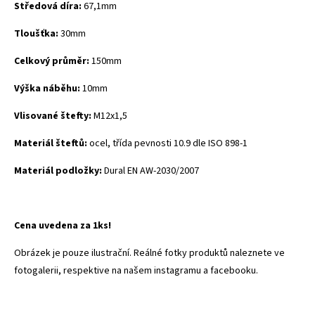
Středová díra:
67,1mm
Tloušťka:
30mm
Celkový průměr:
150mm
Výška náběhu:
10mm
Vlisované štefty:
M12x1,5
Materiál šteftů:
ocel, třída pevnosti 10.9 dle ISO 898-1
Materiál podložky:
Dural
EN AW-2030/2007
Cena uvedena za 1ks!
Obrázek je pouze ilustrační. Reálné fotky produktů naleznete ve
fotogalerii, respektive na našem instagramu a facebooku.