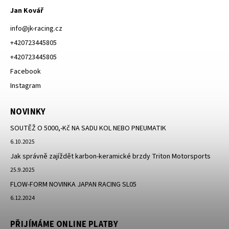
Jan Kovář
info
@
jk-racing.cz
+420723445805
+420723445805
Facebook
Instagram
NOVINKY
SOUTĚŽ O 5000,-Kč NA SADU KOL NEBO PNEUMATIK
6.10.2025
Jak správně zajíždět karbon-keramické brzdy Triton Motorsports
25.9.2025
FLOW-FORM NOVINKA JAPAN RACING SL05
6.12.2024
PŘIJÍMÁME ONLINE PLATBY