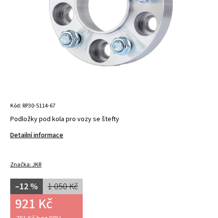
Kód:
RP30-5114-67
Podložky pod kola pro vozy se štefty
Detailní informace
Značka:
JKR
–12 %
1 050 Kč
921 Kč