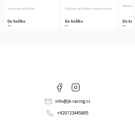
Matice n
matice do podložek
Pojistné zajišťovací matice na kola
Do košíku
Do košíku
Do koš
Facebook
Instagram
info
@
jk-racing.cz
+420723445805