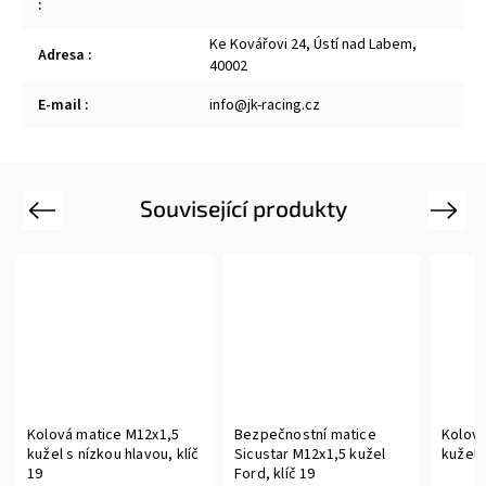
:
Ke Kovářovi 24, Ústí nad Labem,
Adresa
:
40002
E-mail
:
info@jk-racing.cz
Související produkty
Previous
Next
Kolová matice M12x1,5
Bezpečnostní matice
Kolová
kužel s nízkou hlavou, klíč
Sicustar M12x1,5 kužel
kužel 
19
Ford, klíč 19