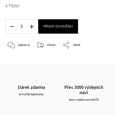
4 TÝDNY
PŘIDAT DO KOŠÍKU
Zeptat se
Hlídat
Sdílet
Dárek zdarma
Přes 3000 výdejních
míst
ke každé objednávce
boxy a výdejny po celé ČR