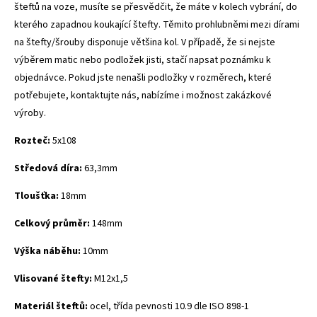
šteftů na voze, musíte se přesvědčit, že máte v kolech vybrání, do
kterého zapadnou koukající štefty. Těmito prohlubněmi mezi dírami
na štefty/šrouby disponuje většina kol.
V případě, že si nejste
výběrem matic nebo podložek jisti, stačí napsat poznámku k
objednávce.
Pokud jste nenašli podložky v rozměrech, které
potřebujete, kontaktujte nás, nabízíme i možnost zakázkové
výroby.
Rozteč:
5x108
Středová díra:
63,3mm
Tloušťka:
18mm
Celkový průměr:
148mm
Výška náběhu:
10mm
Vlisované štefty:
M12x1,5
Materiál šteftů:
ocel, třída pevnosti 10.9 dle ISO 898-1