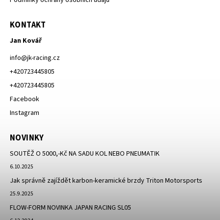
KONTAKT
Jan Kovář
info
@
jk-racing.cz
+420723445805
+420723445805
Facebook
Instagram
NOVINKY
SOUTĚŽ O 5000,-Kč NA SADU KOL NEBO PNEUMATIK
6.10.2025
Jak správně zajíždět karbon-keramické brzdy Triton Motorsports
25.9.2025
FLOW-FORM NOVINKA JAPAN RACING SL05