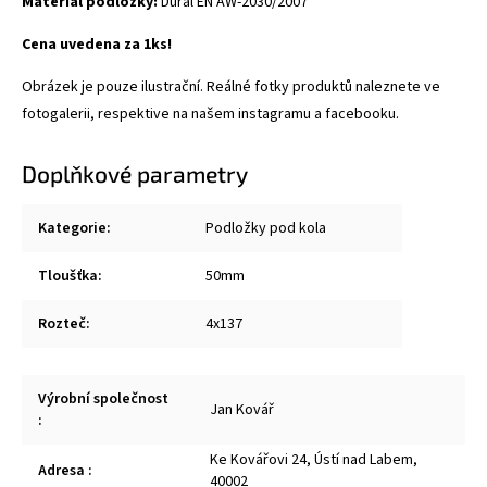
Materiál podložky:
Dural
EN AW-2030/2007
Cena uvedena za 1ks!
Obrázek je pouze ilustrační. Reálné fotky produktů naleznete ve
fotogalerii, respektive na našem instagramu a facebooku.
Doplňkové parametry
Kategorie
:
Podložky pod kola
Tloušťka
:
50mm
Rozteč
:
4x137
Výrobní společnost
Jan Kovář
:
Ke Kovářovi 24, Ústí nad Labem,
Adresa
:
40002