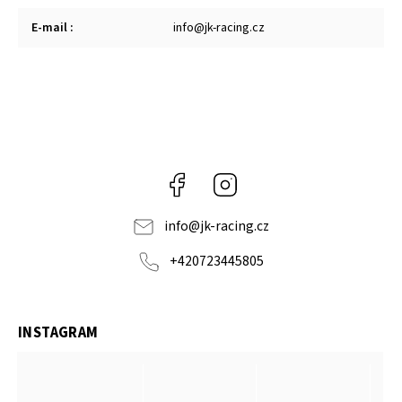
E-mail
:
info@jk-racing.cz
Facebook
Instagram
info
@
jk-racing.cz
+420723445805
INSTAGRAM