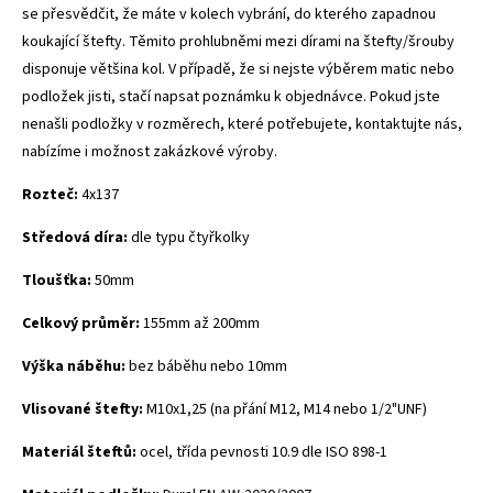
se přesvědčit, že máte v kolech vybrání, do kterého zapadnou
koukající štefty. Těmito prohlubněmi mezi dírami na štefty/šrouby
disponuje většina kol.
V případě, že si nejste výběrem matic nebo
podložek jisti, stačí napsat poznámku k objednávce.
Pokud jste
nenašli podložky v rozměrech, které potřebujete, kontaktujte nás,
nabízíme i možnost zakázkové výroby.
Rozteč:
4x137
Středová díra:
dle typu čtyřkolky
Tloušťka:
50mm
Celkový průměr:
155mm až 200mm
Výška náběhu:
bez báběhu nebo 10mm
Vlisované štefty:
M10x1,25 (na přání M12, M14 nebo 1/2"UNF)
Materiál šteftů:
ocel, třída pevnosti 10.9 dle ISO 898-1