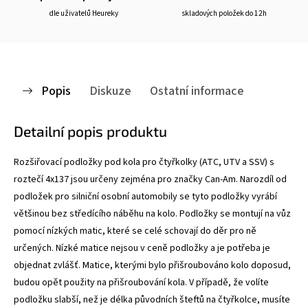
dle uživatelů Heureky
skladových položek do 12h
Popis
Diskuze
Ostatní informace
Detailní popis produktu
Rozšiřovací podložky pod kola pro čtyřkolky (ATC, UTV a SSV) s
roztečí 4x137 jsou určeny zejména pro značky Can-Am. Narozdíl od
podložek pro silniční osobní automobily se tyto podložky vyrábí
většinou bez středícího náběhu na kolo. Podložky se montují na vůz
pomocí nízkých matic, které se celé schovají do děr pro ně
určených. Nízké matice nejsou v ceně podložky a je potřeba je
objednat zvlášť. Matice, kterými bylo přišroubováno kolo doposud,
budou opět použity na přišroubování kola. V případě, že volíte
podložku slabší, než je délka původních šteftů na čtyřkolce, musíte