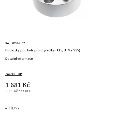
Kód:
RP50-4137
Podložky pod kola pro čtyřkolky (ATV, UTV a SSV)
Detailní informace
Značka:
JKR
1 681 Kč
1 389 Kč bez DPH
4 TÝDNY