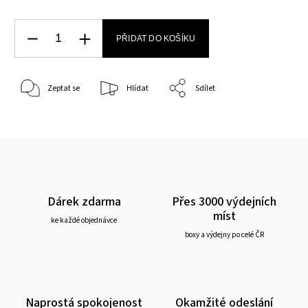
PŘIDAT DO KOŠÍKU
Zeptat se
Hlídat
Sdílet
Dárek zdarma
Přes 3000 výdejních
míst
ke každé objednávce
boxy a výdejny po celé ČR
Naprostá spokojenost
Okamžité odeslání