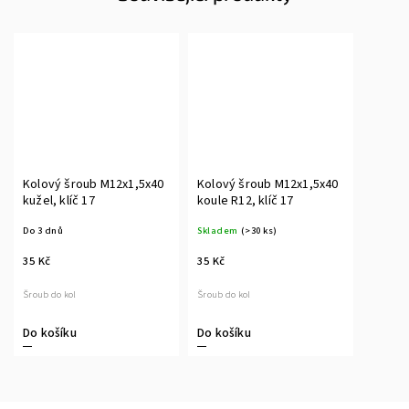
Kolový šroub M12x1,5x40
Kolový šroub M12x1,5x40
kužel, klíč 17
koule R12, klíč 17
Do 3 dnů
Skladem
(>30 ks)
35 Kč
35 Kč
Šroub do kol
Šroub do kol
Do košíku
Do košíku