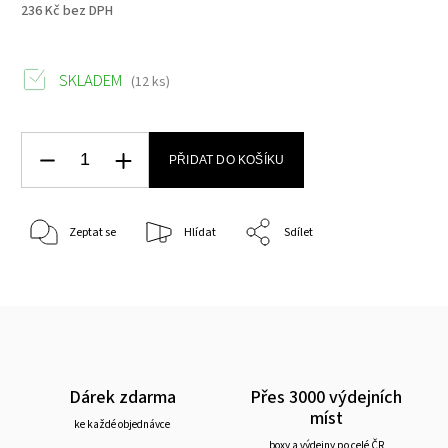
236 Kč bez DPH
SKLADEM
(12 ks)
PŘIDAT DO KOŠÍKU
Zeptat se
Hlídat
Sdílet
Dárek zdarma
Přes 3000 výdejních
míst
ke každé objednávce
boxy a výdejny po celé ČR