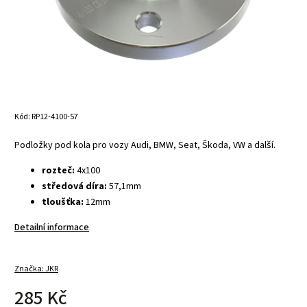
Kód:
RP12-4100-57
Podložky pod kola pro vozy Audi, BMW, Seat, Škoda, VW a další.
rozteč:
4x100
středová díra:
57,1mm
tloušťka:
12mm
Detailní informace
Značka:
JKR
285 Kč