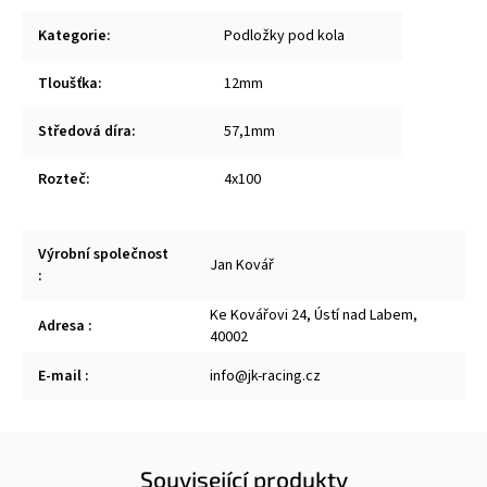
Kategorie
:
Podložky pod kola
Tloušťka
:
12mm
Středová díra
:
57,1mm
Rozteč
:
4x100
Výrobní společnost
Jan Kovář
:
Ke Kovářovi 24, Ústí nad Labem,
Adresa
:
40002
E-mail
:
info@jk-racing.cz
Související produkty