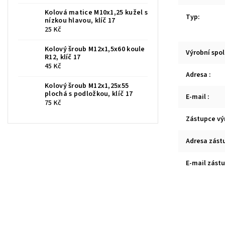
Kolová matice M10x1,25 kužel s
Typ
:
nízkou hlavou, klíč 17
25 Kč
Kolový šroub M12x1,5x60 koule
Výrobní spo
R12, klíč 17
45 Kč
Adresa
:
Kolový šroub M12x1,25x55
plochá s podložkou, klíč 17
E-mail
:
75 Kč
Zástupce vý
Adresa zást
E-mail zást