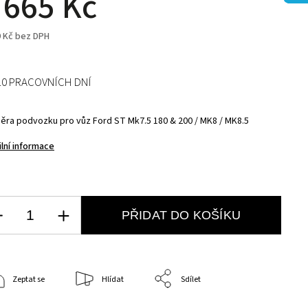
 665 Kč
9 Kč bez DPH
10 PRACOVNÍCH DNÍ
ěra podvozku pro vůz Ford ST Mk7.5 180 & 200 / MK8 / MK8.5
ilní informace
PŘIDAT DO KOŠÍKU
Zeptat se
Hlídat
Sdílet