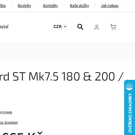
atba
Novinky
Kontakty
Naše služby
Jak nakupovat
nství
Bezpečnostní pásy
Bezpečnostní rámy
Brzd
CZK
rd ST Mk7.5 180 & 200 /
SFD090B
ka:
Scorpion