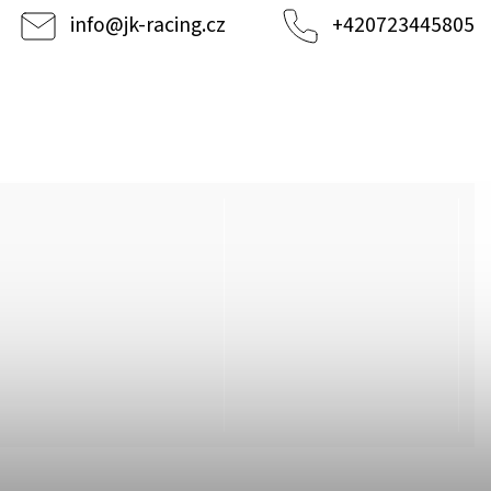
info
@
jk-racing.cz
+420723445805