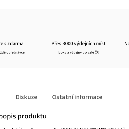
rek zdarma
Přes 3000 výdejních míst
Na
aždé objednávce
boxy a výdejny po celé ČR
s
Diskuze
Ostatní informace
 popis produktu