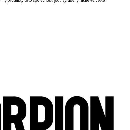
chny produkty této společnosti jsou vyráběny ručně ve Velké