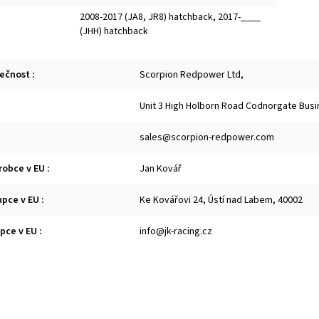
2008-2017 (JA8, JR8) hatchback
,
2017-____
(JHH) hatchback
lečnost
:
Scorpion Redpower Ltd,
Unit 3 High Holborn Road Codnorgate Busi
sales@scorpion-redpower.com
robce v EU
:
Jan Kovář
upce v EU
:
Ke Kovářovi 24, Ústí nad Labem, 40002
upce v EU
:
info@jk-racing.cz