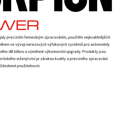
aly precizním řemeslným zpracováním, použitím nejkvalitnějších
opníkem ve vývoji nerezových výfukových systémů pro automobily
elného dB killeru a výměnné výkonnostní upgrady. Produkty jsou
ritského inženýrství je zárukou kvality a precizního zpracování.
ždodenní použitelnosti.