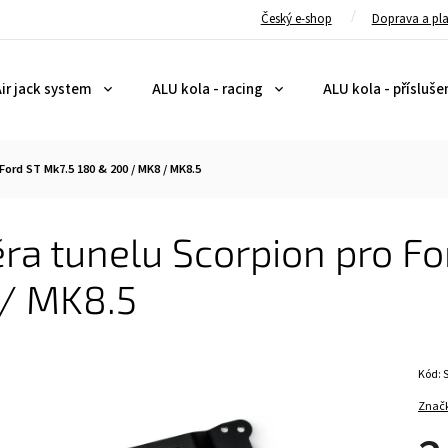
Český e-shop
Doprava a pl
ir jack system
ALU kola - racing
ALU kola - přísluše
Ford ST Mk7.5 180 & 200 / MK8 / MK8.5
ra tunelu Scorpion pro Fo
/ MK8.5
Kód:
Znač