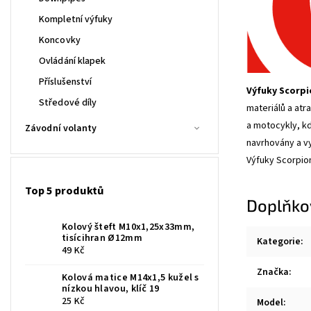
Kompletní výfuky
Koncovky
Ovládání klapek
Příslušenství
Výfuky Scorpi
Středové díly
materiálů a at
a motocykly, kd
Závodní volanty
navrhovány a vy
Výfuky Scorpion
Top 5 produktů
Doplňko
Kolový šteft M10x1,25x33mm,
tisícihran Ø12mm
Kategorie
:
49 Kč
Značka
:
Kolová matice M14x1,5 kužel s
nízkou hlavou, klíč 19
25 Kč
Model
: