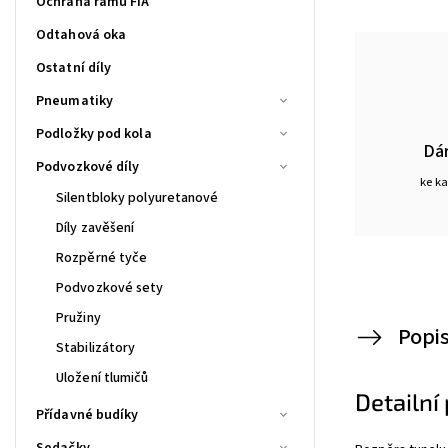
Ochrana rámu FIA
Odtahová oka
Ostatní díly
Pneumatiky
Podložky pod kola
Dá
Podvozkové díly
ke k
Silentbloky polyuretanové
Díly zavěšení
Rozpěrné tyče
Podvozkové sety
Pružiny
Popi
Stabilizátory
Uložení tlumičů
Detailní
Přídavné budíky
Sedačky