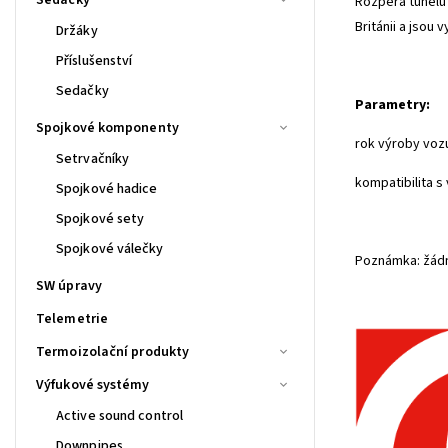
Rozpěra tunelu 
Británii a jsou
Držáky
Příslušenství
Sedačky
Parametry:
Spojkové komponenty
rok výroby voz
Setrvačníky
kompatibilita 
Spojkové hadice
Spojkové sety
Spojkové válečky
Poznámka: žádn
SW úpravy
Telemetrie
Termoizolační produkty
Výfukové systémy
Active sound control
Downpipes