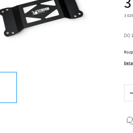
3
3 02
DO 
Rozp
Deta