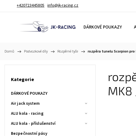
+420723445805
info@jk-racing.cz
DÁRKOVÉ POUKAZY
A
Domů
/
Podvozkové díly
/
Rozpěrné tyče
/
rozpěra tunelu Scorpion pro 
rozpě
Kategorie
MK8 
DÁRKOVÉ POUKAZY
Air jack system
ALU kola - racing
ALU kola - příslušenství
Bezpečnostní pásy