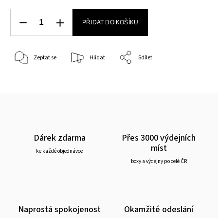
PŘIDAT DO KOŠÍKU
Zeptat se
Hlídat
Sdílet
Dárek zdarma
Přes 3000 výdejních
míst
ke každé objednávce
boxy a výdejny po celé ČR
Naprostá spokojenost
Okamžité odeslání