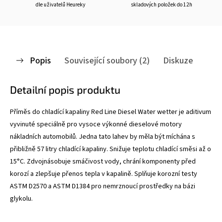
dle uživatelů Heureky
skladových položek do 12h
Popis
Související soubory (2)
Diskuze
Detailní popis produktu
Příměs do chladící kapaliny Red Line Diesel Water wetter je aditivum
vyvinuté speciálně pro vysoce výkonné dieselové motory
nákladních automobilů. Jedna tato lahev by měla být míchána s
přibližně 57 litry chladící kapaliny. Snižuje teplotu chladící směsi až o
15
°C. Zdvojnásobuje smáčivost vody, chrání komponenty před
korozí a zlepšuje přenos tepla v kapalině. Splňuje korozní testy
ASTM D2570 a ASTM D1384 pro nemrznoucí prostředky na bázi
glykolu.