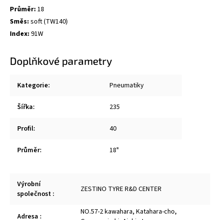
Průměr:
18
Směs:
soft (TW140)
Index:
91W
Doplňkové parametry
Kategorie
:
Pneumatiky
Šířka
:
235
Profil
:
40
Průměr
:
18"
Výrobní
ZESTINO TYRE R&D CENTER
společnost
:
NO.57-2 kawahara, Katahara-cho,
Adresa
: