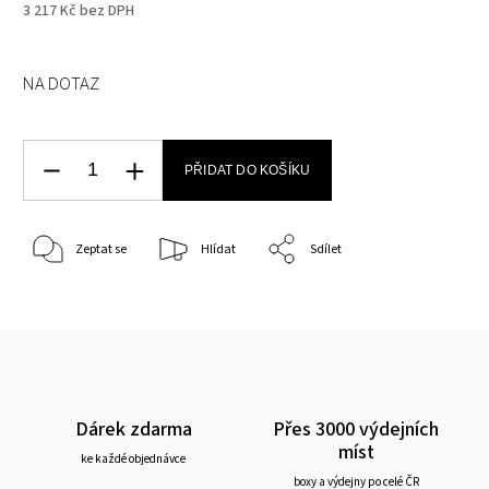
3 217 Kč bez DPH
NA DOTAZ
PŘIDAT DO KOŠÍKU
Zeptat se
Hlídat
Sdílet
Dárek zdarma
Přes 3000 výdejních
míst
ke každé objednávce
boxy a výdejny po celé ČR