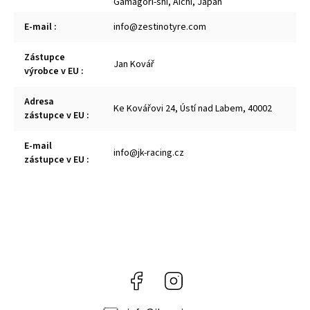
Gamagori-shi, Aichi, Japan
E-mail
:
info@zestinotyre.com
Zástupce
Jan Kovář
výrobce v EU
:
Adresa
Ke Kovářovi 24, Ústí nad Labem, 40002
zástupce v EU
:
E-mail
info@jk-racing.cz
zástupce v EU
:
Facebook
Instagram