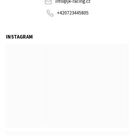
info
@
jk-racing.cz
+420723445805
INSTAGRAM