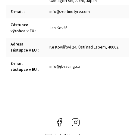
Gamagori-shi, Aichi, Japan
E-mail
:
info@zestinotyre.com
Zástupce
Jan Kovář
výrobce v EU
:
Adresa
Ke Kovářovi 24, Ústí nad Labem, 40002
zástupce v EU
:
E-mail
info@jk-racing.cz
zástupce v EU
:
Facebook
Instagram