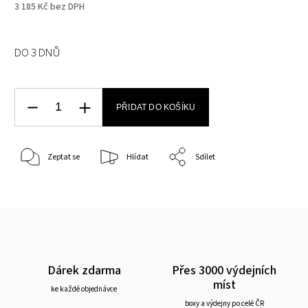
3 185 Kč bez DPH
DO 3 DNŮ
PŘIDAT DO KOŠÍKU
Zeptat se
Hlídat
Sdílet
Dárek zdarma
Přes 3000 výdejních
míst
ke každé objednávce
boxy a výdejny po celé ČR