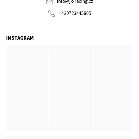
info
@
jk-racing.cz
+420723445805
INSTAGRAM