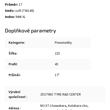
Průměr:
17
Směs:
soft (TW140)
Index:
94W XL
Doplňkové parametry
Kategorie
:
Pneumatiky
Šířka
:
225
Profil
:
45
Průměr
:
17"
Výrobní
ZESTINO TYRE R&D CENTER
společnost
:
NO.57-2 kawahara, Katahara-cho,
Adresa
: