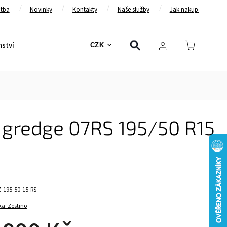
atba
Novinky
Kontakty
Naše služby
Jak nakupovat
nství
Bezpečnostní pásy
Bezpečnostní rámy
Brzd
CZK
 gredge 07RS 195/50 R15
Z-195-50-15-RS
ka:
Zestino