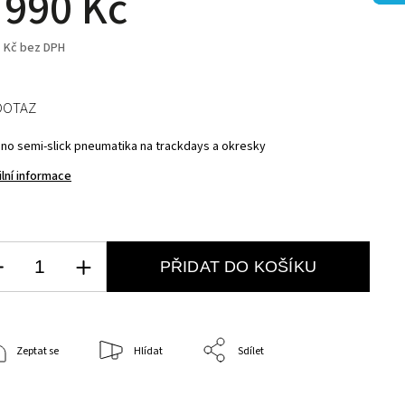
 990 Kč
1 Kč bez DPH
DOTAZ
ino semi-slick pneumatika na trackdays a okresky
ilní informace
PŘIDAT DO KOŠÍKU
Zeptat se
Hlídat
Sdílet