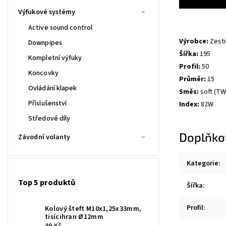
Výfukové systémy
Active sound control
Výrobce:
Zesti
Downpipes
Šířka:
195
Kompletní výfuky
Profil:
50
Koncovky
Průměr:
15
Ovládání klapek
Směs:
soft (TW
Příslušenství
Index:
82W
Středové díly
Doplňko
Závodní volanty
Kategorie
:
Top 5 produktů
Šířka
:
Profil
:
Kolový šteft M10x1,25x33mm,
tisícihran Ø12mm
49 Kč