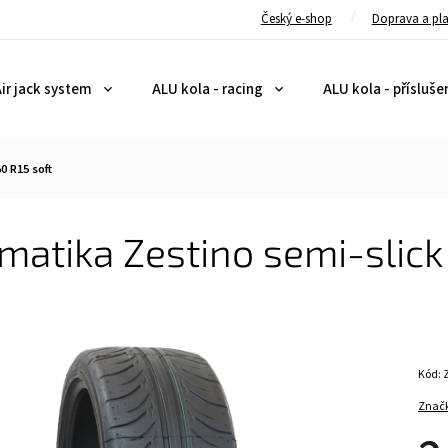
Český e-shop
Doprava a pl
ir jack system
ALU kola - racing
ALU kola - přísluše
0 R15 soft
atika Zestino semi-slick
Kód:
Znač