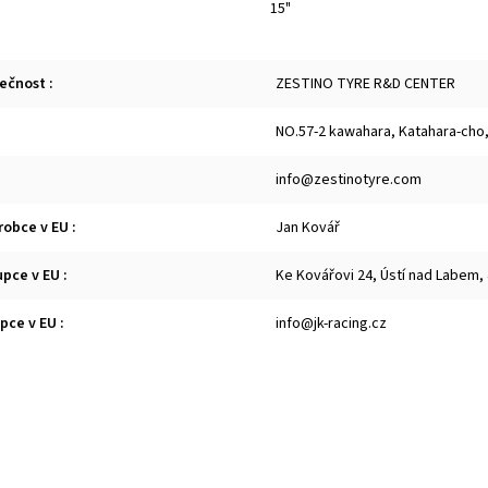
15"
lečnost
:
ZESTINO TYRE R&D CENTER
NO.57-2 kawahara, Katahara-cho,
info@zestinotyre.com
robce v EU
:
Jan Kovář
upce v EU
:
Ke Kovářovi 24, Ústí nad Labem,
upce v EU
:
info@jk-racing.cz