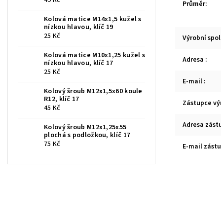
Průměr
:
Kolová matice M14x1,5 kužel s
nízkou hlavou, klíč 19
25 Kč
Výrobní spo
Kolová matice M10x1,25 kužel s
Adresa
:
nízkou hlavou, klíč 17
25 Kč
E-mail
:
Kolový šroub M12x1,5x60 koule
R12, klíč 17
Zástupce vý
45 Kč
Adresa zást
Kolový šroub M12x1,25x55
plochá s podložkou, klíč 17
75 Kč
E-mail zást