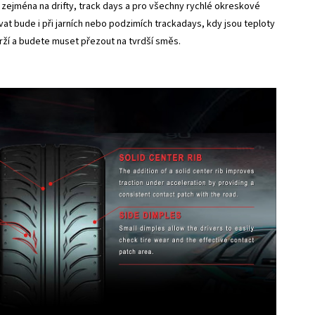
 zejména na drifty, track days a pro všechny rychlé okreskové
vat bude i při jarních nebo podzimích trackadays, kdy jsou teploty
drží a budete muset přezout na tvrdší směs.