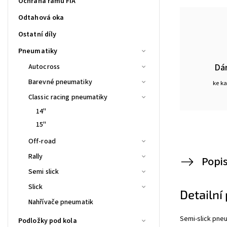
Ochrana rámu FIA
Odtahová oka
Ostatní díly
Pneumatiky
Dá
Autocross
Barevné pneumatiky
ke k
Classic racing pneumatiky
14"
15"
Off-road
Rally
Popi
Semi slick
Slick
Detailní
Nahřívače pneumatik
Semi-slick pne
Podložky pod kola