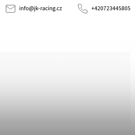
info
@
jk-racing.cz
+420723445805