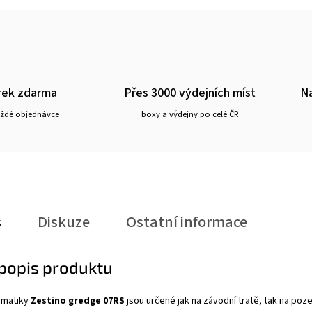
rek zdarma
Přes 3000 výdejních míst
Na
aždé objednávce
boxy a výdejny po celé ČR
s
Diskuze
Ostatní informace
 popis produktu
umatiky
Zestino gredge 07RS
jsou určené jak na závodní tratě, tak na po