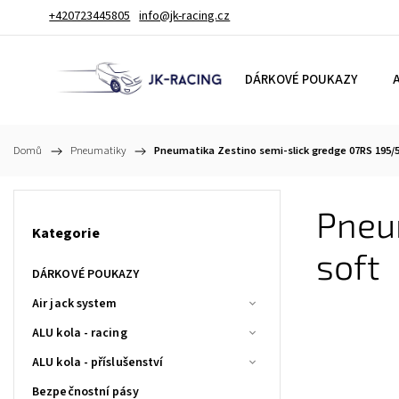
+420723445805
info@jk-racing.cz
DÁRKOVÉ POUKAZY
A
Domů
/
Pneumatiky
/
Pneumatika Zestino semi-slick gredge 07RS 195/5
Pneum
Kategorie
soft
DÁRKOVÉ POUKAZY
Air jack system
ALU kola - racing
ALU kola - příslušenství
Bezpečnostní pásy