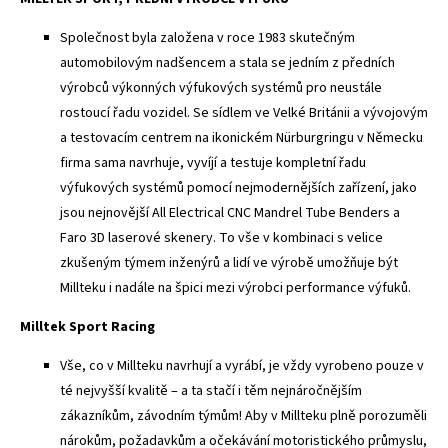
Společnost byla založena v roce 1983 skutečným
automobilovým nadšencem a stala se jedním z předních
výrobců výkonných výfukových systémů pro neustále
rostoucí řadu vozidel. Se sídlem ve Velké Británii a vývojovým
a testovacím centrem na ikonickém Nürburgringu v Německu
firma sama navrhuje, vyvíjí a testuje kompletní řadu
výfukových systémů pomocí nejmodernějších zařízení, jako
jsou nejnovější All Electrical CNC Mandrel Tube Benders a
Faro 3D laserové skenery. To vše v kombinaci s velice
zkušeným týmem inženýrů a lidí ve výrobě umožňuje být
Millteku i nadále na špici mezi výrobci performance výfuků.
Milltek Sport Racing
Vše, co v Millteku navrhují a vyrábí, je vždy vyrobeno pouze v
té nejvyšší kvalitě – a ta stačí i těm nejnáročnějším
zákazníkům, závodním týmům! Aby v Millteku plně porozuměli
nárokům, požadavkům a očekávání motoristického průmyslu,