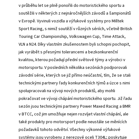
v průběhu let se plně ponořili do motoristického sportu a
soutěžili v některých z nejnáročnějších závodů a šampionátů
v Evropě. Vyvinuli vozidla a výfukové systémy pro Milltek
Sport Racing, s nimiž soutěží v různých sériích, včetně British
Touring Car Championship, Volkswagen Cup, Time Attack,
VLN a N24. Díky vlastním zkušenostem byli schopni pochopit,
jak vyrábět s přesnými tolerancemi a bezkonkurenční
kvalitou, kterou požadují přední světové týmy a výrobci v
motorsportu. V posledních několika sezónách podporovali
závodní série, kterých se již přímo neúčastní, tím, že se stali
technickými partnery řady konkurenčních týmů a úzce s nimi
spolupracovali na vývoji nových produktů, aby mohli
pokračovat ve vývoji chápání motoristického sportu. Již řadu
sezón jsou technickými partnery Power Maxed Racing a BMR
v BTCC, což jim umožňuje nejen rozvíjet vlastní chápání, ale
také produkty pro motorsport podle neustále se měnících
požadavků tohoto odvětví. Všechny výkonné výfukové
systémy jsou vyrobeny z nerezové oceli T304L; poskytuje