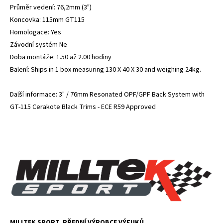
Průměr vedení: 76,2mm (3")
Koncovka: 115mm GT115
Homologace: Yes
Závodní systém Ne
Doba montáže: 1.50 až 2.00 hodiny
Balení: Ships in 1 box measuring 130 X 40 X 30 and weighing 24kg.
Další informace: 3" / 76mm Resonated OPF/GPF Back System with
GT-115 Cerakote Black Trims - ECE R59 Approved
MILLTEK SPORT, PŘEDNÍ VÝROBCE VÝFUKŮ