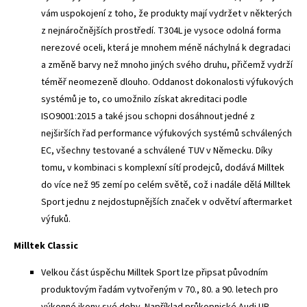
vám uspokojení z toho, že produkty mají vydržet v některých
z nejnáročnějších prostředí. T304L je vysoce odolná forma
nerezové oceli, která je mnohem méně náchylná k degradaci
a změně barvy než mnoho jiných svého druhu, přičemž vydrží
téměř neomezeně dlouho. Oddanost dokonalosti výfukových
systémů je to, co umožnilo získat akreditaci podle
ISO9001:2015 a také jsou schopni dosáhnout jedné z
nejširších řad performance výfukových systémů schválených
EC, všechny testované a schválené TUV v Německu. Díky
tomu, v kombinaci s komplexní sítí prodejců, dodává Milltek
do více než 95 zemí po celém světě, což i nadále dělá Milltek
Sport jednu z nejdostupnějších značek v odvětví aftermarket
výfuků.
Milltek Classic
Velkou část úspěchu Milltek Sport lze připsat původním
produktovým řadám vytvořeným v 70., 80. a 90. letech pro
výkonné ikony své doby. Například průkopnické Audi UR