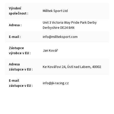
Výrobní
Milltek Sport Ltd
společnost
:
Unit 3 Victoria Way Pride Park Derby
Adresa
:
Derbyshire DE24 8AN
E-mail
:
info@millteksport.com
Zástupce
Jan Kovář
výrobce v EU
:
Adresa
Ke Kovářovi 24, Ústí nad Labem, 40002
zástupce v EU
:
E-mail
info@jk-racing.cz
zástupce v EU
: