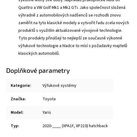
Quattro a VW Golf Mk1 a Mk2 GTi. Jako společnost složená
výhradně z automobilových nadšenců se rozhodli znovu
zaměřit na tyto klasické modely a vytvořit řadu zcela nových
produktů s využitím aktualizované vývojové technologie.
Tyto produkty přinášejí to nejlepší ze současné výkonné
výfukové technologie a hladce to mísí s požadavky majitelů
klasických automobilů.
Doplňkové parametry
Kategorie
:
Výfukové systémy
Značka
:
Toyota
Model
:
Yaris
Typ
:
2020-____ (XPA1F, XP210) hatchback