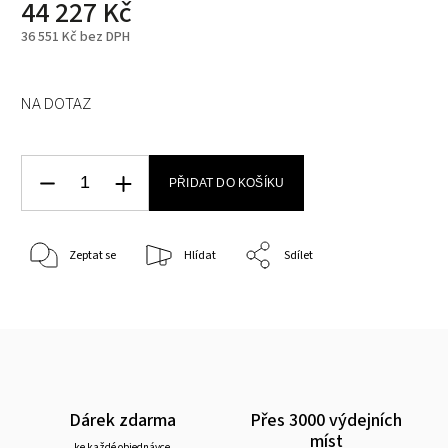
44 227 Kč
36 551 Kč bez DPH
NA DOTAZ
PŘIDAT DO KOŠÍKU
Zeptat se
Hlídat
Sdílet
Dárek zdarma
Přes 3000 výdejních
míst
ke každé objednávce