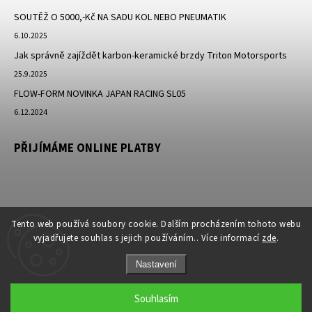
SOUTĚŽ O 5000,-Kč NA SADU KOL NEBO PNEUMATIK
6.10.2025
Jak správně zajíždět karbon-keramické brzdy Triton Motorsports
25.9.2025
FLOW-FORM NOVINKA JAPAN RACING SL05
6.12.2024
PŘIJÍMÁME ONLINE PLATBY
Tento web používá soubory cookie. Dalším procházením tohoto webu
vyjadřujete souhlas s jejich používáním.. Více informací
zde
.
Nastavení
Copyright 2026
JK-Racing.cz
. Všechna práva vyhrazena.
Souhlasím
Grafický návrh vytvořil a nakódoval
Shoptak.cz