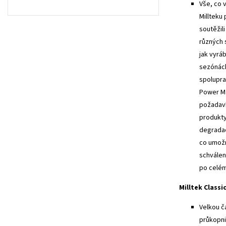
Vše, co 
Millteku
soutěžil
různých 
jak vyrá
sezónách
spolupra
Power Ma
požadavk
produkty
degradac
co umožn
schválen
po celém
Milltek Classi
Velkou č
průkopni