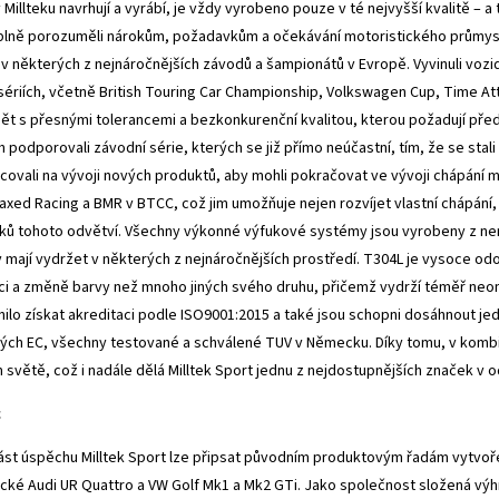
v Millteku navrhují a vyrábí, je vždy vyrobeno pouze v té nejvyšší kvalitě –
 plně porozuměli nárokům, požadavkům a očekávání motoristického průmyslu
i v některých z nejnáročnějších závodů a šampionátů v Evropě. Vyvinuli vozi
sériích, včetně British Touring Car Championship, Volkswagen Cup, Time Att
bět s přesnými tolerancemi a bezkonkurenční kvalitou, kterou požadují pře
 podporovali závodní série, kterých se již přímo neúčastní, tím, že se stal
covali na vývoji nových produktů, aby mohli pokračovat ve vývoji chápání m
xed Racing a BMR v BTCC, což jim umožňuje nejen rozvíjet vlastní chápání,
ů tohoto odvětví. Všechny výkonné výfukové systémy jsou vyrobeny z ner
 mají vydržet v některých z nejnáročnějších prostředí. T304L je vysoce o
i a změně barvy než mnoho jiných svého druhu, přičemž vydrží téměř neo
ilo získat akreditaci podle ISO9001:2015 a také jsou schopni dosáhnout j
ých EC, všechny testované a schválené TUV v Německu. Díky tomu, v kombina
 světě, což i nadále dělá Milltek Sport jednu z nejdostupnějších značek v 
c
ást úspěchu Milltek Sport lze připsat původním produktovým řadám vytvořen
cké Audi UR Quattro a VW Golf Mk1 a Mk2 GTi. Jako společnost složená vý