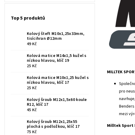
Top 5 produktů
Kolový šteft M10x1,25x33mm,
tisícihran Ø12mm
49 Kč
Kolová matice M14x1,5 kužel s
nízkou hlavou, klíč 19
25 Kč
MILLTEK SPOR
Kolová matice M10x1,25 kužel s
nízkou hlavou, klíč 17
Společno
25 Kč
pro neus
navrhuje
Kolový šroub M12x1,5x60 koule
R12, klíč 17
Benders 
45 Kč
mezi výr
Kolový šroub M12x1,25x55
Milltek Sport
plochá s podložkou, klíč 17
75 Kč