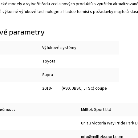
sické modely a vytvořit řadu zcela nových produktů s využitím aktualizované
 výkonné výfukové technologie a hladce to mísí s požadavky majitelů klas
vé parametry
Výfukové systémy
Toyota
Supra
2019-____ (A90, JBSC, JTSC) coupe
lečnost
:
Milltek Sport Ltd
Unit 3 Victoria Way Pride Park
info@millteksport.com