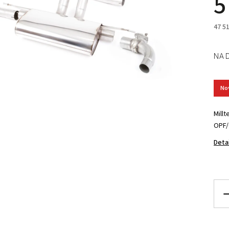
5
47 5
NA 
No
Millt
OPF/
Deta