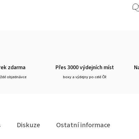
rek zdarma
Přes 3000 výdejních míst
Na
aždé objednávce
boxy a výdejny po celé ČR
s
Diskuze
Ostatní informace