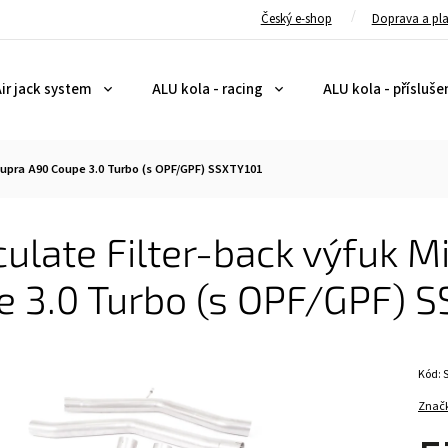
Český e-shop
Doprava a pl
ir jack system
ALU kola - racing
ALU kola - přísluše
 Supra A90 Coupe 3.0 Turbo (s OPF/GPF) SSXTY101
culate Filter-back výfuk M
e 3.0 Turbo (s OPF/GPF) 
Kód:
Znač