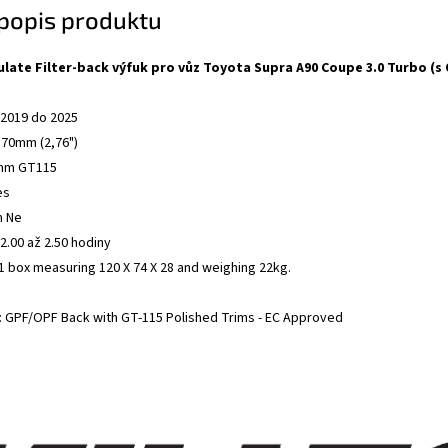
 popis produktu
culate Filter-back výfuk pro vůz Toyota Supra A90 Coupe 3.0 Turbo (s
 2019 do 2025
 70mm (2,76")
mm GT115
es
m Ne
.00 až 2.50 hodiny
n 1 box measuring 120 X 74 X 28 and weighing 22kg.
e: GPF/OPF Back with GT-115 Polished Trims - EC Approved