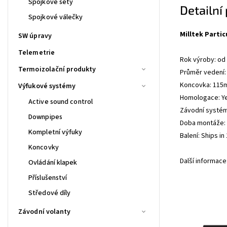
Spojkové sety
Detailní
Spojkové válečky
Milltek Parti
SW úpravy
Telemetrie
Rok výroby: od
Termoizolační produkty
Průměr vedení:
Koncovka: 115
Výfukové systémy
Homologace: Y
Active sound control
Závodní systé
Downpipes
Doba montáže: 2
Kompletní výfuky
Balení: Ships i
Koncovky
Další informac
Ovládání klapek
Příslušenství
Středové díly
Závodní volanty