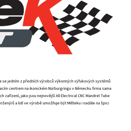
a se jedním z předních výrobců výkonných výfukových systémů
tovacím centrem na ikonickém Nürburgringu v Německu firma sama
 zařízení, jako jsou nejnovější All Electrical CNC Mandrel Tube
enýrů a lidí ve výrobě umožňuje být Millteku i nadále na špici