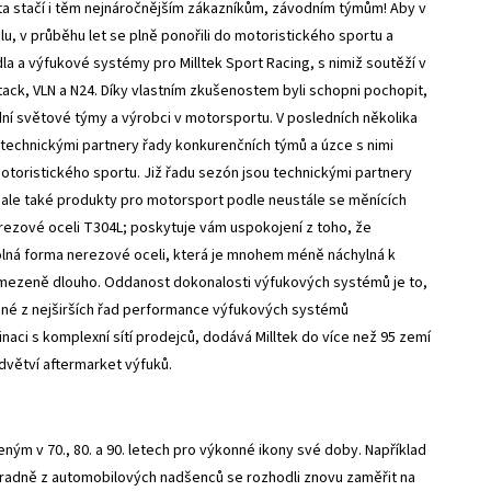
 a ta stačí i těm nejnáročnějším zákazníkům, závodním týmům! Aby v
, v průběhu let se plně ponořili do motoristického sportu a
dla a výfukové systémy pro Milltek Sport Racing, s nimiž soutěží v
ack, VLN a N24. Díky vlastním zkušenostem byli schopni pochopit,
dní světové týmy a výrobci v motorsportu. V posledních několika
i technickými partnery řady konkurenčních týmů a úzce s nimi
otoristického sportu. Již řadu sezón jsou technickými partnery
 ale také produkty pro motorsport podle neustále se měnících
ezové oceli T304L; poskytuje vám uspokojení z toho, že
dolná forma nerezové oceli, která je mnohem méně náchylná k
mezeně dlouho. Oddanost dokonalosti výfukových systémů je to,
edné z nejširších řad performance výfukových systémů
ci s komplexní sítí prodejců, dodává Milltek do více než 95 zemí
odvětví aftermarket výfuků.
ým v 70., 80. a 90. letech pro výkonné ikony své doby. Například
hradně z automobilových nadšenců se rozhodli znovu zaměřit na