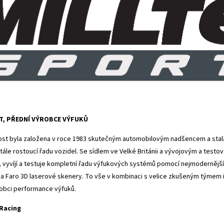
T, PŘEDNÍ VÝROBCE VÝFUKŮ
st byla založena v roce 1983 skutečným automobilovým nadšencem a stal
tále rostoucí řadu vozidel. Se sídlem ve Velké Británii a vývojovým a tes
, vyvíjí a testuje kompletní řadu výfukových systémů pomocí nejmodernějších
a Faro 3D laserové skenery. To vše v kombinaci s velice zkušeným týmem inž
obci performance výfuků.
 Racing