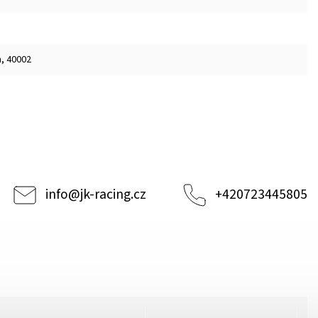
m, 40002
info
@
jk-racing.cz
+420723445805