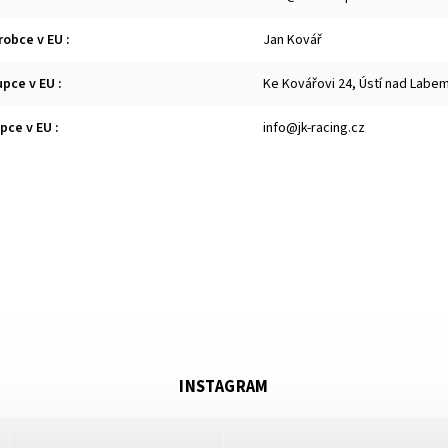
robce v EU
:
Jan Kovář
upce v EU
:
Ke Kovářovi 24, Ústí nad Labe
upce v EU
:
info@jk-racing.cz
INSTAGRAM