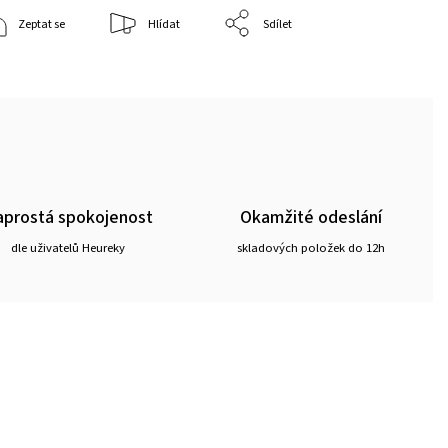
Zeptat se
Hlídat
Sdílet
prostá spokojenost
Okamžité odeslání
dle uživatelů Heureky
skladových položek do 12h