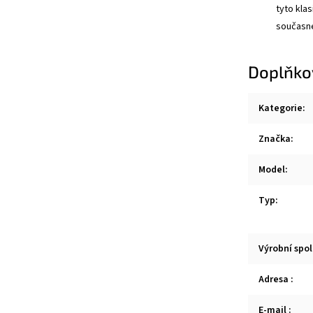
tyto kla
současné
Doplňko
Kategorie
:
Značka
:
Model
:
Typ
:
Výrobní spo
Adresa
:
E-mail
: