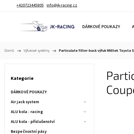
+420723445805
info@jk-racing.cz
DÁRKOVÉ POUKAZY
A
Domů
/
Výfukové systémy
/
Particulate Filter-back výfuk Milltek Toyota
Parti
Kategorie
Coup
DÁRKOVÉ POUKAZY
Air jack system
ALU kola - racing
ALU kola - příslušenství
Bezpečnostní pásy