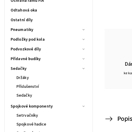
Ochrana rámu FIA
Odtahová oka
Ostatní díly
Pneumatiky
Podložky pod kola
Podvozkové díly
Přídavné budíky
Dá
Sedačky
ke k
Držáky
Příslušenství
Sedačky
Spojkové komponenty
Setrvačníky
Popi
Spojkové hadice