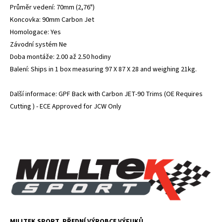
Průměr vedení: 70mm (2,76")
Koncovka: 90mm Carbon Jet
Homologace: Yes
Závodní systém Ne
Doba montáže: 2.00 až 2.50 hodiny
Balení: Ships in 1 box measuring 97 X 87 X 28 and weighing 21kg.
Další informace: GPF Back with Carbon JET-90 Trims (OE Requires
Cutting ) - ECE Approved for JCW Only
MILLTEK SPORT, PŘEDNÍ VÝROBCE VÝFUKŮ