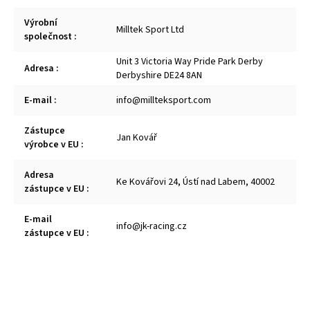
Výrobní
Milltek Sport Ltd
společnost
:
Unit 3 Victoria Way Pride Park Derby
Adresa
:
Derbyshire DE24 8AN
E-mail
:
info@millteksport.com
Zástupce
Jan Kovář
výrobce v EU
:
Adresa
Ke Kovářovi 24, Ústí nad Labem, 40002
zástupce v EU
:
E-mail
info@jk-racing.cz
zástupce v EU
: