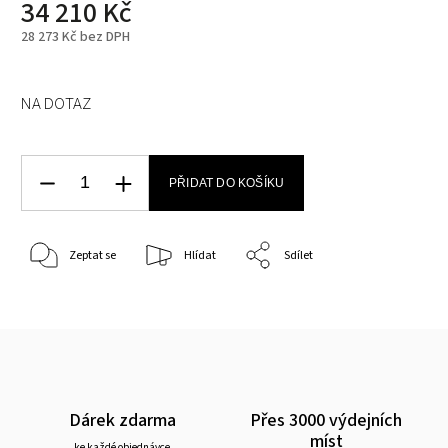
34 210 Kč
28 273 Kč bez DPH
NA DOTAZ
PŘIDAT DO KOŠÍKU
Zeptat se
Hlídat
Sdílet
Dárek zdarma
Přes 3000 výdejních
míst
ke každé objednávce