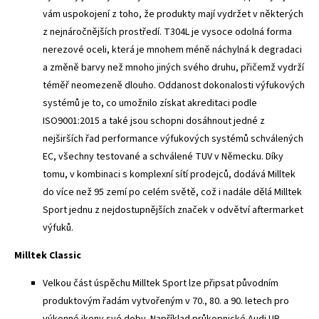
vám uspokojení z toho, že produkty mají vydržet v některých
z nejnáročnějších prostředí. T304L je vysoce odolná forma
nerezové oceli, která je mnohem méně náchylná k degradaci
a změně barvy než mnoho jiných svého druhu, přičemž vydrží
téměř neomezeně dlouho. Oddanost dokonalosti výfukových
systémů je to, co umožnilo získat akreditaci podle
ISO9001:2015 a také jsou schopni dosáhnout jedné z
nejširších řad performance výfukových systémů schválených
EC, všechny testované a schválené TUV v Německu. Díky
tomu, v kombinaci s komplexní sítí prodejců, dodává Milltek
do více než 95 zemí po celém světě, což i nadále dělá Milltek
Sport jednu z nejdostupnějších značek v odvětví aftermarket
výfuků.
Milltek Classic
Velkou část úspěchu Milltek Sport lze připsat původním
produktovým řadám vytvořeným v 70., 80. a 90. letech pro
výkonné ikony své doby. Například průkopnické Audi UR