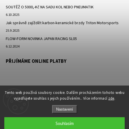
SOUTĚŽ O 5000,-Kč NA SADU KOL NEBO PNEUMATIK
6.10.2025
Jak správně zajíždět karbon-keramické brzdy Triton Motorsports
25.9.2025
FLOW-FORM NOVINKA JAPAN RACING SL05
6.12.2024
PŘIJÍMÁME ONLINE PLATBY
Tento web používá soubory cookie. Dalším procházením tohoto webu
vyjadřujete souhlas s jejich používáním.. Více informací
zde
.
Nastavení
Copyright 2026
JK-Racing.cz
. Všechna práva vyhrazena.
Souhlasím
Grafický návrh vytvořil a nakódoval
Shoptak.cz