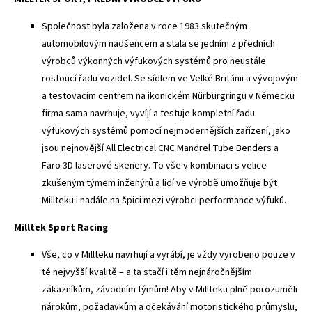
Společnost byla založena v roce 1983 skutečným
automobilovým nadšencem a stala se jedním z předních
výrobců výkonných výfukových systémů pro neustále
rostoucí řadu vozidel. Se sídlem ve Velké Británii a vývojovým
a testovacím centrem na ikonickém Nürburgringu v Německu
firma sama navrhuje, vyvíjí a testuje kompletní řadu
výfukových systémů pomocí nejmodernějších zařízení, jako
jsou nejnovější All Electrical CNC Mandrel Tube Benders a
Faro 3D laserové skenery. To vše v kombinaci s velice
zkušeným týmem inženýrů a lidí ve výrobě umožňuje být
Millteku i nadále na špici mezi výrobci performance výfuků.
Milltek Sport Racing
Vše, co v Millteku navrhují a vyrábí, je vždy vyrobeno pouze v
té nejvyšší kvalitě – a ta stačí i těm nejnáročnějším
zákazníkům, závodním týmům! Aby v Millteku plně porozuměli
nárokům, požadavkům a očekávání motoristického průmyslu,