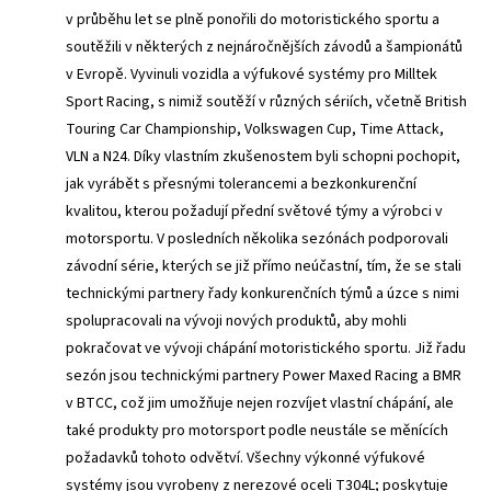
v průběhu let se plně ponořili do motoristického sportu a
soutěžili v některých z nejnáročnějších závodů a šampionátů
v Evropě. Vyvinuli vozidla a výfukové systémy pro Milltek
Sport Racing, s nimiž soutěží v různých sériích, včetně British
Touring Car Championship, Volkswagen Cup, Time Attack,
VLN a N24. Díky vlastním zkušenostem byli schopni pochopit,
jak vyrábět s přesnými tolerancemi a bezkonkurenční
kvalitou, kterou požadují přední světové týmy a výrobci v
motorsportu. V posledních několika sezónách podporovali
závodní série, kterých se již přímo neúčastní, tím, že se stali
technickými partnery řady konkurenčních týmů a úzce s nimi
spolupracovali na vývoji nových produktů, aby mohli
pokračovat ve vývoji chápání motoristického sportu. Již řadu
sezón jsou technickými partnery Power Maxed Racing a BMR
v BTCC, což jim umožňuje nejen rozvíjet vlastní chápání, ale
také produkty pro motorsport podle neustále se měnících
požadavků tohoto odvětví. Všechny výkonné výfukové
systémy jsou vyrobeny z nerezové oceli T304L; poskytuje