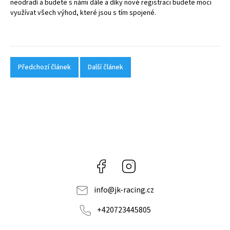
neodradí a budete s námi dále a díky nové
registraci
budete moci
využívat všech výhod, které jsou s tím spojené.
Předchozí článek
Další článek
Facebook
Instagram
info
@
jk-racing.cz
+420723445805