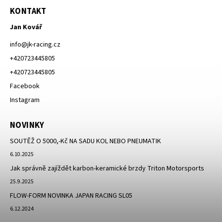
KONTAKT
Jan Kovář
info
@
jk-racing.cz
+420723445805
+420723445805
Facebook
Instagram
NOVINKY
SOUTĚŽ O 5000,-Kč NA SADU KOL NEBO PNEUMATIK
6.10.2025
Jak správně zajíždět karbon-keramické brzdy Triton Motorsports
25.9.2025
FLOW-FORM NOVINKA JAPAN RACING SL05
6.12.2024