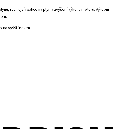
lynů, rychlejší reakce na plyn a zvýšení výkonu motoru. Výrobní
mem.
y na vyšší úroveň.