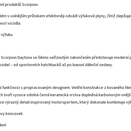
ní produktů Scorpion.
ém s volnějším průtokem efektivněji odvádí výfukové plyny, čímž zlepšuje
ost vozidla.
 výfuku
n Scorpion Daytona se šikmo seříznutým zakončením představuje moderní po
ozidel – od sportovních hatchbacků až po luxusní dálniční sedany.
ní funkčnost s propracovaným designem. Vnitřní konstrukce z kovaného hli
ch tvoří vysoce odolná černá keramická vrstva doplněná karbonovým vnějš
e výrazný detail inspirovaný motorsportem, který dokonale kombinuje výk
avy koncovek
dení