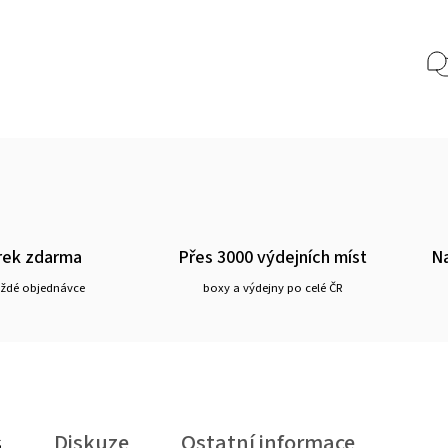
rek zdarma
Přes 3000 výdejních míst
Na
aždé objednávce
boxy a výdejny po celé ČR
s
Diskuze
Ostatní informace