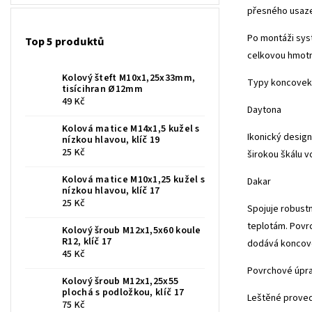
přesného usaze
Po montáži syst
Top 5 produktů
celkovou hmotn
Kolový šteft M10x1,25x33mm,
Typy koncovek
tisícihran Ø12mm
49 Kč
Daytona
Kolová matice M14x1,5 kužel s
Ikonický desig
nízkou hlavou, klíč 19
25 Kč
širokou škálu v
Kolová matice M10x1,25 kužel s
Dakar
nízkou hlavou, klíč 17
25 Kč
Spojuje robust
teplotám. Povr
Kolový šroub M12x1,5x60 koule
R12, klíč 17
dodává koncovc
45 Kč
Povrchové úpr
Kolový šroub M12x1,25x55
plochá s podložkou, klíč 17
Leštěné prove
75 Kč