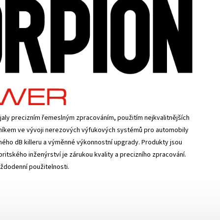
aly precizním řemeslným zpracováním, použitím nejkvalitnějších
opníkem ve vývoji nerezových výfukových systémů pro automobily
elného dB killeru a výměnné výkonnostní upgrady. Produkty jsou
ritského inženýrství je zárukou kvality a precizního zpracování.
ždodenní použitelnosti.