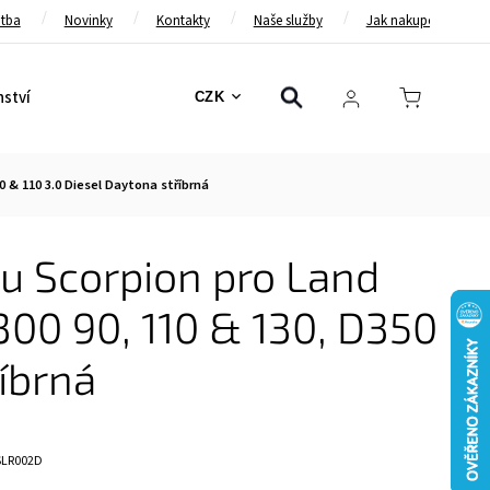
atba
Novinky
Kontakty
Naše služby
Jak nakupovat
nství
Bezpečnostní pásy
Bezpečnostní rámy
Brzd
CZK
 & 110 3.0 Diesel Daytona stříbrná
u Scorpion pro Land
00 90, 110 & 130, D350
říbrná
SLR002D