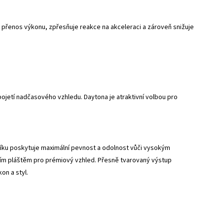
 přenos výkonu, zpřesňuje reakce na akceleraci a zároveň snižuje
jetí nadčasového vzhledu. Daytona je atraktivní volbou pro
níku poskytuje maximální pevnost a odolnost vůči vysokým
ím pláštěm pro prémiový vzhled. Přesně tvarovaný výstup
on a styl.