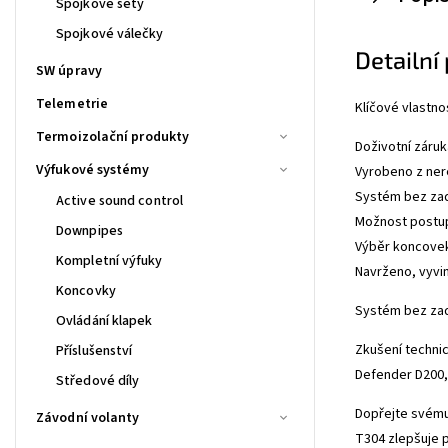
Spojkové sety
Spojkové válečky
Detailní
SW úpravy
Telemetrie
Klíčové vlastnos
Termoizolační produkty
Doživotní záruk
Výfukové systémy
Vyrobeno z ner
Systém bez zad
Active sound control
Možnost postupn
Downpipes
Výběr koncovek
Kompletní výfuky
Navrženo, vyvin
Koncovky
Systém bez zad
Ovládání klapek
Zkušení technic
Příslušenství
Defender D200, 
Středové díly
Dopřejte svému
Závodní volanty
T304 zlepšuje p