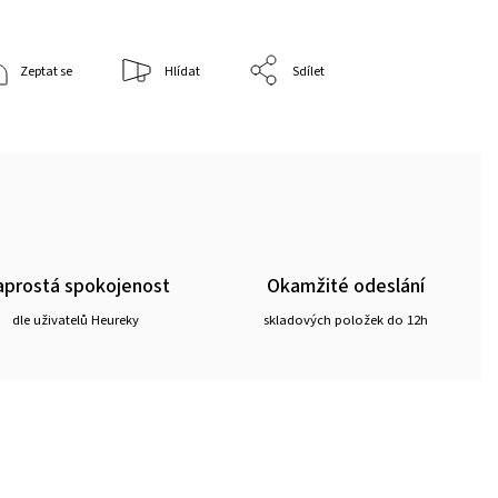
Zeptat se
Hlídat
Sdílet
prostá spokojenost
Okamžité odeslání
dle uživatelů Heureky
skladových položek do 12h