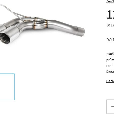
Znač
1
10 2
DO 
Zkuše
prům
Land
Dies
Deta