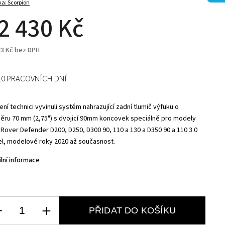
ka:
Scorpion
2 430 Kč
73 Kč bez DPH
10 PRACOVNÍCH DNÍ
ní technici vyvinuli systém nahrazující zadní tlumič výfuku o
ěru 70 mm (2,75") s dvojicí 90mm koncovek speciálně pro modely
 Rover Defender D200, D250, D300 90, 110 a 130 a D350 90 a 110 3.0
el, modelové roky 2020 až současnost.
ilní informace
PŘIDAT DO KOŠÍKU