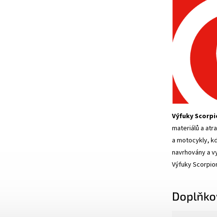
Výfuky Scorpi
materiálů a at
a motocykly, kd
navrhovány a vy
Výfuky Scorpion
Doplňko