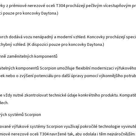
ky z prémiové nerezové oceli T304 procházejí pečlivým vícestupňovým proc
ici pouze pro koncovky Daytona.)
vrch dodává vozu nenápadný a moderní vzhled. Koncovky procházejí speci
chybný vzhled. (K dispozici pouze pro koncovky Daytona.)
mně zaměnitelných komponentů
telných komponentů Scorpion umožňuje flexibilní modernizaci výfukového s
ek nebo o zvýšení potenciálu pro další úpravy pomocí výkonnějšího potrub
 vždy nutné zkontrolovat technické údaje konkrétního produktu. Kompatibi
dech.
vých systémů Scorpion
ované výfukové systémy Scorpion využívají pokročilé technologie vyvinut
miové nerezové oceli T304 navržené tak, aby odolala i těm nejnáročnější