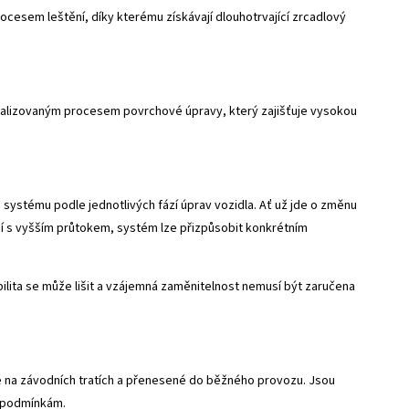
esem leštění, díky kterému získávají dlouhotrvající zrcadlový
alizovaným procesem povrchové úpravy, který zajišťuje vysokou
ystému podle jednotlivých fází úprav vozidla. Ať už jde o změnu
í s vyšším průtokem, systém lze přizpůsobit konkrétním
lita se může lišit a vzájemná zaměnitelnost nemusí být zaručena
é na závodních tratích a přenesené do běžného provozu. Jsou
m podmínkám.