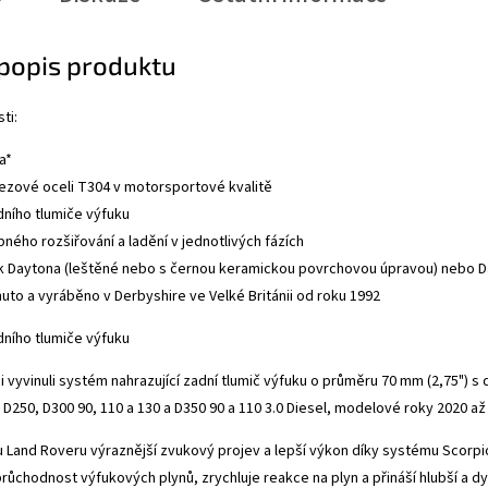
 popis produktu
ti:
a*
ezové oceli T304 v motorsportové kvalitě
ního tlumiče výfuku
ého rozšiřování a ladění v jednotlivých fázích
 Daytona (leštěné nebo s černou keramickou povrchovou úpravou) nebo D
uto a vyráběno v Derbyshire ve Velké Británii od roku 1992
ního tlumiče výfuku
i vyvinuli systém nahrazující zadní tlumič výfuku o průměru 70 mm (2,75")
D250, D300 90, 110 a 130 a D350 90 a 110 3.0 Diesel, modelové roky 2020 a
 Land Roveru výraznější zvukový projev a lepší výkon díky systému Scorpi
růchodnost výfukových plynů, zrychluje reakce na plyn a přináší hlubší a dy