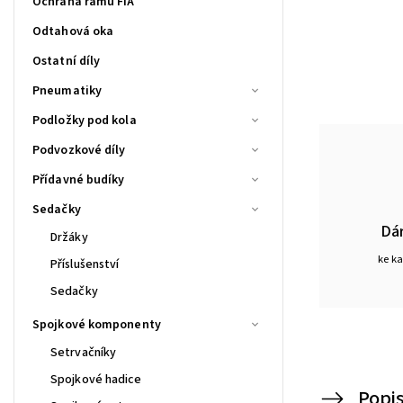
Ochrana rámu FIA
Odtahová oka
Ostatní díly
Pneumatiky
Podložky pod kola
Podvozkové díly
Přídavné budíky
Sedačky
Dá
Držáky
ke k
Příslušenství
Sedačky
Spojkové komponenty
Setrvačníky
Spojkové hadice
Popi