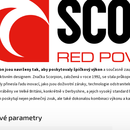
on jsou navrženy tak, aby poskytovaly špičkový výkon
a současně zauj
raktivním designem. Značka Scorpion, založená v roce 1992, se stala průk
y přinesla řadu inovací, jako jsou doživotní záruky, technologie odstranit
ráběny ve Velké Británii, konkrétně v Derbyshire, a jejich vysoký standard b
 poskytují nejen jedinečný zvuk, ale také dokonalou kombinaci výkonu a ka
vé parametry