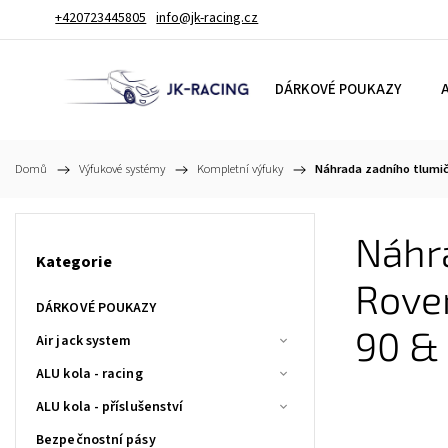
+420723445805
info@jk-racing.cz
DÁRKOVÉ POUKAZY
A
Domů
/
Výfukové systémy
/
Kompletní výfuky
/
Náhrada zadního tlumiče
Náhra
Kategorie
Rover
DÁRKOVÉ POUKAZY
90 & 
Air jack system
ALU kola - racing
ALU kola - příslušenství
Bezpečnostní pásy