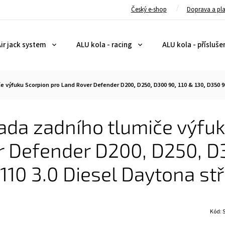
Český e-shop
Doprava a pl
ir jack system
ALU kola - racing
ALU kola - přísluše
 výfuku Scorpion pro Land Rover Defender D200, D250, D300 90, 110 & 130, D350 90
da zadního tlumiče výfuk
 Defender D200, D250, D3
110 3.0 Diesel Daytona st
Kód: