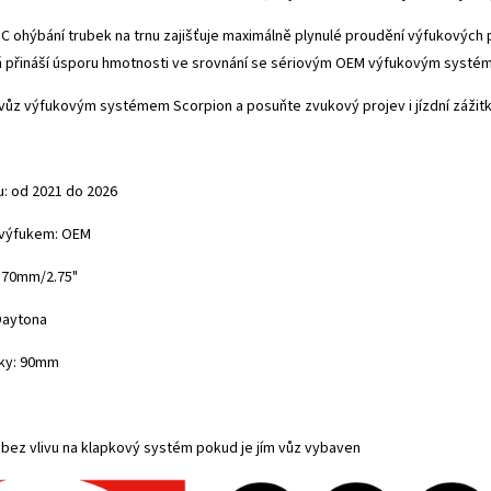
 ohýbání trubek na trnu zajišťuje maximálně plynulé proudění výfukových p
 přináší úsporu hmotnosti ve srovnání se sériovým OEM výfukovým systé
vůz výfukovým systémem Scorpion a posuňte zvukový projev i jízdní zážitk
u: od 2021 do 2026
s výfukem: OEM
:
70mm/2.75"
Daytona
ky: 90mm
 bez vlivu na klapkový systém pokud je jím vůz vybaven