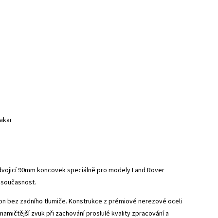
akar
 s dvojicí 90mm koncovek speciálně pro modely Land Rover
ž současnost.
on bez zadního tlumiče. Konstrukce z prémiové nerezové oceli
namičtější zvuk při zachování proslulé kvality zpracování a