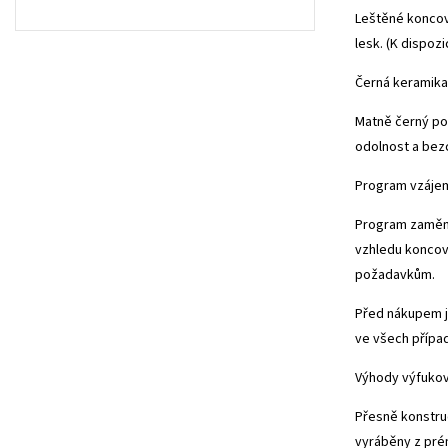
Leštěné koncov
lesk. (K dispoz
Černá keramika
Matně černý po
odolnost a bez
Program vzáje
Program zaměni
vzhledu koncov
požadavkům.
Před nákupem je
ve všech přípa
Výhody výfuko
Přesně konstru
vyráběny z pré