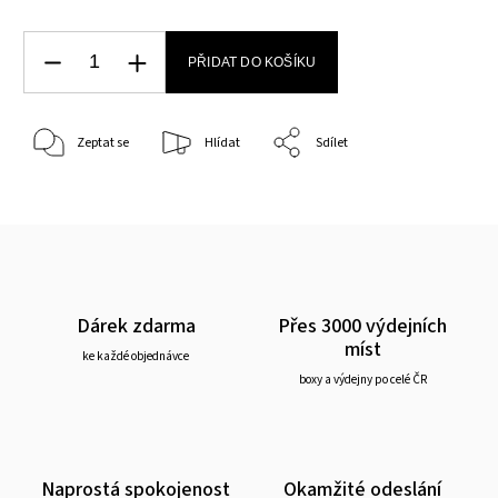
PŘIDAT DO KOŠÍKU
Zeptat se
Hlídat
Sdílet
Dárek zdarma
Přes 3000 výdejních
míst
ke každé objednávce
boxy a výdejny po celé ČR
Naprostá spokojenost
Okamžité odeslání