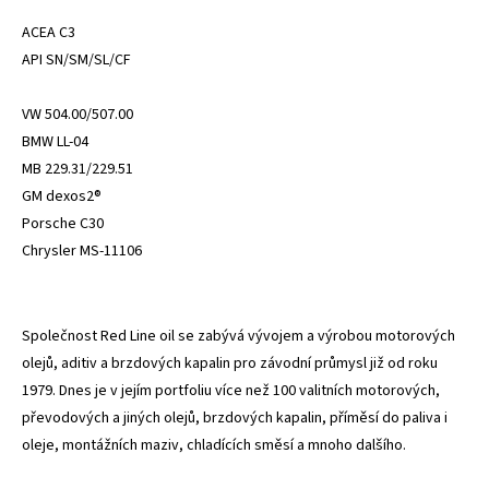
ACEA C3
API SN/SM/SL/CF
VW 504.00/507.00
BMW LL-04
MB 229.31/229.51
GM dexos2®
Porsche C30
Chrysler MS-11106
Společnost Red Line oil se zabývá vývojem a výrobou motorových
olejů, aditiv a brzdových kapalin pro závodní průmysl již od roku
1979. Dnes je v jejím portfoliu více než 100 valitních motorových,
převodových a jiných olejů, brzdových kapalin, příměsí do paliva i
oleje, montážních maziv, chladících směsí a mnoho dalšího.