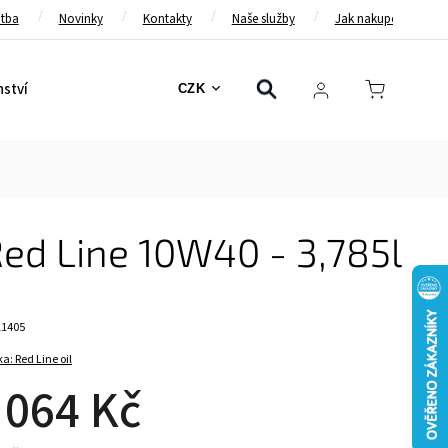
atba
Novinky
Kontakty
Naše služby
Jak nakupovat
nství
Bezpečnostní pásy
Bezpečnostní rámy
Brzd
CZK
Red Line 10W40 - 3,785l
11405
ka:
Red Line oil
 064 Kč