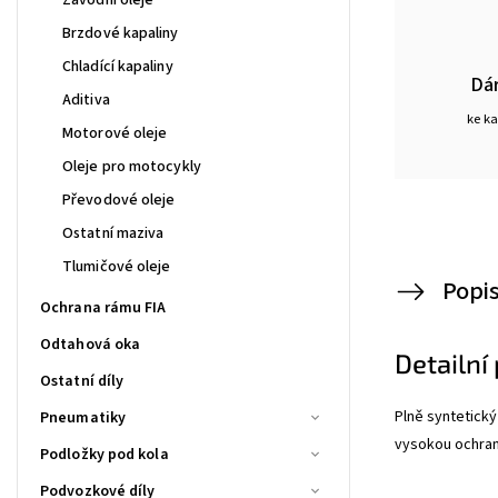
Brzdové kapaliny
Chladící kapaliny
Dá
Aditiva
ke k
Motorové oleje
Oleje pro motocykly
Převodové oleje
Ostatní maziva
Tlumičové oleje
Popi
Ochrana rámu FIA
Odtahová oka
Detailní
Ostatní díly
Plně syntetický
Pneumatiky
vysokou ochran
Podložky pod kola
Podvozkové díly