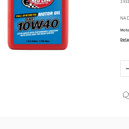
2 53
NA 
Moto
Deta