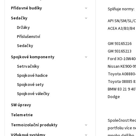
Přídavné budíky
Splňuje normy:
Sedačky
API SN/SM/SL/
Držáky
ACEA A3/B3/B4
Příslušenství
GM 93165216
Sedačky
GM 93165213
Spojkové komponenty
Ford XO-10W40
Setrvačníky
Nissan KE900-9
Toyota A08880
Spojkové hadice
Toyota 08885 8
Spojkové sety
BMW 83 21 9 40
Spojkové válečky
Dodge
SW úpravy
Telemetrie
Společnost Red 
Termoizolační produkty
portfoliu více 
Výfukové systémy
mnoho dalšího.