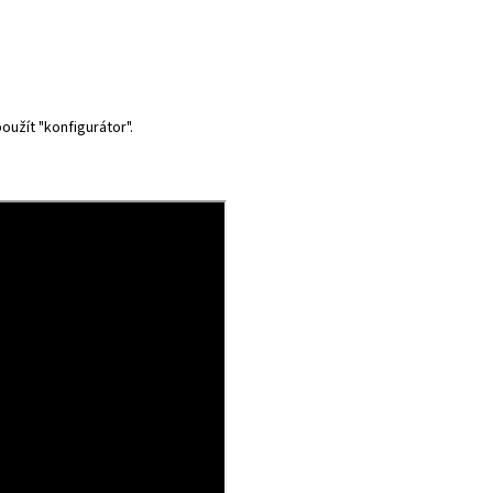
použít
"konfigurátor"
.