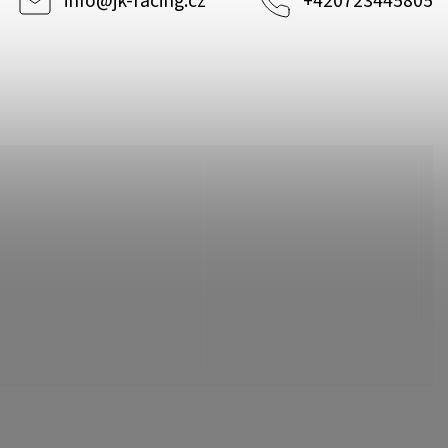
info
@
jk-racing.cz
+420723445805