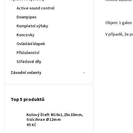
Active sound control
Downpipes
Objem: 1 galon 
Kompletní výfuky
V případě, že p
Koncovky
Ovládání klapek
Příslušenství
Středové díly
Závodní volanty
Top 5 produktů
Kolový šteft M10x1,25x33mm,
tisícihran Ø12mm
49 Kč