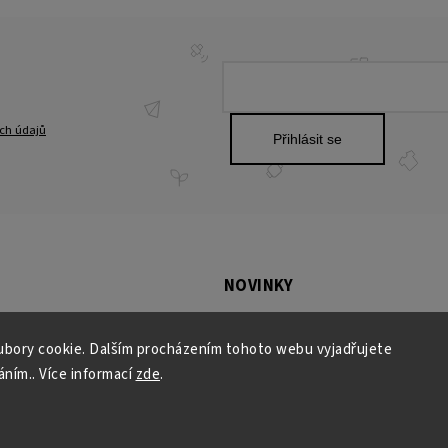
ch údajů
Přihlásit se
NOVINKY
SOUTĚŽ O 5000,-Kč NA SADU KOL NE
bory cookie. Dalším procházením tohoto webu vyjadřujete
6.10.2025
áním.. Více informací
zde
.
Jak správně zajíždět karbon-keramic
Motorsports
25.9.2025