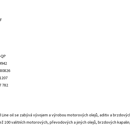
CF
-QP
9942
-80826
1207
7 782
Line oil se zabývá vývojem a výrobou motorových olejů, aditiv a brzdových 
než 100 valitních motorových, převodových a jiných olejů, brzdových kapalin,