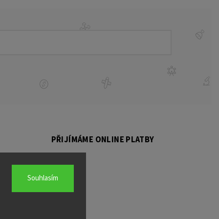
PŘIJÍMÁME ONLINE PLATBY
BO PNEUMATIK
Souhlasím
ké brzdy Triton