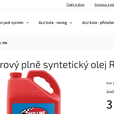
Český e-shop
Doprava a pl
ir jack system
ALU kola - racing
ALU kola - přísluše
3,785l
ový plně syntetický olej 
Kód:
Znač
3