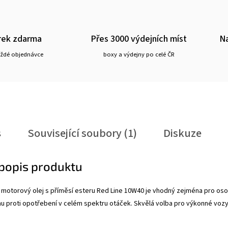
rek zdarma
Přes 3000 výdejních míst
Na
aždé objednávce
boxy a výdejny po celé ČR
s
Související soubory (1)
Diskuze
 popis produktu
 motorový olej s příměsí esteru Red Line 10W40 je vhodný zejména pro osob
u proti opotřebení v celém spektru otáček.
Skvělá volba pro výkonné vozy 