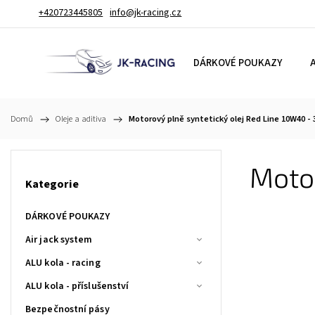
+420723445805
info@jk-racing.cz
DÁRKOVÉ POUKAZY
A
Domů
/
Oleje a aditiva
/
Motorový plně syntetický olej Red Line 10W40 - 
Motor
Kategorie
DÁRKOVÉ POUKAZY
Air jack system
ALU kola - racing
ALU kola - příslušenství
Bezpečnostní pásy