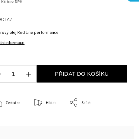
2 Kč bez DPH
DOTAZ
rový olej Red Line performance
ilní informace
PŘIDAT DO KOŠÍKU
Zeptat se
Hlídat
Sdílet