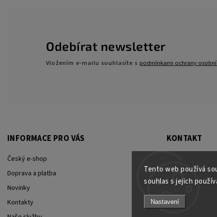
Odebírat newsletter
Vložením e-mailu souhlasíte s
podmínkami ochrany osobní
INFORMACE PRO VÁS
KONTAKT
Český e-shop
Jan Kovář
Tento web používá sou
Doprava a platba
info
@
jk-racing.cz
souhlas s jejich použív
Novinky
+420723445805
Kontakty
Nastavení
+420723445805