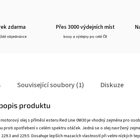
rek zdarma
Přes 3000 výdejních míst
Na
aždé objednávce
boxy a výdejny po celé ČR
s
Související soubory (1)
Diskuze
 popis produktu
 motorový olej s příměsí esteru Red Line 0W30 je vhodný zejména pro osobn
u proti opotřebení v celém spektru otáček. Jedná se o olej navržený zej
29.3 and 229.5. Dosahuje lepších mazacích vlastností při velmi nízkých tepl