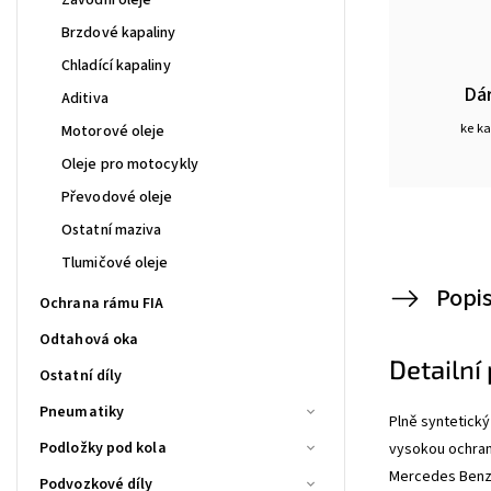
Brzdové kapaliny
Chladící kapaliny
Dá
Aditiva
ke k
Motorové oleje
Oleje pro motocykly
Převodové oleje
Ostatní maziva
Tlumičové oleje
Popi
Ochrana rámu FIA
Odtahová oka
Detailní
Ostatní díly
Pneumatiky
Plně syntetický
Podložky pod kola
vysokou ochran
Mercedes Benz 2
Podvozkové díly