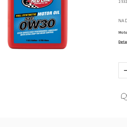
2 53
NA 
Moto
Deta