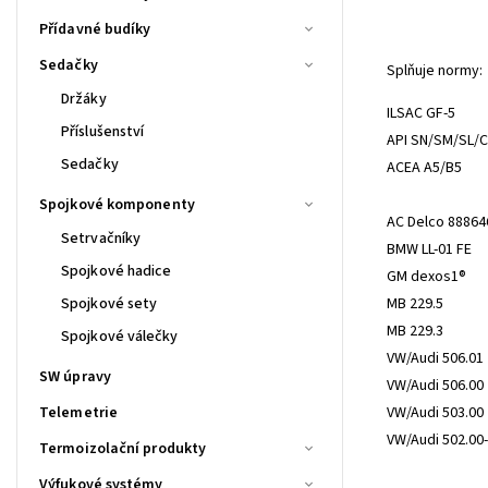
Přídavné budíky
Sedačky
Splňuje normy:
Držáky
ILSAC GF-5
Příslušenství
API SN/SM/SL/
Sedačky
ACEA A5/B5
Spojkové komponenty
AC Delco 88864
Setrvačníky
BMW LL-01 FE
Spojkové hadice
GM dexos1®
Spojkové sety
MB 229.5
MB 229.3
Spojkové válečky
VW/Audi 506.01
SW úpravy
VW/Audi 506.00
Telemetrie
VW/Audi 503.00
VW/Audi 502.00
Termoizolační produkty
Výfukové systémy