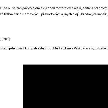
Line oil se zabývá vývojem a výrobou motorových olejů, aditiv a brzdových 
než 100 valitních motorových, převodových a jiných olejů, brzdových kapalin,
(3,785l)
otřebujete ověřit kompatibilitu produktů Red Line s Vaším vozem, můžete 