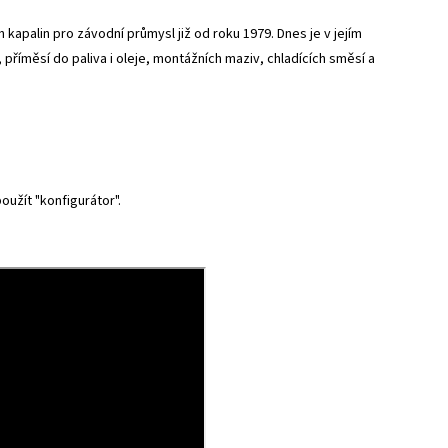
kapalin pro závodní průmysl již od roku 1979. Dnes je v jejím
 příměsí do paliva i oleje, montážních maziv, chladících směsí a
použít
"konfigurátor"
.