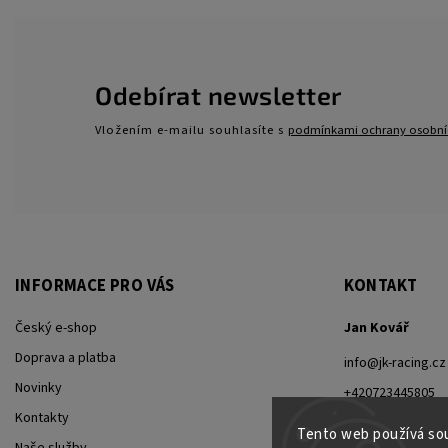
Odebírat newsletter
Vložením e-mailu souhlasíte s
podmínkami ochrany osobní
INFORMACE PRO VÁS
KONTAKT
Český e-shop
Jan Kovář
Doprava a platba
info
@
jk-racing.cz
Novinky
+420723445805
Kontakty
+420723445805
Tento web používá sou