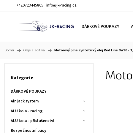
+420723445805
info@jk-racing.cz
DÁRKOVÉ POUKAZY
A
Domů
/
Oleje a aditiva
/
Motorový plně syntetický olej Red Line 0W30 - 3,
Motor
Kategorie
DÁRKOVÉ POUKAZY
Air jack system
ALU kola - racing
ALU kola - příslušenství
Bezpečnostní pásy