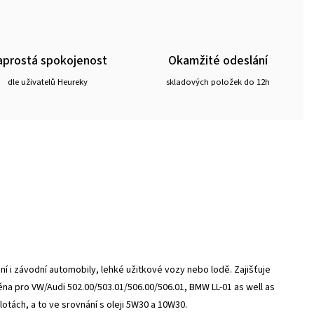
prostá spokojenost
Okamžité odeslání
dle uživatelů Heureky
skladových položek do 12h
í i závodní automobily, lehké užitkové vozy nebo lodě. Zajišťuje
ména pro
VW/Audi 502.00/503.01/506.00/506.01, BMW LL-01 as well as
otách, a to ve srovnání s oleji 5W30 a 10W30.