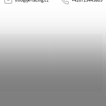
info
@
jk-racing.cz
+420723445805