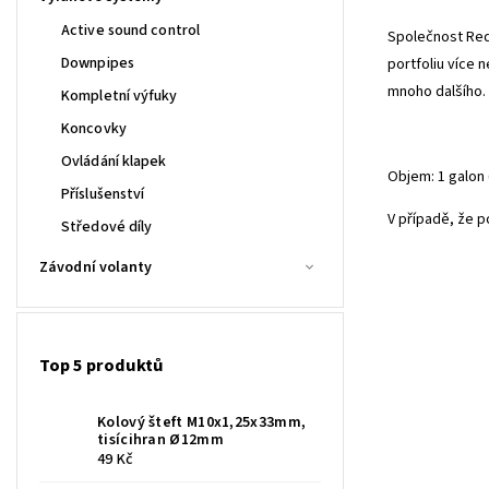
Active sound control
Společnost Red 
Downpipes
portfoliu více 
mnoho dalšího.
Kompletní výfuky
Koncovky
Ovládání klapek
Objem: 1 galon 
Příslušenství
V případě, že p
Středové díly
Závodní volanty
Top 5 produktů
Kolový šteft M10x1,25x33mm,
tisícihran Ø12mm
49 Kč