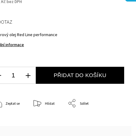
2 Kč bez DPH
DOTAZ
rový olej Red Line performance
ilní informace
PŘIDAT DO KOŠÍKU
Zeptat se
Hlídat
Sdílet