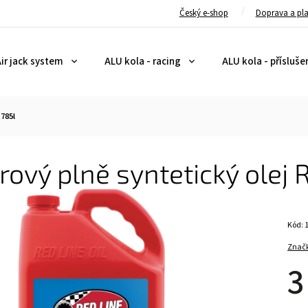
Český e-shop
Doprava a pl
ir jack system
ALU kola - racing
ALU kola - přísluše
785l
ový plně syntetický olej 
Kód:
Znač
3