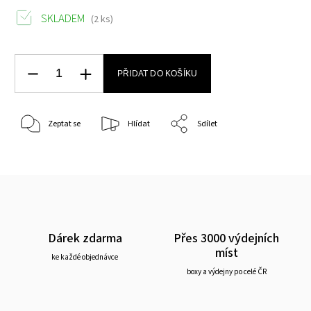
SKLADEM
(2 ks)
PŘIDAT DO KOŠÍKU
Zeptat se
Hlídat
Sdílet
Dárek zdarma
Přes 3000 výdejních
míst
ke každé objednávce
boxy a výdejny po celé ČR