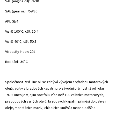
SAE (engine oil): 5W30
SAE (gear oil): 75W80
API: GL-4
Vis @ 100°C, cSt: 10,4
Vis @ 40°C, cSt: 50,8
Viscosity Index: 201
Bod tání: -50°C
Společnost Red Line oil se zabývá vývojem a výrobou motorových
olejů, aditiv a brzdových kapalin pro závodní průmysl již od roku
1979. Dnes je v jejím portfoliu více než 100 valitních motorových,
převodových a jiných olejů, brzdových kapalin, příměsí do paliva i
oleje, montážních maziv, chladících směsí a mnoho dalšího.