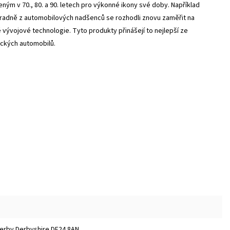
ým v 70., 80. a 90. letech pro výkonné ikony své doby. Například
hradně z automobilových nadšenců se rozhodli znovu zaměřit na
 vývojové technologie. Tyto produkty přinášejí to nejlepší ze
ických automobilů.
 Derby Derbyshire DE24 8AN