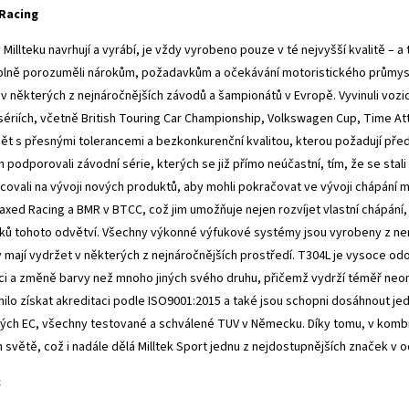
 Racing
v Millteku navrhují a vyrábí, je vždy vyrobeno pouze v té nejvyšší kvalitě –
 plně porozuměli nárokům, požadavkům a očekávání motoristického průmyslu
i v některých z nejnáročnějších závodů a šampionátů v Evropě. Vyvinuli vozi
sériích, včetně British Touring Car Championship, Volkswagen Cup, Time Att
bět s přesnými tolerancemi a bezkonkurenční kvalitou, kterou požadují pře
 podporovali závodní série, kterých se již přímo neúčastní, tím, že se stal
covali na vývoji nových produktů, aby mohli pokračovat ve vývoji chápání m
xed Racing a BMR v BTCC, což jim umožňuje nejen rozvíjet vlastní chápání,
ů tohoto odvětví. Všechny výkonné výfukové systémy jsou vyrobeny z ner
 mají vydržet v některých z nejnáročnějších prostředí. T304L je vysoce o
i a změně barvy než mnoho jiných svého druhu, přičemž vydrží téměř neo
ilo získat akreditaci podle ISO9001:2015 a také jsou schopni dosáhnout j
ých EC, všechny testované a schválené TUV v Německu. Díky tomu, v kombina
 světě, což i nadále dělá Milltek Sport jednu z nejdostupnějších značek v 
c