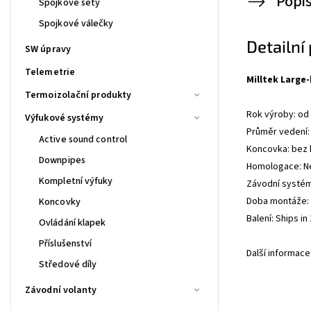
Popi
Spojkové sety
Spojkové válečky
Detailní
SW úpravy
Telemetrie
Milltek Large
Termoizolační produkty
Rok výroby: od
Výfukové systémy
Průměr vedení:
Active sound control
Koncovka: bez
Downpipes
Homologace: N
Kompletní výfuky
Závodní systé
Doba montáže: 0
Koncovky
Balení: Ships i
Ovládání klapek
Příslušenství
Další informace
Středové díly
Závodní volanty