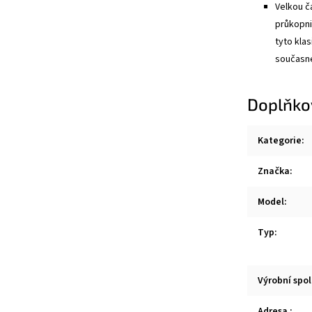
Velkou č
průkopni
tyto kla
současné
Doplňko
Kategorie
:
Značka
:
Model
:
Typ
:
Výrobní spo
Adresa
: