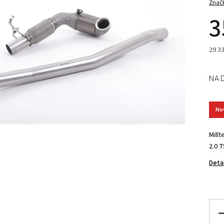
Znač
3
29 3
NA 
No
Mill
2.0 
Deta