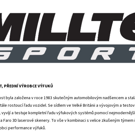
T, PŘEDNÍ VÝROBCE VÝFUKŮ
st byla založena v roce 1983 skutečným automobilovým nadšencem a stal
tále rostoucí řadu vozidel. Se sídlem ve Velké Británii a vývojovým a tes
, vyvíjí a testuje kompletní řadu výfukových systémů pomocí nejmodernějších
a Faro 3D laserové skenery. To vše v kombinaci s velice zkušeným týmem inž
obci performance výfuků.