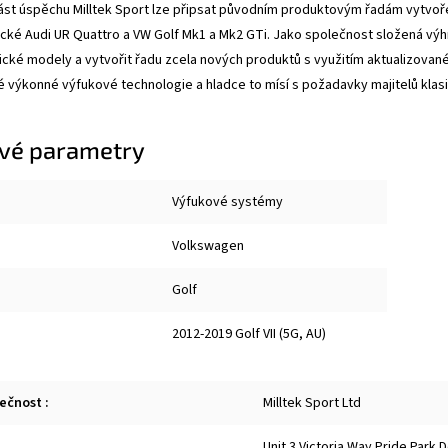
ást úspěchu Milltek Sport lze připsat původním produktovým řadám vytvořen
cké Audi UR Quattro a VW Golf Mk1 a Mk2 GTi. Jako společnost složená vý
sické modely a vytvořit řadu zcela nových produktů s využitím aktualizované
 výkonné výfukové technologie a hladce to mísí s požadavky majitelů klas
vé parametry
Výfukové systémy
Volkswagen
Golf
2012-2019 Golf VII (5G, AU)
lečnost
:
Milltek Sport Ltd
Unit 3 Victoria Way Pride Park