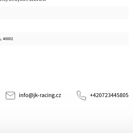
m, 40002
info
@
jk-racing.cz
+420723445805