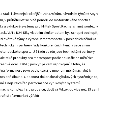
 a ta stačí i těm nejnáročnějším zákazníkům, závodním týmům! Aby v
, v průběhu let se plně ponořili do motoristického sportu a
dla a výfukové systémy pro Milltek Sport Racing, s nimiž soutěží v
ack, VLN a N24. Díky vlastním zkušenostem byli schopni pochopit,
dní světové týmy a výrobci v motorsportu. V posledních několika
i technickými partnery řady konkurenčních týmů a úzce s nimi
otoristického sportu. Již řadu sezón jsou technickými partnery
 ale také produkty pro motorsport podle neustále se měnících
ezové oceli T304L; poskytuje vám uspokojení z toho, že
dolná forma nerezové oceli, která je mnohem méně náchylná k
mezeně dlouho. Oddanost dokonalosti výfukových systémů je to,
edné z nejširších řad performance výfukových systémů
ci s komplexní sítí prodejců, dodává Milltek do více než 95 zemí
odvětví aftermarket výfuků.