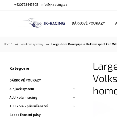
+420723445805
info@jk-racing.cz
DÁRKOVÉ POUKAZY
A
Domů
/
Výfukové systémy
/
Large-bore Downpipe a Hi-Flow sport kat Mil
Large
Kategorie
Volk
DÁRKOVÉ POUKAZY
homo
Air jack system
ALU kola - racing
ALU kola - příslušenství
Bezpečnostní pásy