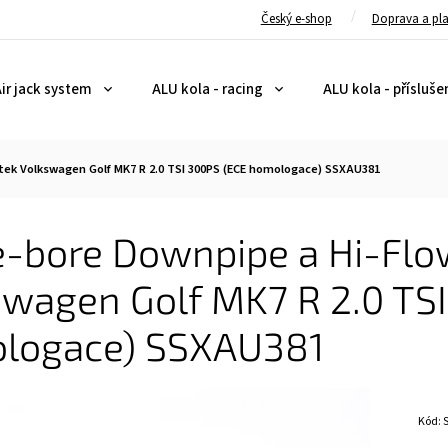
Český e-shop
Doprava a pl
ir jack system
ALU kola - racing
ALU kola - přísluše
ltek Volkswagen Golf MK7 R 2.0 TSI 300PS (ECE homologace) SSXAU381
-bore Downpipe a Hi-Flow
swagen Golf MK7 R 2.0 TS
logace) SSXAU381
Kód: