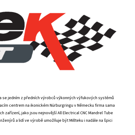
a se jedním z předních výrobců výkonných výfukových systémů
tovacím centrem na ikonickém Nürburgringu v Německu firma sama
 zařízení, jako jsou nejnovější All Electrical CNC Mandrel Tube
enýrů a lidí ve výrobě umožňuje být Millteku i nadále na špici