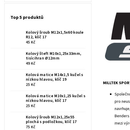
Top 5 produktů
Kolový šroub M12x1,5x60 koule
R12, klíč 17
45 Kč
Kolový šteft M10x1,25x33mm,
tisícihran Ø12mm
49 Kč
Kolová matice M14x1,5 kužel s
nízkou hlavou, klíč 19
MILLTEK SPOR
25 Kč
Společno
Kolová matice M10x1,25 kužel s
nízkou hlavou, klíč 17
pro neus
25 Kč
navrhuje
Benders 
Kolový šroub M12x1,25x55
plochá s podložkou, klíč 17
mezi výr
75 Kč