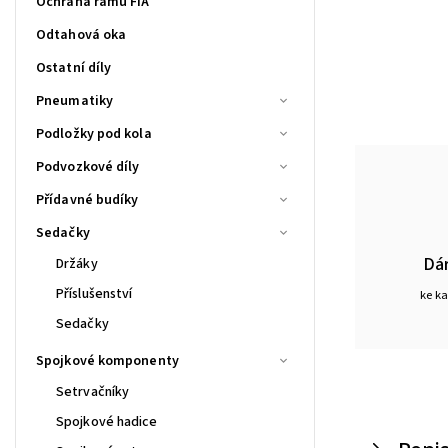
Ochrana rámu FIA
Odtahová oka
Ostatní díly
Pneumatiky
Podložky pod kola
Podvozkové díly
Přídavné budíky
Sedačky
Dá
Držáky
Příslušenství
ke k
Sedačky
Spojkové komponenty
Setrvačníky
Spojkové hadice