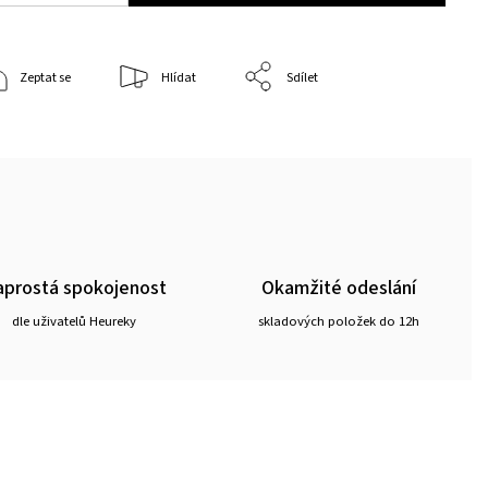
Zeptat se
Hlídat
Sdílet
prostá spokojenost
Okamžité odeslání
dle uživatelů Heureky
skladových položek do 12h