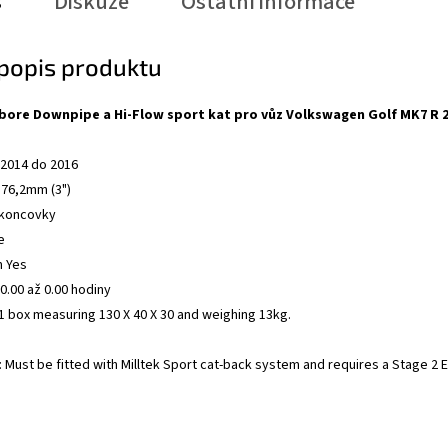
s
Diskuze
Ostatní informace
 popis produktu
-bore Downpipe a Hi-Flow sport kat pro vůz Volkswagen Golf MK7 R 2
 2014 do 2016
 76,2mm (3")
 koncovky
e
m Yes
.00 až 0.00 hodiny
n 1 box measuring 130 X 40 X 30 and weighing 13kg.
: Must be fitted with Milltek Sport cat-back system and requires a Stage 2