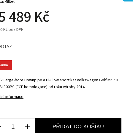
ka:
Milltek
5 489 Kč
30 Kč bez DPH
DOTAZ
vinka
tek Large-bore Downpipe a Hi-Flow sport kat Volkswagen Golf MK7 R
TSI 300PS (ECE homologace) od roku výroby 2014
ilní informace
PŘIDAT DO KOŠÍKU