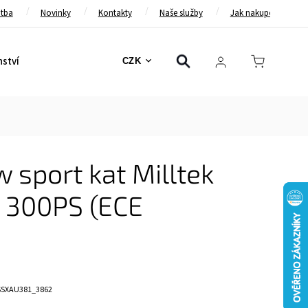
atba
Novinky
Kontakty
Naše služby
Jak nakupovat
nství
Bezpečnostní pásy
Bezpečnostní rámy
Brzd
CZK
 sport kat Milltek
I 300PS (ECE
SSXAU381_3862