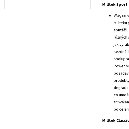
Milltek Sport
Vše, co 
Millteku
soutěžil
různých 
jak vyrá
sezónách
spolupra
Power Ma
požadavk
produkty
degradac
co umožn
schválen
po celém
Milltek Classi