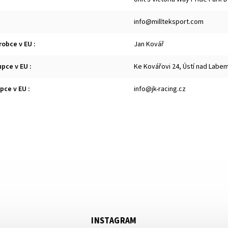
info@millteksport.com
robce v EU
:
Jan Kovář
upce v EU
:
Ke Kovářovi 24, Ústí nad Labe
upce v EU
:
info@jk-racing.cz
INSTAGRAM