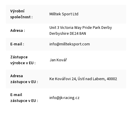
Výrobní
Milltek Sport Ltd
společnost
:
Unit 3 Victoria Way Pride Park Derby
Adresa
:
Derbyshire DE24 8AN
E-mail
:
info@millteksport.com
Zástupce
Jan Kovář
výrobce v EU
:
Adresa
Ke Kovářovi 24, Ústí nad Labem, 40002
zástupce v EU
:
E-mail
info@jk-racing.cz
zástupce v EU
: