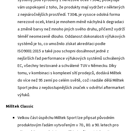
vám uspokojení z toho, že produkty mají vydržet v některých
z nejnáročnějších prostředí. T304L je vysoce odolná forma
nerezové oceli, která je mnohem méně náchylná k degradaci
a změně barvy než mnoho jiných svého druhu, přičemž vydrží
téměř neomezeně dlouho. Oddanost dokonalosti výfukových
systémů je to, co umožnilo získat akreditaci podle
ISO9001:2015 a také jsou schopni dosáhnout jedné z
nejširších řad performance výfukových systémů schválených
EC, všechny testované a schválené TUV v Německu. Díky
tomu, v kombinaci s komplexní sítí prodejců, dodává Milltek
do více než 95 zemí po celém světě, což i nadále dělá Milltek
Sport jednu z nejdostupnějších značek v odvětví aftermarket
výfuků.
Milltek Classic
Velkou část úspěchu Milltek Sport lze připsat původním
produktovým řadám vytvořeným v 70., 80. a 90. letech pro