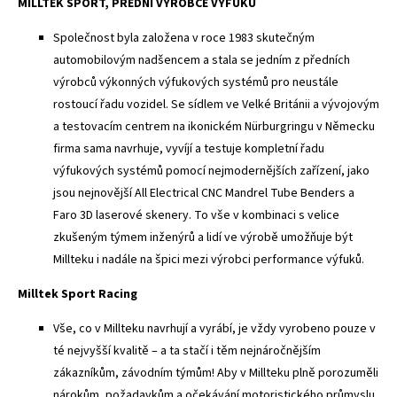
MILLTEK SPORT, PŘEDNÍ VÝROBCE VÝFUKŮ
Společnost byla založena v roce 1983 skutečným
automobilovým nadšencem a stala se jedním z předních
výrobců výkonných výfukových systémů pro neustále
rostoucí řadu vozidel. Se sídlem ve Velké Británii a vývojovým
a testovacím centrem na ikonickém Nürburgringu v Německu
firma sama navrhuje, vyvíjí a testuje kompletní řadu
výfukových systémů pomocí nejmodernějších zařízení, jako
jsou nejnovější All Electrical CNC Mandrel Tube Benders a
Faro 3D laserové skenery. To vše v kombinaci s velice
zkušeným týmem inženýrů a lidí ve výrobě umožňuje být
Millteku i nadále na špici mezi výrobci performance výfuků.
Milltek Sport Racing
Vše, co v Millteku navrhují a vyrábí, je vždy vyrobeno pouze v
té nejvyšší kvalitě – a ta stačí i těm nejnáročnějším
zákazníkům, závodním týmům! Aby v Millteku plně porozuměli
nárokům, požadavkům a očekávání motoristického průmyslu,