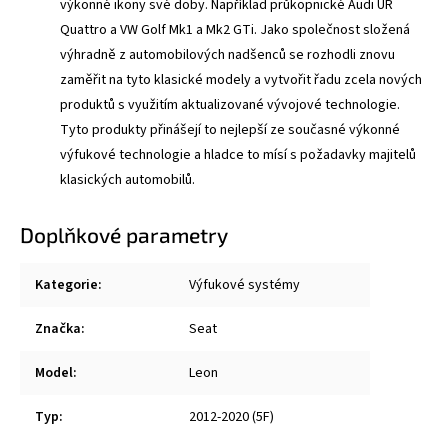
výkonné ikony své doby. Například průkopnické Audi UR
Quattro a VW Golf Mk1 a Mk2 GTi. Jako společnost složená
výhradně z automobilových nadšenců se rozhodli znovu
zaměřit na tyto klasické modely a vytvořit řadu zcela nových
produktů s využitím aktualizované vývojové technologie.
Tyto produkty přinášejí to nejlepší ze současné výkonné
výfukové technologie a hladce to mísí s požadavky majitelů
klasických automobilů.
Doplňkové parametry
Kategorie
:
Výfukové systémy
Značka
:
Seat
Model
:
Leon
Typ
:
2012-2020 (5F)