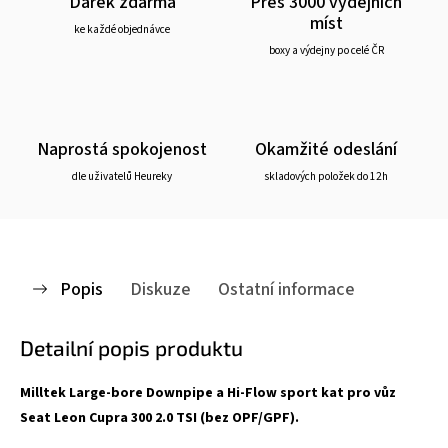
Dárek zdarma
Přes 3000 výdejních
míst
ke každé objednávce
boxy a výdejny po celé ČR
Naprostá spokojenost
Okamžité odeslání
dle uživatelů Heureky
skladových položek do 12h
Popis
Diskuze
Ostatní informace
Detailní popis produktu
Milltek Large-bore Downpipe a Hi-Flow sport kat pro vůz
Seat Leon Cupra 300 2.0 TSI (bez OPF/GPF).