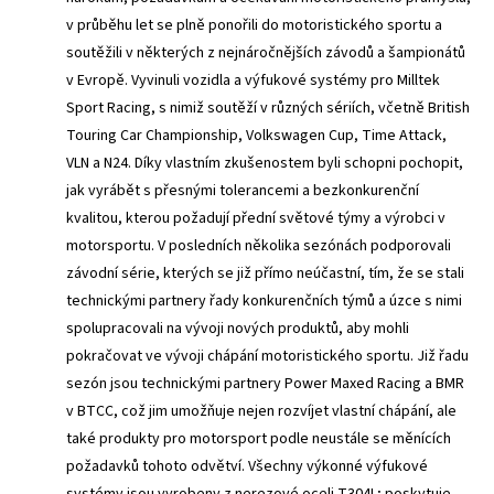
v průběhu let se plně ponořili do motoristického sportu a
soutěžili v některých z nejnáročnějších závodů a šampionátů
v Evropě. Vyvinuli vozidla a výfukové systémy pro Milltek
Sport Racing, s nimiž soutěží v různých sériích, včetně British
Touring Car Championship, Volkswagen Cup, Time Attack,
VLN a N24. Díky vlastním zkušenostem byli schopni pochopit,
jak vyrábět s přesnými tolerancemi a bezkonkurenční
kvalitou, kterou požadují přední světové týmy a výrobci v
motorsportu. V posledních několika sezónách podporovali
závodní série, kterých se již přímo neúčastní, tím, že se stali
technickými partnery řady konkurenčních týmů a úzce s nimi
spolupracovali na vývoji nových produktů, aby mohli
pokračovat ve vývoji chápání motoristického sportu. Již řadu
sezón jsou technickými partnery Power Maxed Racing a BMR
v BTCC, což jim umožňuje nejen rozvíjet vlastní chápání, ale
také produkty pro motorsport podle neustále se měnících
požadavků tohoto odvětví. Všechny výkonné výfukové
systémy jsou vyrobeny z nerezové oceli T304L; poskytuje