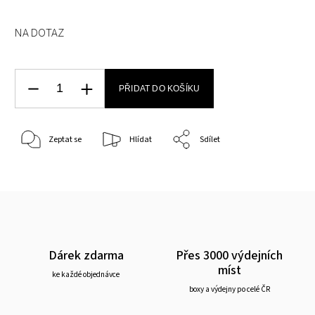
NA DOTAZ
PŘIDAT DO KOŠÍKU
Zeptat se
Hlídat
Sdílet
Dárek zdarma
Přes 3000 výdejních
míst
ke každé objednávce
boxy a výdejny po celé ČR