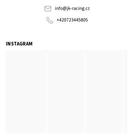
info
@
jk-racing.cz
+420723445805
INSTAGRAM