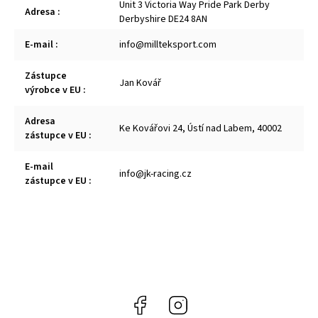
Unit 3 Victoria Way Pride Park Derby
Adresa
:
Derbyshire DE24 8AN
E-mail
:
info@millteksport.com
Zástupce
Jan Kovář
výrobce v EU
:
Adresa
Ke Kovářovi 24, Ústí nad Labem, 40002
zástupce v EU
:
E-mail
info@jk-racing.cz
zástupce v EU
:
Facebook
Instagram