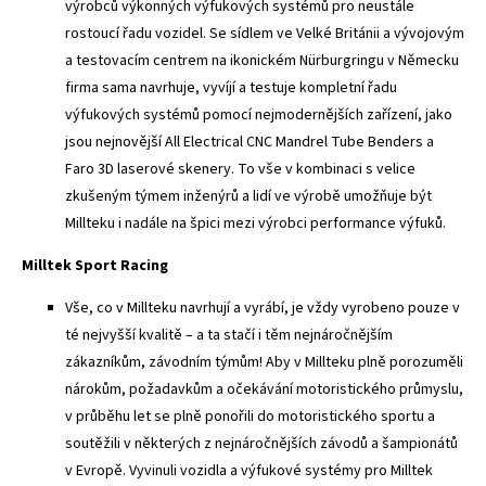
výrobců výkonných výfukových systémů pro neustále
rostoucí řadu vozidel. Se sídlem ve Velké Británii a vývojovým
a testovacím centrem na ikonickém Nürburgringu v Německu
firma sama navrhuje, vyvíjí a testuje kompletní řadu
výfukových systémů pomocí nejmodernějších zařízení, jako
jsou nejnovější All Electrical CNC Mandrel Tube Benders a
Faro 3D laserové skenery. To vše v kombinaci s velice
zkušeným týmem inženýrů a lidí ve výrobě umožňuje být
Millteku i nadále na špici mezi výrobci performance výfuků.
Milltek Sport Racing
Vše, co v Millteku navrhují a vyrábí, je vždy vyrobeno pouze v
té nejvyšší kvalitě – a ta stačí i těm nejnáročnějším
zákazníkům, závodním týmům! Aby v Millteku plně porozuměli
nárokům, požadavkům a očekávání motoristického průmyslu,
v průběhu let se plně ponořili do motoristického sportu a
soutěžili v některých z nejnáročnějších závodů a šampionátů
v Evropě. Vyvinuli vozidla a výfukové systémy pro Milltek