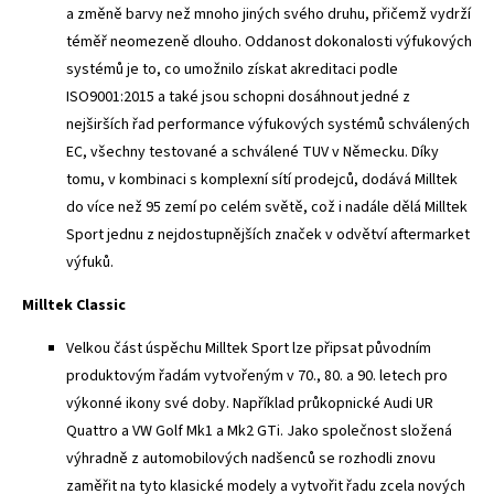
a změně barvy než mnoho jiných svého druhu, přičemž vydrží
téměř neomezeně dlouho. Oddanost dokonalosti výfukových
systémů je to, co umožnilo získat akreditaci podle
ISO9001:2015 a také jsou schopni dosáhnout jedné z
nejširších řad performance výfukových systémů schválených
EC, všechny testované a schválené TUV v Německu. Díky
tomu, v kombinaci s komplexní sítí prodejců, dodává Milltek
do více než 95 zemí po celém světě, což i nadále dělá Milltek
Sport jednu z nejdostupnějších značek v odvětví aftermarket
výfuků.
Milltek Classic
Velkou část úspěchu Milltek Sport lze připsat původním
produktovým řadám vytvořeným v 70., 80. a 90. letech pro
výkonné ikony své doby. Například průkopnické Audi UR
Quattro a VW Golf Mk1 a Mk2 GTi. Jako společnost složená
výhradně z automobilových nadšenců se rozhodli znovu
zaměřit na tyto klasické modely a vytvořit řadu zcela nových