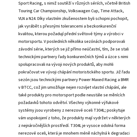
Sport Racing, s nimiž soutěží v různých sériích, včetně British
Touring Car Championship, Volkswagen Cup, Time Attack,
VLN a N24. Díky vlastním zkušenostem byli schopni pochopit,
jak vyrábět s přesnými tolerancemi a bezkonkurenční
kvalitou, kterou požadují přední světové týmy a výrobci v
motorsportu. V posledních několika sezónách podporovali
závodní série, kterých se již přímo neúčastní, tím, že se stali
technickými partnery řady konkurenčních týmů a úzce s nimi
spolupracovali na vývoji nových produktů, aby mohli
pokračovat ve vývoji chápání motoristického sportu. Již řadu
sezón jsou technickými partnery Power Maxed Racing a BMR
v BTCC, což jim umožňuje nejen rozvíjet vlastní chápání, ale
také produkty pro motorsport podle neustále se měnících
požadavků tohoto odvětví. Všechny výkonné výfukové
systémy jsou vyrobeny z nerezové oceli T304L; poskytuje
vám uspokojení z toho, že produkty mají vydržet v některých
z nejnáročnějších prostředí. T304L je vysoce odolná forma
nerezové oceli, která je mnohem méně náchylná k degradaci