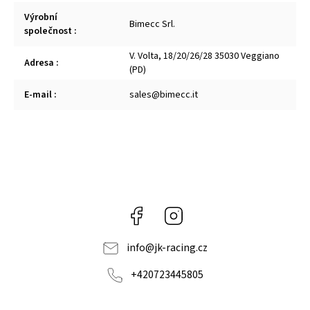
Výrobní
Bimecc Srl.
společnost
:
V. Volta, 18/20/26/28 35030 Veggiano
Adresa
:
(PD)
E-mail
:
sales@bimecc.it
Facebook
Instagram
info
@
jk-racing.cz
+420723445805