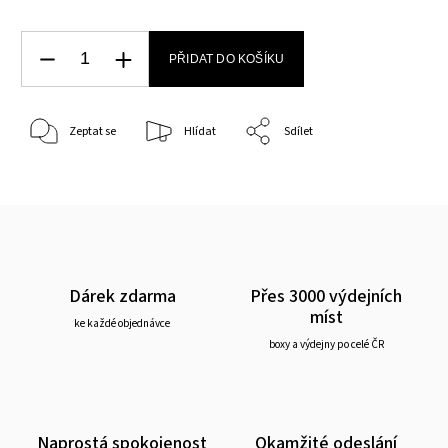
PŘIDAT DO KOŠÍKU
Zeptat se
Hlídat
Sdílet
Dárek zdarma
Přes 3000 výdejních
míst
ke každé objednávce
boxy a výdejny po celé ČR
Naprostá spokojenost
Okamžité odeslání