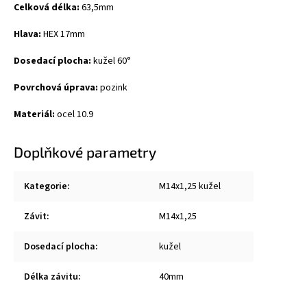
Celková délka:
63,5mm
Hlava:
HEX 17mm
Dosedací plocha:
kužel 60
°
Povrchová úprava:
pozink
Materiál:
ocel 10.9
Doplňkové parametry
Kategorie
:
M14x1,25 kužel
Závit
:
M14x1,25
Dosedací plocha
:
kužel
Délka závitu
:
40mm