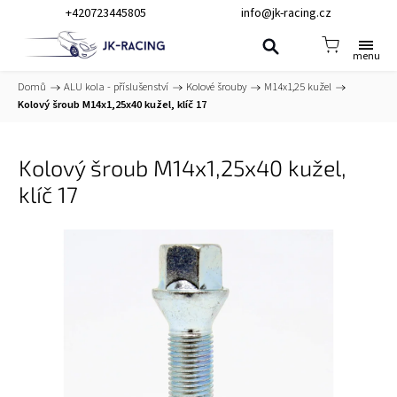
+420723445805
info@jk-racing.cz
Domů
/
ALU kola - příslušenství
/
Kolové šrouby
/
M14x1,25 kužel
/
Kolový šroub M14x1,25x40 kužel, klíč 17
Kolový šroub M14x1,25x40 kužel,
klíč 17