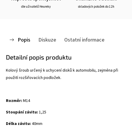
dle uživatelů Heureky
skladových položek do 12h
Popis
Diskuze
Ostatní informace
Detailní popis produktu
Kolový šroub určený k uchycení disků k automobilu, zejména při
použití rozšiřovacích podložek.
Rozměr:
M14
Stoupání závitu:
1,25
Délka závitu:
40mm