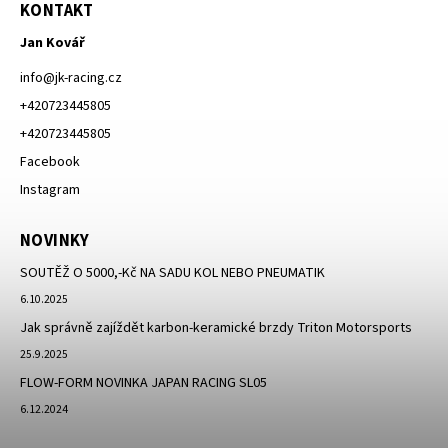
KONTAKT
Jan Kovář
info
@
jk-racing.cz
+420723445805
+420723445805
Facebook
Instagram
NOVINKY
SOUTĚŽ O 5000,-Kč NA SADU KOL NEBO PNEUMATIK
6.10.2025
Jak správně zajíždět karbon-keramické brzdy Triton Motorsports
25.9.2025
FLOW-FORM NOVINKA JAPAN RACING SL05
6.12.2024