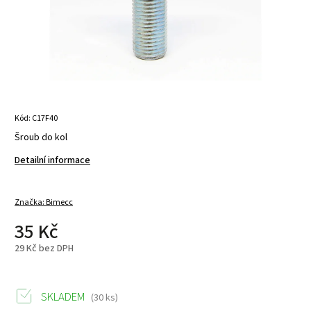
Kód:
C17F40
Šroub do kol
Detailní informace
Značka:
Bimecc
35 Kč
29 Kč bez DPH
SKLADEM
(30 ks)