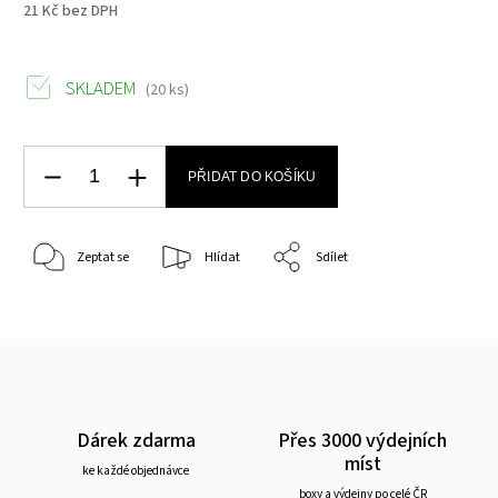
21 Kč bez DPH
SKLADEM
(20 ks)
PŘIDAT DO KOŠÍKU
Zeptat se
Hlídat
Sdílet
Dárek zdarma
Přes 3000 výdejních
míst
ke každé objednávce
boxy a výdejny po celé ČR