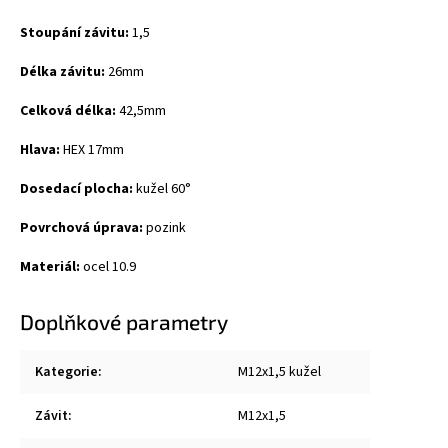
Stoupání závitu:
1,5
Délka závitu:
26mm
Celková délka:
42,5mm
Hlava:
HEX 17mm
Dosedací plocha:
kužel 60
°
Povrchová úprava:
pozink
Materiál:
ocel 10.9
Doplňkové parametry
Kategorie
:
M12x1,5 kužel
Závit
:
M12x1,5