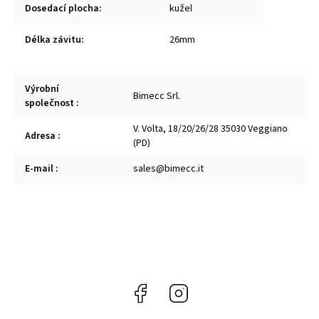
Dosedací plocha
:
kužel
Délka závitu
:
26mm
Výrobní
Bimecc Srl.
společnost
:
V. Volta, 18/20/26/28 35030 Veggiano
Adresa
:
(PD)
E-mail
:
sales@bimecc.it
Facebook
Instagram