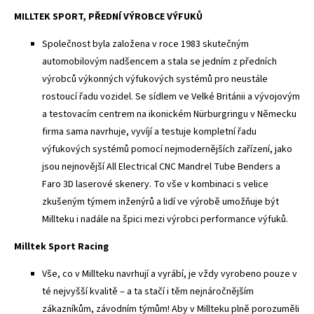
MILLTEK SPORT, PŘEDNÍ VÝROBCE VÝFUKŮ
Společnost byla založena v roce 1983 skutečným
automobilovým nadšencem a stala se jedním z předních
výrobců výkonných výfukových systémů pro neustále
rostoucí řadu vozidel. Se sídlem ve Velké Británii a vývojovým
a testovacím centrem na ikonickém Nürburgringu v Německu
firma sama navrhuje, vyvíjí a testuje kompletní řadu
výfukových systémů pomocí nejmodernějších zařízení, jako
jsou nejnovější All Electrical CNC Mandrel Tube Benders a
Faro 3D laserové skenery. To vše v kombinaci s velice
zkušeným týmem inženýrů a lidí ve výrobě umožňuje být
Millteku i nadále na špici mezi výrobci performance výfuků.
Milltek Sport Racing
Vše, co v Millteku navrhují a vyrábí, je vždy vyrobeno pouze v
té nejvyšší kvalitě – a ta stačí i těm nejnáročnějším
zákazníkům, závodním týmům! Aby v Millteku plně porozuměli