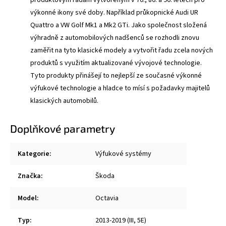
výkonné ikony své doby. Například průkopnické Audi UR
Quattro a VW Golf Mk1 a Mk2 GTi. Jako společnost složená
výhradně z automobilových nadšenců se rozhodli znovu
zaměřit na tyto klasické modely a vytvořit řadu zcela nových
produktů s využitím aktualizované vývojové technologie.
Tyto produkty přinášejí to nejlepší ze současné výkonné
výfukové technologie a hladce to mísí s požadavky majitelů
klasických automobilů.
Doplňkové parametry
Kategorie
:
Výfukové systémy
Značka
:
Škoda
Model
:
Octavia
Typ
:
2013-2019 (III, 5E)