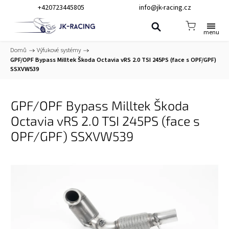
+420723445805
info@jk-racing.cz
Domů
/
Výfukové systémy
/
GPF/OPF Bypass Milltek Škoda Octavia vRS 2.0 TSI 245PS (face s OPF/GPF)
SSXVW539
GPF/OPF Bypass Milltek Škoda
Octavia vRS 2.0 TSI 245PS (face s
OPF/GPF) SSXVW539