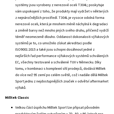
systémy jsou vyrobeny z nerezové oceli T304L; poskytuje
vám uspokojení z toho, že produkty mají vydržet v některých
z nejnáročnějších prostředí. T304L je vysoce odolná forma
nerezové oceli, která je mnohem méně náchylná k degradaci
a změně barvy než mnoho jiných svého druhu, přičemž vydrží
téměř neomezeně dlouho. Oddanost dokonalosti výfukových
systémů je to, co umožnilo získat akreditaci podle
ISO9001:2015 a také jsou schopni dosáhnout jedné z
nejširších řad performance výfukových systémů schválených
EC, všechny testované a schválené TUV v Německu. Díky
tomu, v kombinaci s komplexní sítí prodejců, dodává Milltek
do více než 95 zemí po celém světě, což i nadále dělá Milltek
Sport jednu z nejdostupnějších značek v odvětví aftermarket
výfuků.
Milltek Classic
Velkou část úspěchu Milltek Sport lze připsat původním
produktovým řadám vytvořeným v 70., 80. a 90. letech pro