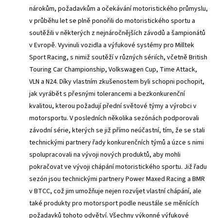
nárokům, požadavkům a očekávání motoristického průmyslu,
v průběhu let se plně ponořili do motoristického sportu a
soutěžili v některých z nejnáročnějších závodů a šampionátů
v Evropě. Vyvinuli vozidla a výfukové systémy pro Milltek
Sport Racing, s nimiž soutěží v různých sériích, včetně British
Touring Car Championship, Volkswagen Cup, Time Attack,
VLN a N24. Díky vlastním zkušenostem byli schopni pochopit,
jak vyrábět s přesnými tolerancemi a bezkonkurenční
kvalitou, kterou požadují přední světové týmy a výrobci v
motorsportu. V posledních několika sezónách podporovali
závodní série, kterých se již přímo neúčastní, tím, že se stali
technickými partnery řady konkurenčních týmů a úzce s nimi
spolupracovali na vývoji nových produktů, aby mohli
pokračovat ve vývoji chápání motoristického sportu. Již řadu
sezón jsou technickými partnery Power Maxed Racing a BMR
v BTCC, což jim umožňuje nejen rozvíjet vlastní chápání, ale
také produkty pro motorsport podle neustále se měnících
požadavků tohoto odvětví. Všechny výkonné výfukové