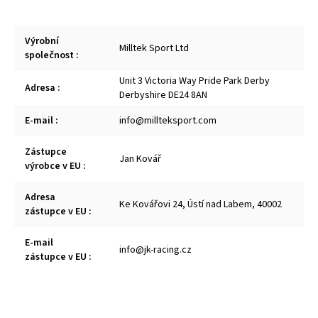
Výrobní
Milltek Sport Ltd
společnost
:
Unit 3 Victoria Way Pride Park Derby
Adresa
:
Derbyshire DE24 8AN
E-mail
:
info@millteksport.com
Zástupce
Jan Kovář
výrobce v EU
:
Adresa
Ke Kovářovi 24, Ústí nad Labem, 40002
zástupce v EU
:
E-mail
info@jk-racing.cz
zástupce v EU
: