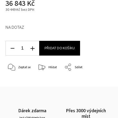
36 843 Kč
30 449 Kč bez DPH
NA DOTAZ
PŘIDAT DO KOŠÍKU
Zeptat se
Hlídat
Sdílet
Dárek zdarma
Přes 3000 výdejních
míst
ke každé objednávce