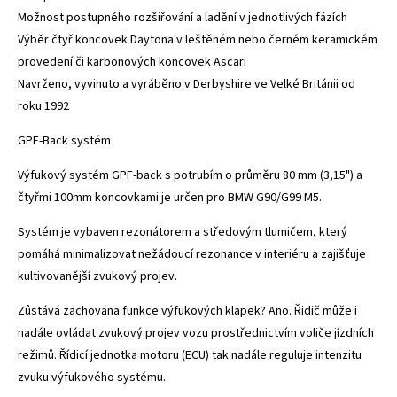
Možnost postupného rozšiřování a ladění v jednotlivých fázích
Výběr čtyř koncovek Daytona v leštěném nebo černém keramickém
provedení či karbonových koncovek Ascari
Navrženo, vyvinuto a vyráběno v Derbyshire ve Velké Británii od
roku 1992
GPF-Back systém
Výfukový systém GPF-back s potrubím o průměru 80 mm (3,15") a
čtyřmi 100mm koncovkami je určen pro BMW G90/G99 M5.
Systém je vybaven rezonátorem a středovým tlumičem, který
pomáhá minimalizovat nežádoucí rezonance v interiéru a zajišťuje
kultivovanější zvukový projev.
Zůstává zachována funkce výfukových klapek? Ano. Řidič může i
nadále ovládat zvukový projev vozu prostřednictvím voliče jízdních
režimů. Řídicí jednotka motoru (ECU) tak nadále reguluje intenzitu
zvuku výfukového systému.