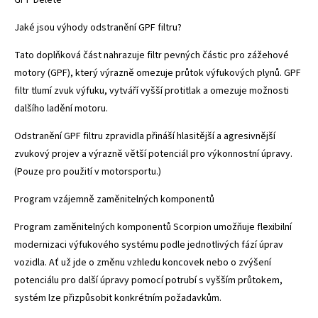
Jaké jsou výhody odstranění GPF filtru?
Tato doplňková část nahrazuje filtr pevných částic pro zážehové
motory (GPF), který výrazně omezuje průtok výfukových plynů. GPF
filtr tlumí zvuk výfuku, vytváří vyšší protitlak a omezuje možnosti
dalšího ladění motoru.
Odstranění GPF filtru zpravidla přináší hlasitější a agresivnější
zvukový projev a výrazně větší potenciál pro výkonnostní úpravy.
(Pouze pro použití v motorsportu.)
Program vzájemně zaměnitelných komponentů
Program zaměnitelných komponentů Scorpion umožňuje flexibilní
modernizaci výfukového systému podle jednotlivých fází úprav
vozidla. Ať už jde o změnu vzhledu koncovek nebo o zvýšení
potenciálu pro další úpravy pomocí potrubí s vyšším průtokem,
systém lze přizpůsobit konkrétním požadavkům.