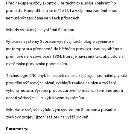
Před nákupem vždy zkontrolujte technické údaje konkrétního
produktu. Kompatibilita se může lišit a vzájemná zaměnitelnost
nemusí být zaručena ve všech případech.
Výhody výfukových systémů Scorpion
Výfukové systémy Scorpion využívají technologie vyvinuté v
motorsportu a přenesené do běžného provozu. Jsou vyráběny z
prémiové nerezové oceli T304, která je navržena tak, aby odolala i
extrémním provozním podmínkám.
Technologie CNC ohýbání trubek na trnu zajišťuje maximálně plynulé
proudění výfukových plynů, rychlejší reakce na plyn a zvýšení
výkonu motoru. Výrobní proces zároveň přináší snížení hmotnosti
oproti sériovým OEM výfukovým systémům.
Vylepšete svůj vůz výfukovým systémem Scorpion a posuňte
zvukový projev i jízdní zážitek na vyšší úroveň.
Parametry: