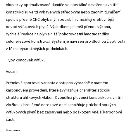
Akusticky optimalizované tlumiče se speciálně navrženou vnitřní
konstrukcí (u verzí vybavených středovým nebo zadním tlumičem)
spolu s přesně CNC ohýbaným potrubím umožňují efektivnější
odvod výfukových plynů. Výsledkem je lepší přenos výkonu,
rychlejší reakce na plyn a nižší pohotovostní hmotnost díky
celonerezové konstrukci. Systém je navržen pro dlouhou životnost i
v těch nejnáročnějších podmínkách.
Typy koncovek výfuku
Ascari
Prémiová sportovní varianta dostupná výhradně v matném
karbonovém provedení, které zvýrazňuje charakteristickou
strukturu uhlíkových vláken. Dvoudílná plovoucí konstrukce s vnitřní
vložkou z broušené nerezové oceli umožňuje průchod horkých
výfukových plynů bez zabarvení nebo poškození vnější karbonové
části.
Daytona