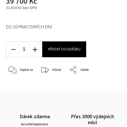
39 700 Kč
32 810 Kč bez DPH
DO 10 PRACOVNÍCH DNÍ
PŘIDAT DO KOŠÍKU
Zeptat se
Hlídat
Sdílet
Dárek zdarma
Přes 3000 výdejních
míst
ke každé objednávce