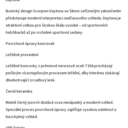
Ikonický design Scorpion Daytona se šikmo seříznutým zakončením
představuje moderní interpretaci nadčasového vzhledu. Daytona je
atraktivní volbou pro širokou škálu vozidel – od sportovních
hatchbacků až po vrcholné sportovní sedany.
Povrchové úpravy koncovek
Leštěné provedení
Leštěné koncovky z prémiové nerezové oceli T304 procházejí
pečlivým vícestupňovým procesem leštění, díky kterému získávají
dlouhotrvající zrcadlový lesk.
Černá keramika
Matně černý povrch dodává vozu nenápadný a moderní vzhled.
Speciální proces povrchové úpravy zajišťuje vysokou odolnost a
bezchybný vzhled.
GPF Delete