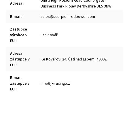
Unit 3 High Holborn Road Codnorgate
Adresa
:
Business Park Ripley Derbyshire DE5 3NW
E-mail
:
sales@scorpion-redpower.com
Zástupce
výrobce v
Jan Kovář
EU
:
Adresa
zástupce v
Ke Kovářovi 24, Ústí nad Labem, 40002
EU
:
E-mail
zástupce v
info@jk-racing.cz
EU
: