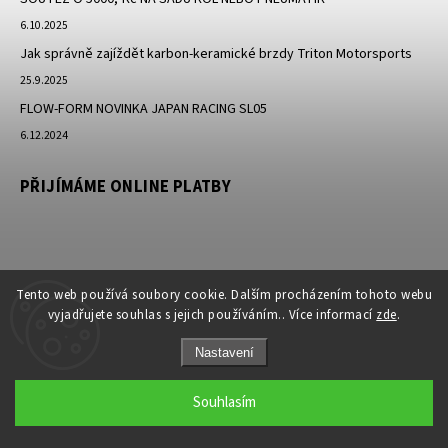
6.10.2025
Jak správně zajíždět karbon-keramické brzdy Triton Motorsports
25.9.2025
FLOW-FORM NOVINKA JAPAN RACING SL05
6.12.2024
PŘIJÍMÁME ONLINE PLATBY
Tento web používá soubory cookie. Dalším procházením tohoto webu
vyjadřujete souhlas s jejich používáním.. Více informací
zde
.
Nastavení
Copyright 2026
JK-Racing.cz
. Všechna práva vyhrazena.
Souhlasím
Grafický návrh vytvořil a nakódoval
Shoptak.cz