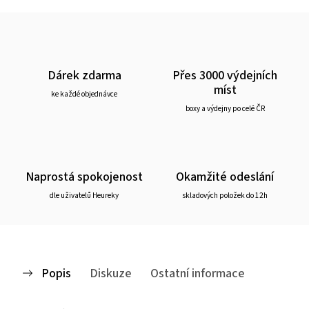
Dárek zdarma
Přes 3000 výdejních
míst
ke každé objednávce
boxy a výdejny po celé ČR
Naprostá spokojenost
Okamžité odeslání
dle uživatelů Heureky
skladových položek do 12h
Popis
Diskuze
Ostatní informace