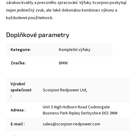
zárukou kvality a precizního zpracování. Výfuky Scorpion poskytují
nejen jedinečný zvuk, ale také dokonalou kombinaci výkonu a
každodenní použitelnosti.
Doplňkové parametry
Kategorie
:
Kompletní výfuky
Značka
:
BMW
Výrobní
společnost
Scorpion Redpower Ltd,
:
Unit 3 High Holborn Road Codnorgate
Adresa
:
Business Park Ripley Derbyshire DE5 3NW
E-mail
:
sales@scorpion-redpower.com