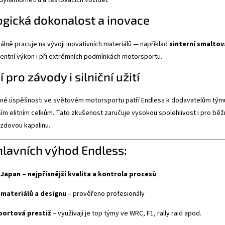
gická dokonalost a inovace
álně pracuje na vývoji inovativních materiálů — například
sinterní smaltov
stentní výkon i při extrémních podmínkách motorsportu.
 pro závody i silniční užití
lné úspěšnosti ve světovém motorsportu patří Endless k dodavatelům týmu
ím elitním celkům. Tato zkušenost zaručuje vysokou spolehlivost i pro běžn
zdovou kapalinu.
hlavních výhod Endless:
Japan – nejpřísnější kvalita a kontrola procesů
 materiálů a designu
– prověřeno profesionály
ortová prestiž
– využívají je top týmy ve WRC, F1, rally raid apod.