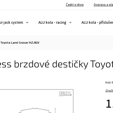
Český e-shop
Doprava a pl
ir jack system
ALU kola - racing
ALU kola - přísluše
 Toyota Land Cruiser HZJ81V
ss brzdové destičky Toyo
Kód:
Znač
1