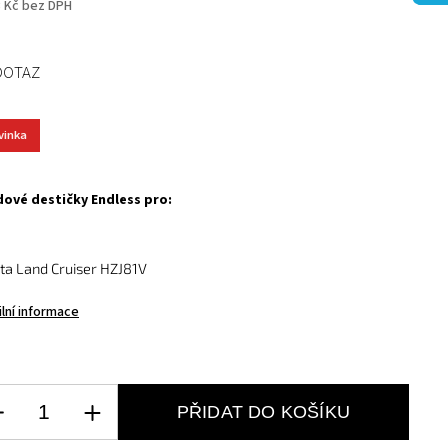
3 Kč bez DPH
DOTAZ
vinka
ové destičky Endless pro:
ta Land Cruiser HZJ81V
ilní informace
PŘIDAT DO KOŠÍKU