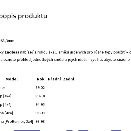
 popis produktu
3x68,3mm
čky
Endless
nabízejí širokou škálu směsí určených pro různé typy použití –
aleznete přehled jednotlivých směsí a jejich ideální využití, abyste snadno v
Model
Rok
Přední
Zadní
ner
89-02
p [4x4]
89–91
p [4x4]
94-95
a [4x4]
95-98
a [PreRunner, 2x4]
98-98