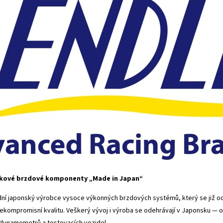
ičkové brzdové komponenty „Made in Japan“
dní japonský výrobce vysoce výkonných brzdových systémů, který se již od 
ekompromisní kvalitu. Veškerý vývoj i výroba se odehrávají v Japonsku — od
 dynamometrů a testovacích vozidel.