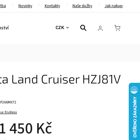
atba
Novinky
Kontakty
Naše služby
Jak nakupovat
nství
Bezpečnostní pásy
Bezpečnostní rámy
Brzd
CZK
ta Land Cruiser HZJ81V
EP266MX72
ka:
Endless
1 450 Kč