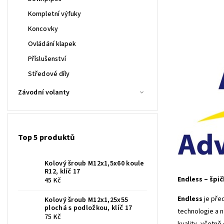
Kompletní výfuky
Koncovky
Ovládání klapek
Příslušenství
Středové díly
Závodní volanty
Top 5 produktů
Kolový šroub M12x1,5x60 koule
R12, klíč 17
Endless – šp
45 Kč
Endless
je pře
Kolový šroub M12x1,25x55
plochá s podložkou, klíč 17
technologie a n
75 Kč
kvality, včetně