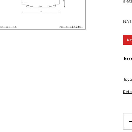
9 46
NA 
No
brzd
Toyo
Deta