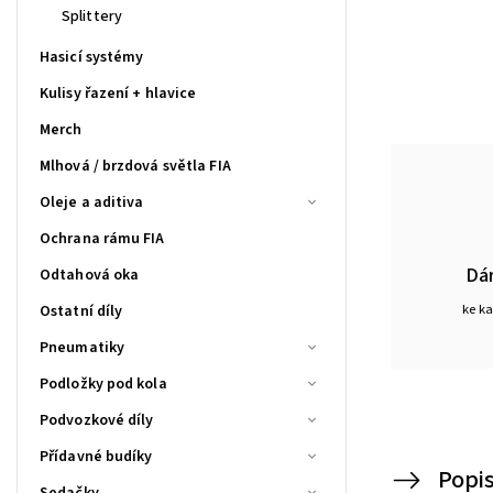
Splittery
Hasicí systémy
Kulisy řazení + hlavice
Merch
Mlhová / brzdová světla FIA
Oleje a aditiva
Ochrana rámu FIA
Dá
Odtahová oka
ke k
Ostatní díly
Pneumatiky
Podložky pod kola
Podvozkové díly
Přídavné budíky
Popi
Sedačky