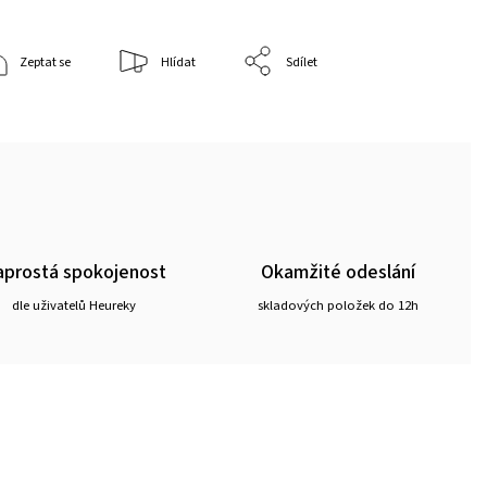
Zeptat se
Hlídat
Sdílet
prostá spokojenost
Okamžité odeslání
dle uživatelů Heureky
skladových položek do 12h