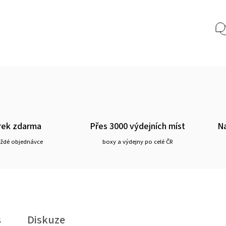
rek zdarma
Přes 3000 výdejních míst
Na
aždé objednávce
boxy a výdejny po celé ČR
s
Diskuze