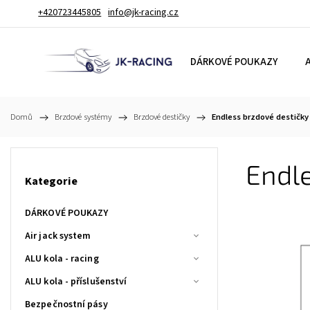
+420723445805
info@jk-racing.cz
DÁRKOVÉ POUKAZY
A
Domů
/
Brzdové systémy
/
Brzdové destičky
/
Endless brzdové destičky
Endle
Kategorie
DÁRKOVÉ POUKAZY
Air jack system
ALU kola - racing
ALU kola - příslušenství
Bezpečnostní pásy