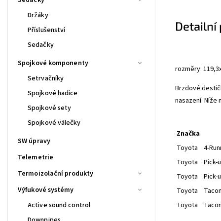
Držáky
Detailní
Příslušenství
Sedačky
Spojkové komponenty
rozměry: 119,
Setrvačníky
Brzdové desti
Spojkové hadice
nasazení. Níže n
Spojkové sety
Spojkové válečky
Značka
SW úpravy
Toyota
4-Run
Telemetrie
Toyota
Pick-u
Termoizolační produkty
Toyota
Pick-u
Výfukové systémy
Toyota
Tacom
Active sound control
Toyota
Tacom
Downpipes