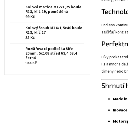
Kolová matice M12x1,25 koule
Technolo
R13, klíč 19, poměděná
99 Kč
Endless kontinu
Kolový šroub M14x1,5x40 koule
zajišťují konzi
R13, klíč 17
35 Kč
Perfektní
Rozšiřovací podložka šíře
20mm, 5x108 střed 63,4 63,4
Díky prokazate
černá
944 Kč
F1 a mnoha dalš
třmeny nebo br
Shrnutí 
Made in 
Inovace
Motorsp