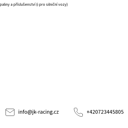
iny a příslušenství (i pro silniční vozy)
info
@
jk-racing.cz
+420723445805