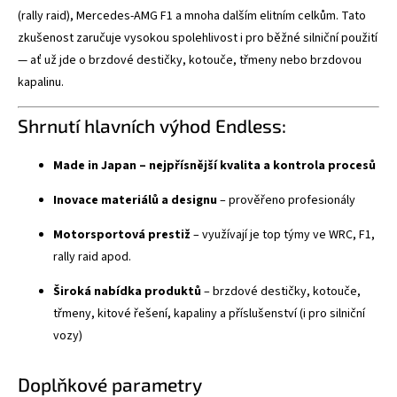
(rally raid), Mercedes-AMG F1 a mnoha dalším elitním celkům. Tato
zkušenost zaručuje vysokou spolehlivost i pro běžné silniční použití
— ať už jde o brzdové destičky, kotouče, třmeny nebo brzdovou
kapalinu.
Shrnutí hlavních výhod Endless:
Made in Japan – nejpřísnější kvalita a kontrola procesů
Inovace materiálů a designu
– prověřeno profesionály
Motorsportová prestiž
– využívají je top týmy ve WRC, F1,
rally raid apod.
Široká nabídka produktů
– brzdové destičky, kotouče,
třmeny, kitové řešení, kapaliny a příslušenství (i pro silniční
vozy)
Doplňkové parametry