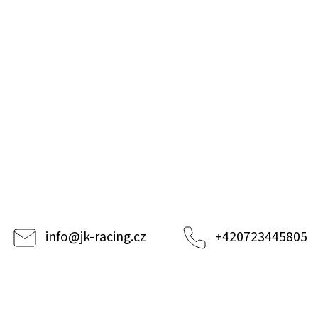
info
@
jk-racing.cz
+420723445805