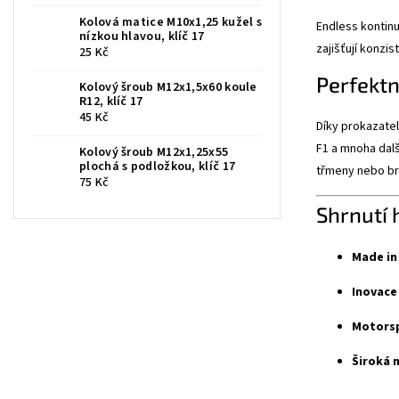
Kolová matice M10x1,25 kužel s
Endless kontinu
nízkou hlavou, klíč 17
zajišťují konzi
25 Kč
Perfektní
Kolový šroub M12x1,5x60 koule
R12, klíč 17
45 Kč
Díky prokazate
F1 a mnoha dalš
Kolový šroub M12x1,25x55
plochá s podložkou, klíč 17
třmeny nebo br
75 Kč
Shrnutí 
Made in 
Inovace
Motorsp
Široká 