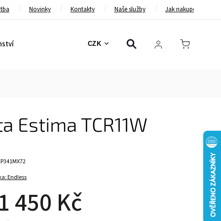
atba
Novinky
Kontakty
Naše služby
Jak nakupovat
nství
Bezpečnostní pásy
Bezpečnostní rámy
Brzd
CZK
ota Estima TCR11W
EP341MX72
ka:
Endless
1 450 Kč