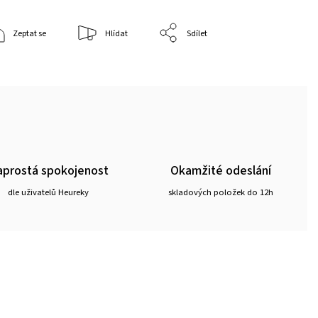
Zeptat se
Hlídat
Sdílet
prostá spokojenost
Okamžité odeslání
dle uživatelů Heureky
skladových položek do 12h