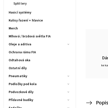
Splittery
Hasicí systémy
Kulisy řazení + hlavice
Merch
Mlhová / brzdová světla FIA
Oleje a aditiva
Ochrana rámu FIA
Dá
Odtahová oka
ke k
Ostatní díly
Pneumatiky
Podložky pod kola
Podvozkové díly
Přídavné budíky
Popi
Sedačky