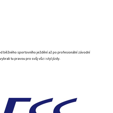
 od běžného sportovního ježdění až po profesionální závodní
ybrali tu pravou pro svůj vůz i styl jízdy.