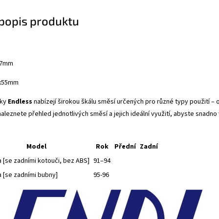
 popis produktu
57mm
5mm
čky
Endless
nabízejí širokou škálu směsí určených pro různé typy použití –
aleznete přehled jednotlivých směsí a jejich ideální využití, abyste snadno v
Model
Rok
Přední
Zadní
a [se zadními kotouči, bez ABS]
91–94
a [se zadními bubny]
95-96