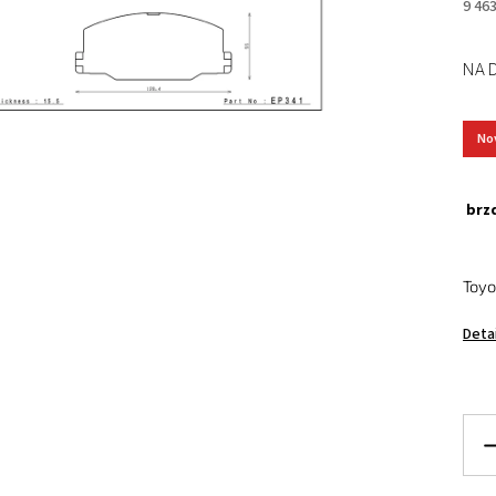
9 46
NA 
No
brzd
Toyo
Deta