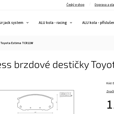
Český e-shop
Doprava a pl
ir jack system
ALU kola - racing
ALU kola - přísluše
y Toyota Estima TCR11W
ess brzdové destičky Toy
Kód:
Znač
1