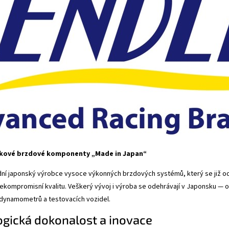
ičkové brzdové komponenty „Made in Japan“
dní japonský výrobce vysoce výkonných brzdových systémů, který se již od 
ekompromisní kvalitu. Veškerý vývoj i výroba se odehrávají v Japonsku — od
 dynamometrů a testovacích vozidel.
gická dokonalost a inovace