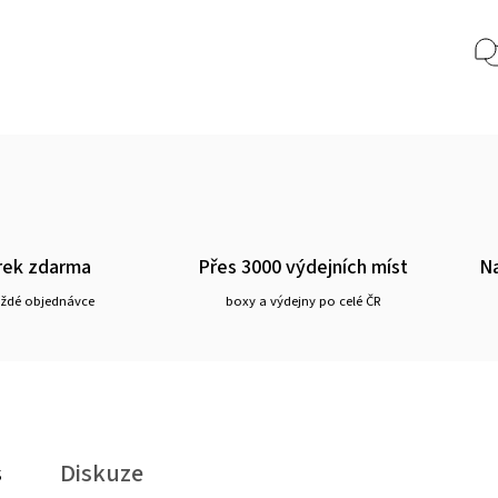
rek zdarma
Přes 3000 výdejních míst
Na
aždé objednávce
boxy a výdejny po celé ČR
s
Diskuze