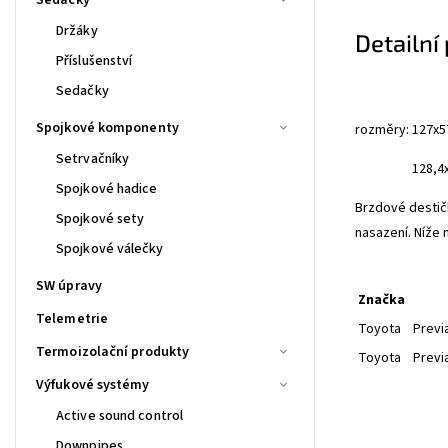
Držáky
Detailní
Příslušenství
Sedačky
Spojkové komponenty
rozměry: 127x
Setrvačníky
128,4x5
Spojkové hadice
Brzdové desti
Spojkové sety
nasazení. Níže n
Spojkové válečky
SW úpravy
Značka
Telemetrie
Toyota
Previ
Termoizolační produkty
Toyota
Previ
Výfukové systémy
Active sound control
Downpipes