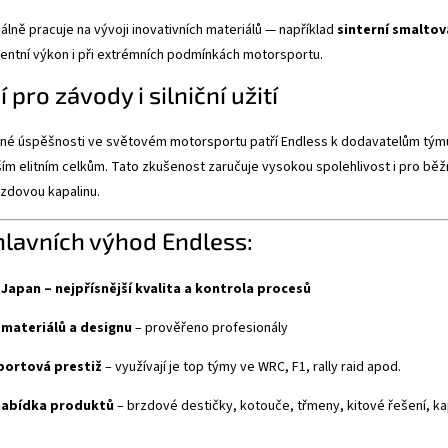
álně pracuje na vývoji inovativních materiálů — například
sinterní smaltov
stentní výkon i při extrémních podmínkách motorsportu.
 pro závody i silniční užití
lné úspěšnosti ve světovém motorsportu patří Endless k dodavatelům týmu
ím elitním celkům. Tato zkušenost zaručuje vysokou spolehlivost i pro běžn
zdovou kapalinu.
hlavních výhod Endless:
Japan – nejpřísnější kvalita a kontrola procesů
 materiálů a designu
– prověřeno profesionály
ortová prestiž
– využívají je top týmy ve WRC, F1, rally raid apod.
nabídka produktů
– brzdové destičky, kotouče, třmeny, kitové řešení, kapal