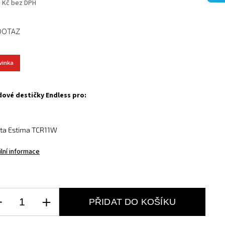
3 Kč bez DPH
DOTAZ
vinka
ové destičky Endless pro:
ta Estima TCR11W
ilní informace
PŘIDAT DO KOŠÍKU