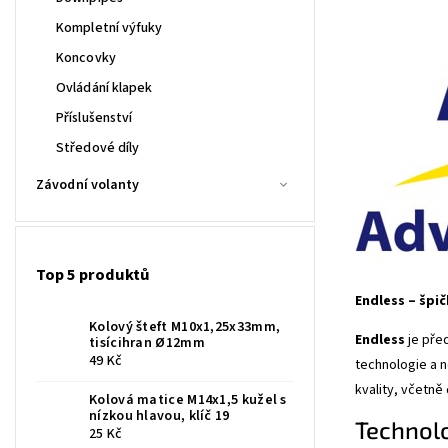
Kompletní výfuky
Koncovky
Ovládání klapek
Příslušenství
Středové díly
Závodní volanty
Top 5 produktů
Endless – šp
Kolový šteft M10x1,25x33mm,
Endless
je pře
tisícihran Ø12mm
49 Kč
technologie a n
kvality, včetně
Kolová matice M14x1,5 kužel s
nízkou hlavou, klíč 19
Technolo
25 Kč