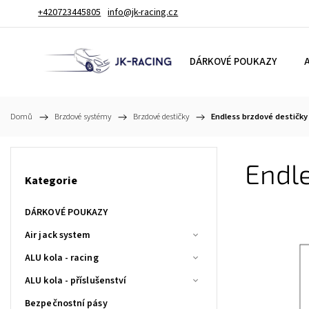
+420723445805
info@jk-racing.cz
DÁRKOVÉ POUKAZY
A
Domů
/
Brzdové systémy
/
Brzdové destičky
/
Endless brzdové destičk
Endl
Kategorie
DÁRKOVÉ POUKAZY
Air jack system
ALU kola - racing
ALU kola - příslušenství
Bezpečnostní pásy