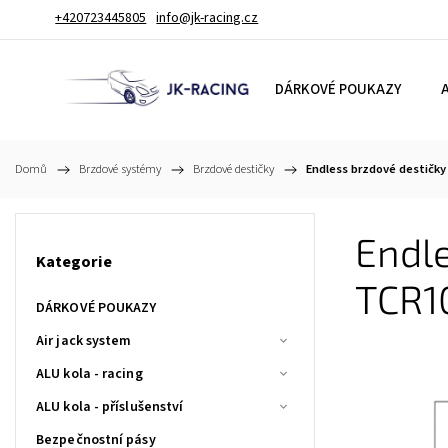
+420723445805
info@jk-racing.cz
DÁRKOVÉ POUKAZY
A
Domů
/
Brzdové systémy
/
Brzdové destičky
/
Endless brzdové destičk
Endle
Kategorie
TCR
DÁRKOVÉ POUKAZY
Air jack system
ALU kola - racing
ALU kola - příslušenství
Bezpečnostní pásy