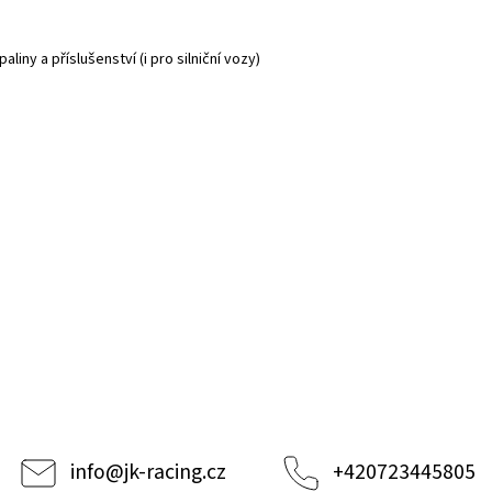
iny a příslušenství (i pro silniční vozy)
info
@
jk-racing.cz
+420723445805