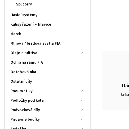
Splittery
Hasicí systémy
Kulisy řazení + hlavice
Merch
Mlhová / brzdová světla FIA
Oleje a aditiva
Ochrana rámu FIA
Odtahová oka
Ostatní díly
Dá
Pneumatiky
ke k
Podložky pod kola
Podvozkové díly
Přídavné budíky
Sedačky