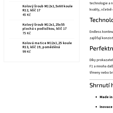
technologie a n
Kolový šroub M12x1,5x60 koule
kvality, včetně
R12, klíč 17
45 Kč
Technolo
Kolový šroub M12x1,25x55
plochá s podložkou, klíč 17
Endless kontinu
75 Kč
zajišťují konzi
Kolová matice M12x1,25 koule
Perfektní
R13, klíč 19, poměděná
99 Kč
Díky prokazate
F1 a mnoha dalš
třmeny nebo br
Shrnutí 
Made in 
Inovace