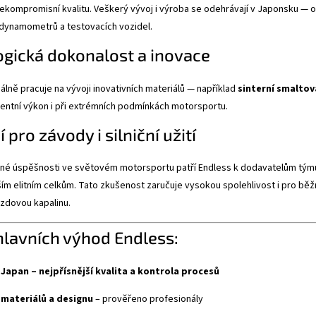
ekompromisní kvalitu. Veškerý vývoj i výroba se odehrávají v Japonsku — od
 dynamometrů a testovacích vozidel.
gická dokonalost a inovace
álně pracuje na vývoji inovativních materiálů — například
sinterní smaltov
stentní výkon i při extrémních podmínkách motorsportu.
 pro závody i silniční užití
lné úspěšnosti ve světovém motorsportu patří Endless k dodavatelům týmu
ím elitním celkům. Tato zkušenost zaručuje vysokou spolehlivost i pro běžn
zdovou kapalinu.
hlavních výhod Endless:
Japan – nejpřísnější kvalita a kontrola procesů
 materiálů a designu
– prověřeno profesionály