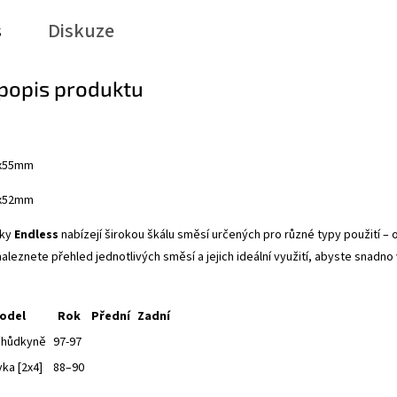
s
Diskuze
 popis produktu
8x55mm
2mm
čky
Endless
nabízejí širokou škálu směsí určených pro různé typy použití –
aleznete přehled jednotlivých směsí a jejich ideální využití, abyste snadno v
odel
Rok
Přední
Zadní
chůdkyně
97-97
ka [2x4]
88–90