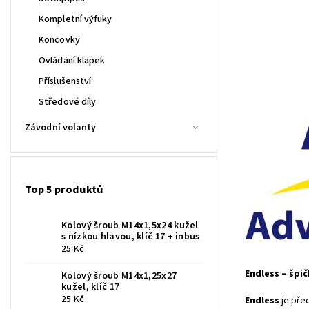
Kompletní výfuky
Koncovky
Ovládání klapek
Příslušenství
Středové díly
Závodní volanty
Top 5 produktů
Kolový šroub M14x1,5x24 kužel
s nízkou hlavou, klíč 17 + inbus
25 Kč
Endless – šp
Kolový šroub M14x1,25x27
kužel, klíč 17
25 Kč
Endless
je pře