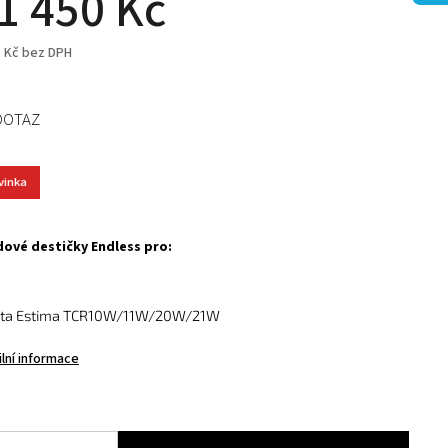
1 450 Kč
3 Kč bez DPH
DOTAZ
vinka
ové destičky Endless pro:
ota Estima TCR10W/11W/20W/21W
ilní informace