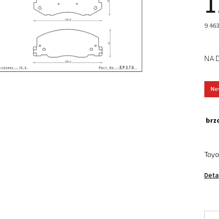
1
9 46
NA 
No
brzd
Toy
Deta