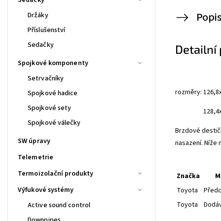
Popi
Držáky
Příslušenství
Sedačky
Detailní
Spojkové komponenty
Setrvačníky
rozměry: 126,
Spojkové hadice
Spojkové sety
128,4x5
Spojkové válečky
Brzdové desti
SW úpravy
nasazení. Níže n
Telemetrie
Termoizolační produkty
Značka
M
Výfukové systémy
Toyota
Před
Toyota
Dodáv
Active sound control
Downpipes