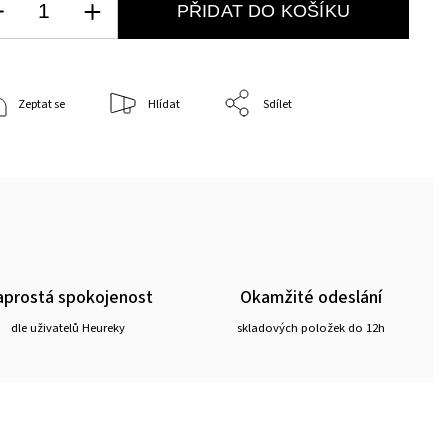
PŘIDAT DO KOŠÍKU
Zeptat se
Hlídat
Sdílet
prostá spokojenost
Okamžité odeslání
dle uživatelů Heureky
skladových položek do 12h