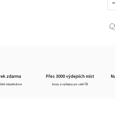
rek zdarma
Přes 3000 výdejních míst
Na
aždé objednávce
boxy a výdejny po celé ČR