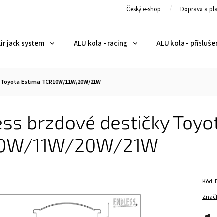
Český e-shop
Doprava a pl
ir jack system
ALU kola - racing
ALU kola - přísluše
y Toyota Estima TCR10W/11W/20W/21W
ss brzdové destičky Toyo
10W/11W/20W/21W
Kód:
Znač