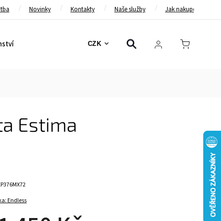
atba
Novinky
Kontakty
Naše služby
Jak nakupovat
nství
Bezpečnostní pásy
Bezpečnostní rámy
Brzd
CZK
ta Estima
EP376MX72
ka:
Endless