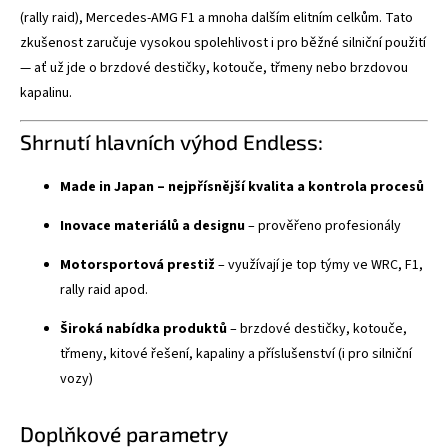
(rally raid), Mercedes-AMG F1 a mnoha dalším elitním celkům. Tato
zkušenost zaručuje vysokou spolehlivost i pro běžné silniční použití
— ať už jde o brzdové destičky, kotouče, třmeny nebo brzdovou
kapalinu.
Shrnutí hlavních výhod Endless:
Made in Japan – nejpřísnější kvalita a kontrola procesů
Inovace materiálů a designu
– prověřeno profesionály
Motorsportová prestiž
– využívají je top týmy ve WRC, F1,
rally raid apod.
Široká nabídka produktů
– brzdové destičky, kotouče,
třmeny, kitové řešení, kapaliny a příslušenství (i pro silniční
vozy)
Doplňkové parametry