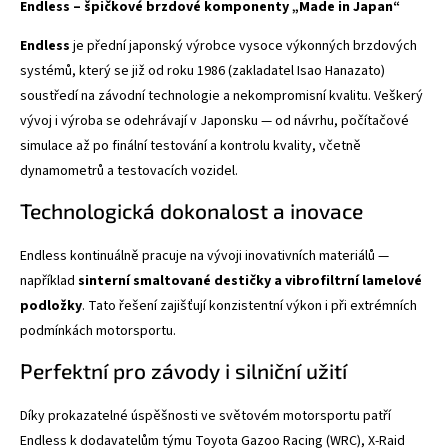
Endless – špičkové brzdové komponenty „Made in Japan“
Endless
je přední japonský výrobce vysoce výkonných brzdových
systémů, který se již od roku 1986 (zakladatel Isao Hanazato)
soustředí na závodní technologie a nekompromisní kvalitu. Veškerý
vývoj i výroba se odehrávají v Japonsku — od návrhu, počítačové
simulace až po finální testování a kontrolu kvality, včetně
dynamometrů a testovacích vozidel.
Technologická dokonalost a inovace
Endless kontinuálně pracuje na vývoji inovativních materiálů —
například
sinterní smaltované destičky a vibrofiltrní lamelové
podložky
. Tato řešení zajišťují konzistentní výkon i při extrémních
podmínkách motorsportu.
Perfektní pro závody i silniční užití
Díky prokazatelné úspěšnosti ve světovém motorsportu patří
Endless k dodavatelům týmu Toyota Gazoo Racing (WRC), X-Raid