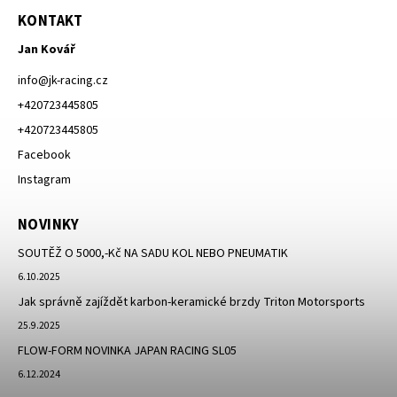
KONTAKT
Jan Kovář
info
@
jk-racing.cz
+420723445805
+420723445805
Facebook
Instagram
NOVINKY
SOUTĚŽ O 5000,-Kč NA SADU KOL NEBO PNEUMATIK
6.10.2025
Jak správně zajíždět karbon-keramické brzdy Triton Motorsports
25.9.2025
FLOW-FORM NOVINKA JAPAN RACING SL05
6.12.2024