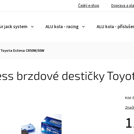
Český e-shop
Doprava a pl
ir jack system
ALU kola - racing
ALU kola - přísluše
y Toyota Estima CR50W/55W
ess brzdové destičky To
Kód:
Znač
1