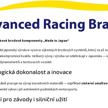
ičkové brzdové komponenty „Made in Japan“
dní japonský výrobce vysoce výkonných brzdových systémů, který se již od 
ekompromisní kvalitu. Veškerý vývoj i výroba se odehrávají v Japonsku — od
 dynamometrů a testovacích vozidel.
gická dokonalost a inovace
álně pracuje na vývoji inovativních materiálů — například
sinterní smaltov
stentní výkon i při extrémních podmínkách motorsportu.
 pro závody i silniční užití