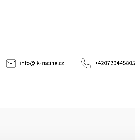
info
@
jk-racing.cz
+420723445805