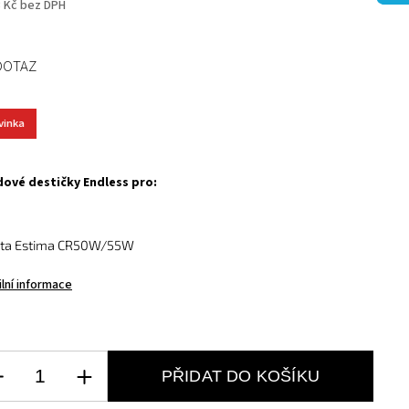
3 Kč bez DPH
DOTAZ
vinka
ové destičky Endless pro:
ota Estima CR50W/55W
ilní informace
PŘIDAT DO KOŠÍKU