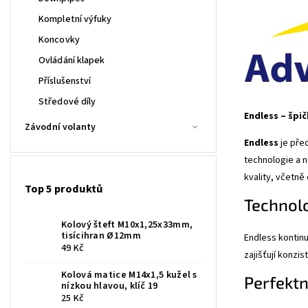
Kompletní výfuky
Koncovky
Ovládání klapek
Příslušenství
Středové díly
Endless – šp
Závodní volanty
Endless
je pře
technologie a n
kvality, včetně
Top 5 produktů
Technolo
Kolový šteft M10x1,25x33mm,
tisícihran Ø12mm
Endless kontinu
49 Kč
zajišťují konzi
Kolová matice M14x1,5 kužel s
Perfektní
nízkou hlavou, klíč 19
25 Kč