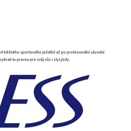
 od běžného sportovního ježdění až po profesionální závodní
ybrali tu pravou pro svůj vůz i styl jízdy.