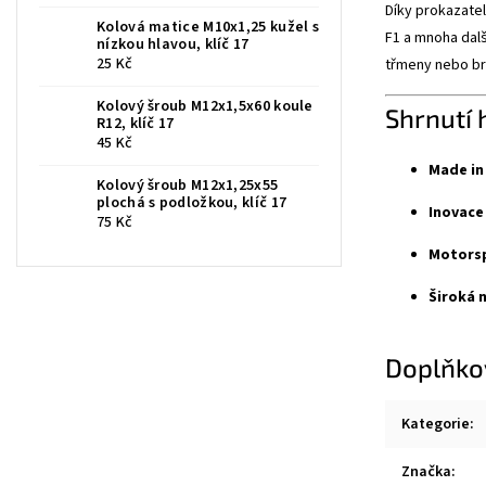
Díky prokazate
Kolová matice M10x1,25 kužel s
F1 a mnoha dalš
nízkou hlavou, klíč 17
25 Kč
třmeny nebo br
Kolový šroub M12x1,5x60 koule
Shrnutí 
R12, klíč 17
45 Kč
Made in 
Kolový šroub M12x1,25x55
plochá s podložkou, klíč 17
Inovace
75 Kč
Motorsp
Široká 
Doplňko
Kategorie
:
Značka
: