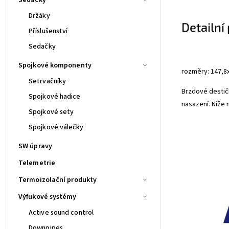
Držáky
Detailní
Příslušenství
Sedačky
Spojkové komponenty
rozměry: 147,
Setrvačníky
Brzdové desti
Spojkové hadice
nasazení. Níže n
Spojkové sety
Spojkové válečky
SW úpravy
Telemetrie
Termoizolační produkty
Výfukové systémy
Active sound control
Downpipes