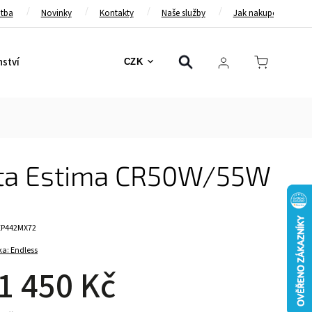
atba
Novinky
Kontakty
Naše služby
Jak nakupovat
nství
Bezpečnostní pásy
Bezpečnostní rámy
Brzd
CZK
yota Estima CR50W/55W
EP442MX72
ka:
Endless
1 450 Kč