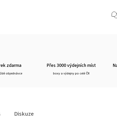
rek zdarma
Přes 3000 výdejních míst
Na
aždé objednávce
boxy a výdejny po celé ČR
s
Diskuze