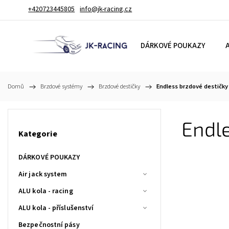
+420723445805
info@jk-racing.cz
DÁRKOVÉ POUKAZY
A
Domů
/
Brzdové systémy
/
Brzdové destičky
/
Endless brzdové destičk
Endl
Kategorie
DÁRKOVÉ POUKAZY
Air jack system
ALU kola - racing
ALU kola - příslušenství
Bezpečnostní pásy