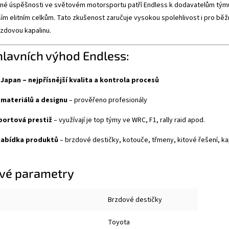
lné úspěšnosti ve světovém motorsportu patří Endless k dodavatelům týmu
ím elitním celkům. Tato zkušenost zaručuje vysokou spolehlivost i pro běžn
zdovou kapalinu.
hlavních výhod Endless:
Japan – nejpřísnější kvalita a kontrola procesů
 materiálů a designu
– prověřeno profesionály
ortová prestiž
– využívají je top týmy ve WRC, F1, rally raid apod.
nabídka produktů
– brzdové destičky, kotouče, třmeny, kitové řešení, kapal
vé parametry
Brzdové destičky
Toyota