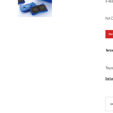
9 46
NA 
No
brzd
Toy
Deta