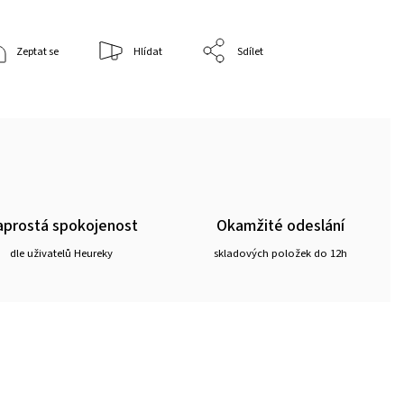
Zeptat se
Hlídat
Sdílet
prostá spokojenost
Okamžité odeslání
dle uživatelů Heureky
skladových položek do 12h