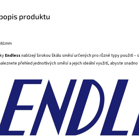
 popis produktu
8x61mm
čky
Endless
nabízejí širokou škálu směsí určených pro různé typy použití –
aleznete přehled jednotlivých směsí a jejich ideální využití, abyste snadno v