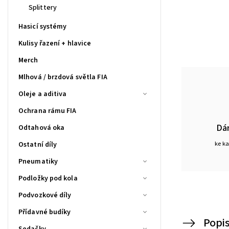
Splittery
Hasicí systémy
Kulisy řazení + hlavice
Merch
Mlhová / brzdová světla FIA
Oleje a aditiva
Ochrana rámu FIA
Dá
Odtahová oka
ke k
Ostatní díly
Pneumatiky
Podložky pod kola
Podvozkové díly
Přídavné budíky
Popi
Sedačky