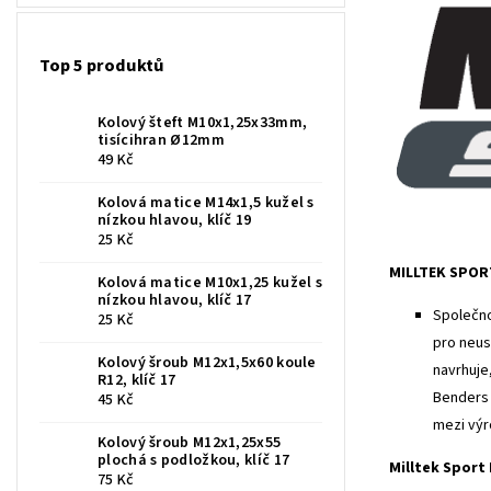
Top 5 produktů
Kolový šteft M10x1,25x33mm,
tisícihran Ø12mm
49 Kč
Kolová matice M14x1,5 kužel s
nízkou hlavou, klíč 19
25 Kč
MILLTEK SPOR
Kolová matice M10x1,25 kužel s
nízkou hlavou, klíč 17
Společno
25 Kč
pro neus
Kolový šroub M12x1,5x60 koule
navrhuje
R12, klíč 17
Benders 
45 Kč
mezi výr
Kolový šroub M12x1,25x55
plochá s podložkou, klíč 17
Milltek Sport
75 Kč