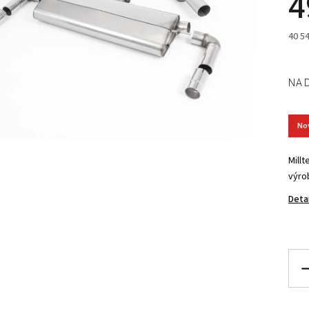
4
40 5
NA 
No
Mill
výro
Deta