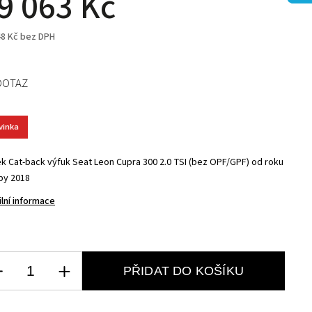
9 063 Kč
48 Kč bez DPH
DOTAZ
vinka
tek Cat-back výfuk Seat Leon Cupra 300 2.0 TSI (bez OPF/GPF) od roku
by 2018
ilní informace
PŘIDAT DO KOŠÍKU