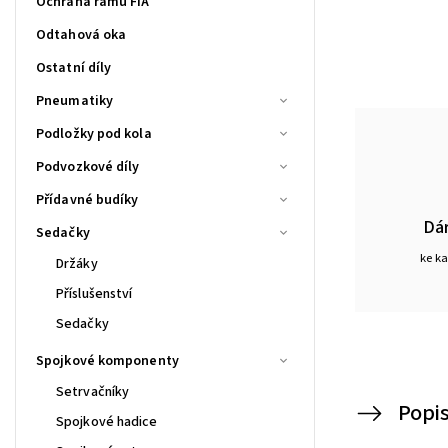
Ochrana rámu FIA
Odtahová oka
Ostatní díly
Pneumatiky
Podložky pod kola
Podvozkové díly
Přídavné budíky
Dá
Sedačky
ke k
Držáky
Příslušenství
Sedačky
Spojkové komponenty
Setrvačníky
Popi
Spojkové hadice