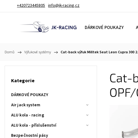
+420723445805
info@jk-racing.cz
DÁRKOVÉ POUKAZY
A
Domů
/
Výfukové systémy
/
Cat-back výfuk Milltek Seat Leon Cupra 300 2
Cat-b
Kategorie
OPF/
DÁRKOVÉ POUKAZY
Air jack system
ALU kola - racing
ALU kola - příslušenství
Bezpečnostní pásy