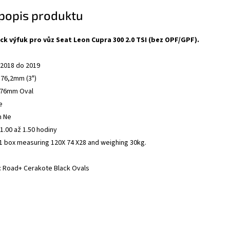
 popis produktu
ck výfuk pro vůz Seat Leon Cupra 300 2.0 TSI (bez OPF/GPF).
 2018 do 2019
 76,2mm (3")
x76mm Oval
e
m Ne
.00 až 1.50 hodiny
n 1 box measuring 120X 74 X28 and weighing 30kg.
e: Road+ Cerakote Black Ovals