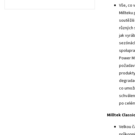
Vše, co 
Millteku
soutěžil
různých 
jak vyrá
sezónách
spolupra
Power Ma
požadavk
produkty
degradac
co umožn
schválen
po celém
Milltek Classi
Velkou č
průkopni