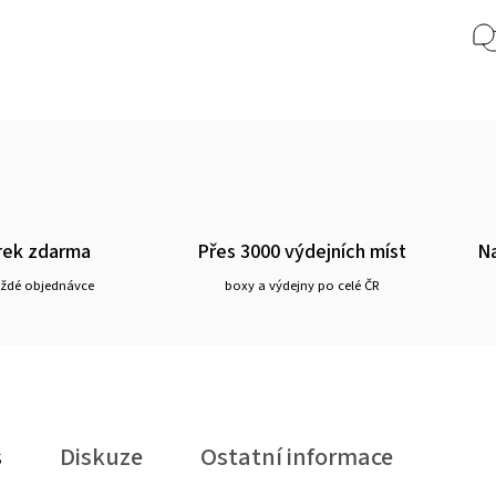
rek zdarma
Přes 3000 výdejních míst
Na
aždé objednávce
boxy a výdejny po celé ČR
s
Diskuze
Ostatní informace