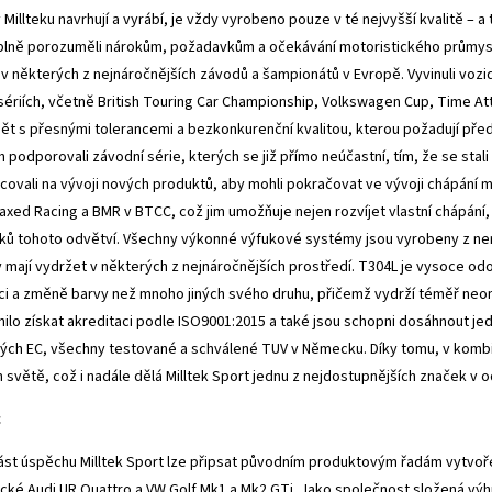
v Millteku navrhují a vyrábí, je vždy vyrobeno pouze v té nejvyšší kvalitě –
 plně porozuměli nárokům, požadavkům a očekávání motoristického průmyslu
i v některých z nejnáročnějších závodů a šampionátů v Evropě. Vyvinuli vozi
sériích, včetně British Touring Car Championship, Volkswagen Cup, Time Att
bět s přesnými tolerancemi a bezkonkurenční kvalitou, kterou požadují pře
 podporovali závodní série, kterých se již přímo neúčastní, tím, že se stal
covali na vývoji nových produktů, aby mohli pokračovat ve vývoji chápání m
xed Racing a BMR v BTCC, což jim umožňuje nejen rozvíjet vlastní chápání,
ů tohoto odvětví. Všechny výkonné výfukové systémy jsou vyrobeny z ner
 mají vydržet v některých z nejnáročnějších prostředí. T304L je vysoce o
i a změně barvy než mnoho jiných svého druhu, přičemž vydrží téměř neo
ilo získat akreditaci podle ISO9001:2015 a také jsou schopni dosáhnout j
ých EC, všechny testované a schválené TUV v Německu. Díky tomu, v kombina
 světě, což i nadále dělá Milltek Sport jednu z nejdostupnějších značek v 
c
ást úspěchu Milltek Sport lze připsat původním produktovým řadám vytvořen
cké Audi UR Quattro a VW Golf Mk1 a Mk2 GTi. Jako společnost složená vý