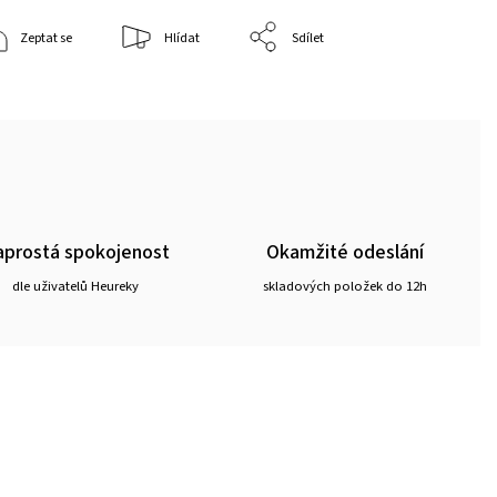
Zeptat se
Hlídat
Sdílet
prostá spokojenost
Okamžité odeslání
dle uživatelů Heureky
skladových položek do 12h