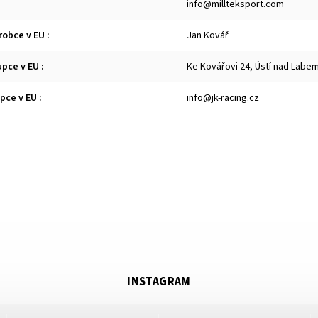
info@millteksport.com
robce v EU
:
Jan Kovář
upce v EU
:
Ke Kovářovi 24, Ústí nad Labe
upce v EU
:
info@jk-racing.cz
INSTAGRAM