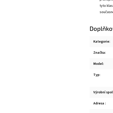
tyto kla
současné
Doplňko
Kategorie
:
Značka
:
Model
:
Typ
:
Výrobní spo
Adresa
: