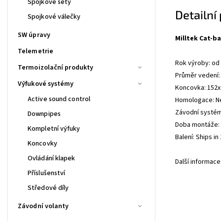
Spojkové sety
Detailní
Spojkové válečky
SW úpravy
Milltek Cat-ba
Telemetrie
Rok výroby: od
Termoizolační produkty
Průměr vedení:
Výfukové systémy
Koncovka: 152
Active sound control
Homologace: N
Závodní systé
Downpipes
Doba montáže: 1
Kompletní výfuky
Balení: Ships i
Koncovky
Ovládání klapek
Další informac
Příslušenství
Středové díly
Závodní volanty