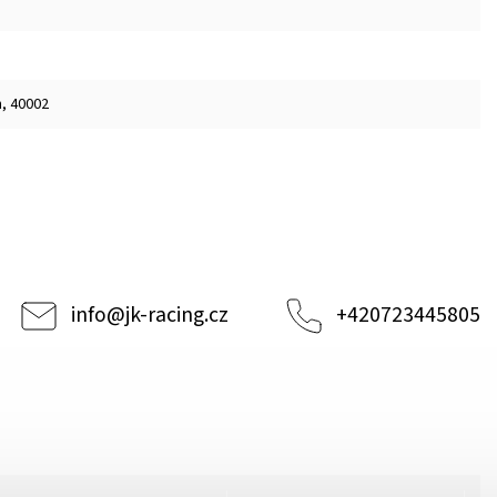
m, 40002
info
@
jk-racing.cz
+420723445805