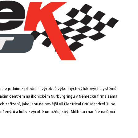
a se jedním z předních výrobců výkonných výfukových systémů
tovacím centrem na ikonickém Nürburgringu v Německu firma sama
 zařízení, jako jsou nejnovější All Electrical CNC Mandrel Tube
enýrů a lidí ve výrobě umožňuje být Millteku i nadále na špici