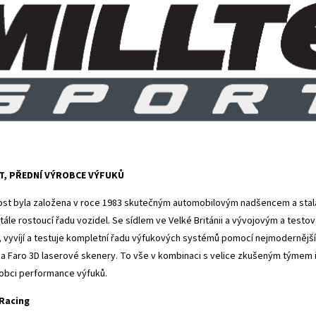
T, PŘEDNÍ VÝROBCE VÝFUKŮ
st byla založena v roce 1983 skutečným automobilovým nadšencem a stal
tále rostoucí řadu vozidel. Se sídlem ve Velké Británii a vývojovým a tes
, vyvíjí a testuje kompletní řadu výfukových systémů pomocí nejmodernějších
a Faro 3D laserové skenery. To vše v kombinaci s velice zkušeným týmem inž
obci performance výfuků.
 Racing