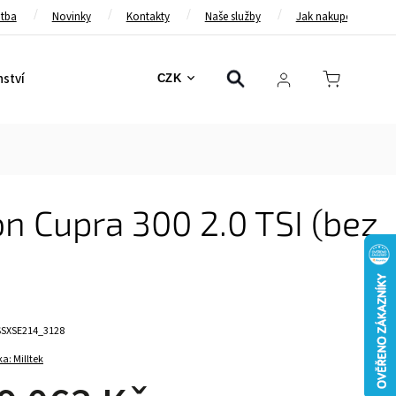
atba
Novinky
Kontakty
Naše služby
Jak nakupovat
nství
Bezpečnostní pásy
Bezpečnostní rámy
Brzd
CZK
on Cupra 300 2.0 TSI (bez
SSXSE214_3128
ka:
Milltek