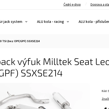
Český e-shop
Doprava a pl
ir jack system
ALU kola - racing
ALU kola - přísluše
.0 TSI (bez OPF/GPF) SSXSE214
ack výfuk Milltek Seat Le
GPF) SSXSE214
Kód:
Znač