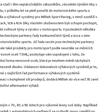
 a ta stačí i těm nejnáročnějším zákazníkům, závodním týmům! Aby v
, v průběhu let se plně ponořili do motoristického sportu a
dla a výfukové systémy pro Milltek Sport Racing, s nimiž soutěží v
ack, VLN a N24. Díky vlastním zkušenostem byli schopni pochopit,
dní světové týmy a výrobci v motorsportu. V posledních několika
i technickými partnery řady konkurenčních týmů a úzce s nimi
otoristického sportu. Již řadu sezón jsou technickými partnery
 ale také produkty pro motorsport podle neustále se měnících
ezové oceli T304L; poskytuje vám uspokojení z toho, že
dolná forma nerezové oceli, která je mnohem méně náchylná k
mezeně dlouho. Oddanost dokonalosti výfukových systémů je to,
edné z nejširších řad performance výfukových systémů
ci s komplexní sítí prodejců, dodává Milltek do více než 95 zemí
odvětví aftermarket výfuků.
ým v 70., 80. a 90. letech pro výkonné ikony své doby. Například
hradně z automobilových nadšenců se rozhodli znovu zaměřit na