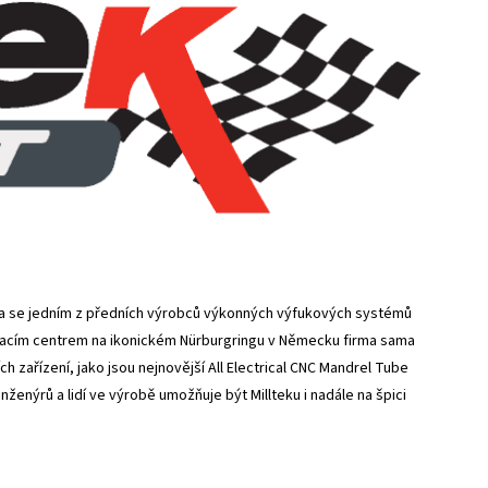
a se jedním z předních výrobců výkonných výfukových systémů
tovacím centrem na ikonickém Nürburgringu v Německu firma sama
 zařízení, jako jsou nejnovější All Electrical CNC Mandrel Tube
enýrů a lidí ve výrobě umožňuje být Millteku i nadále na špici