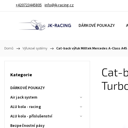
+420723445805
info@jk-racing.cz
DÁRKOVÉ POUKAZY
A
Domů
/
Výfukové systémy
/
Cat-back výfuk Milltek Mercedes A-Class A45
Cat-b
Kategorie
Turb
DÁRKOVÉ POUKAZY
Air jack system
ALU kola - racing
ALU kola - příslušenství
Bezpečnostní pásy