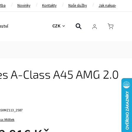
atba
Novinky
Kontakty
Naše služby
Jak nakupovat
nství
Bezpečnostní pásy
Bezpečnostní rámy
Brzd
CZK
es A-Class A45 AMG 2.0
SSXMZ113_2587
ka:
Milltek