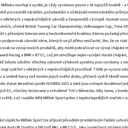
v Millteku navrhují a vyrábí, je vždy vyrobeno pouze v té nejvyšší kvalitě –
 plně porozuměli nárokům, požadavkům a očekávání motoristického průmyslu
i v některých z nejnáročnějších závodů a šampionátů v Evropě. Vyvinuli vozi
sériích, včetně British Touring Car Championship, Volkswagen Cup, Time Att
bět s přesnými tolerancemi a bezkonkurenční kvalitou, kterou požadují pře
 podporovali závodní série, kterých se již přímo neúčastní, tím, že se stal
covali na vývoji nových produktů, aby mohli pokračovat ve vývoji chápání m
xed Racing a BMR v BTCC, což jim umožňuje nejen rozvíjet vlastní chápání,
ů tohoto odvětví. Všechny výkonné výfukové systémy jsou vyrobeny z ner
 mají vydržet v některých z nejnáročnějších prostředí. T304L je vysoce o
i a změně barvy než mnoho jiných svého druhu, přičemž vydrží téměř neo
ilo získat akreditaci podle ISO9001:2015 a také jsou schopni dosáhnout j
ých EC, všechny testované a schválené TUV v Německu. Díky tomu, v kombina
 světě, což i nadále dělá Milltek Sport jednu z nejdostupnějších značek v 
c
ást úspěchu Milltek Sport lze připsat původním produktovým řadám vytvořen
cké Audi UR Quattro a VW Golf Mk1 a Mk2 GTi. Jako společnost složená vý