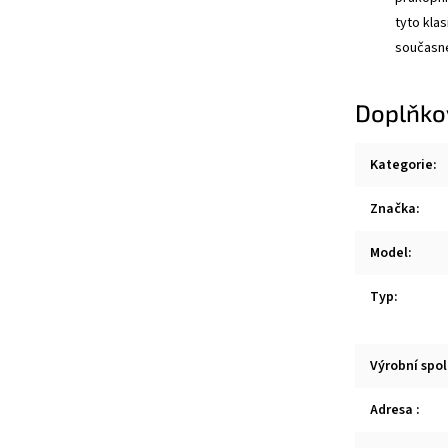
tyto kla
současné
Doplňko
Kategorie
:
Značka
:
Model
:
Typ
:
Výrobní spo
Adresa
: