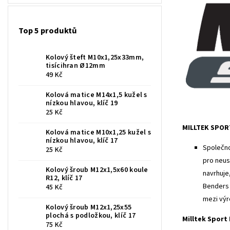
Top 5 produktů
Kolový šteft M10x1,25x33mm,
tisícihran Ø12mm
49 Kč
Kolová matice M14x1,5 kužel s
nízkou hlavou, klíč 19
25 Kč
MILLTEK SPOR
Kolová matice M10x1,25 kužel s
nízkou hlavou, klíč 17
Společno
25 Kč
pro neus
Kolový šroub M12x1,5x60 koule
navrhuje
R12, klíč 17
Benders 
45 Kč
mezi výr
Kolový šroub M12x1,25x55
plochá s podložkou, klíč 17
Milltek Sport
75 Kč