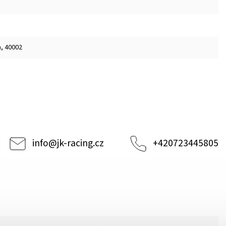
m, 40002
info
@
jk-racing.cz
+420723445805