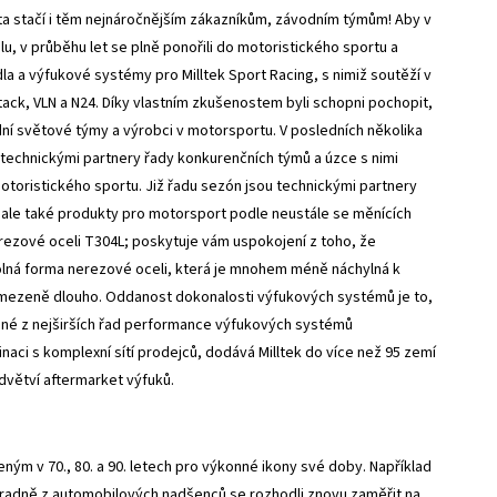
 a ta stačí i těm nejnáročnějším zákazníkům, závodním týmům! Aby v
, v průběhu let se plně ponořili do motoristického sportu a
dla a výfukové systémy pro Milltek Sport Racing, s nimiž soutěží v
ack, VLN a N24. Díky vlastním zkušenostem byli schopni pochopit,
dní světové týmy a výrobci v motorsportu. V posledních několika
i technickými partnery řady konkurenčních týmů a úzce s nimi
otoristického sportu. Již řadu sezón jsou technickými partnery
 ale také produkty pro motorsport podle neustále se měnících
ezové oceli T304L; poskytuje vám uspokojení z toho, že
dolná forma nerezové oceli, která je mnohem méně náchylná k
mezeně dlouho. Oddanost dokonalosti výfukových systémů je to,
edné z nejširších řad performance výfukových systémů
ci s komplexní sítí prodejců, dodává Milltek do více než 95 zemí
odvětví aftermarket výfuků.
ým v 70., 80. a 90. letech pro výkonné ikony své doby. Například
hradně z automobilových nadšenců se rozhodli znovu zaměřit na