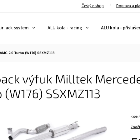
Český e-shop
Doprava a pl
ir jack system
ALU kola - racing
ALU kola - přísluše
 AMG 2.0 Turbo (W176) SSXMZ113
ack výfuk Milltek Merced
o (W176) SSXMZ113
Kód:
Znač