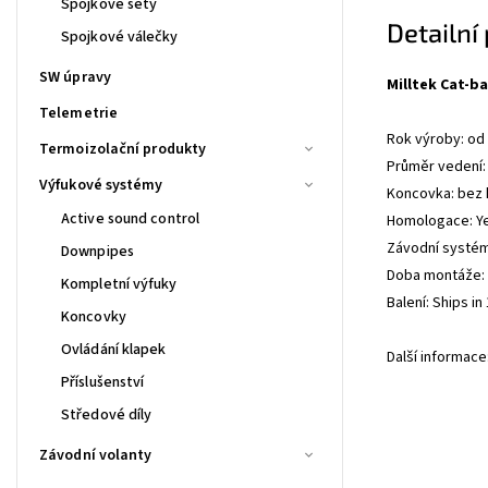
Spojkové sety
Detailní
Spojkové válečky
SW úpravy
Milltek Cat-b
Telemetrie
Rok výroby: od
Termoizolační produkty
Průměr vedení:
Výfukové systémy
Koncovka: bez
Active sound control
Homologace: Y
Závodní systé
Downpipes
Doba montáže: 1
Kompletní výfuky
Balení: Ships i
Koncovky
Ovládání klapek
Další informac
Příslušenství
Středové díly
Závodní volanty