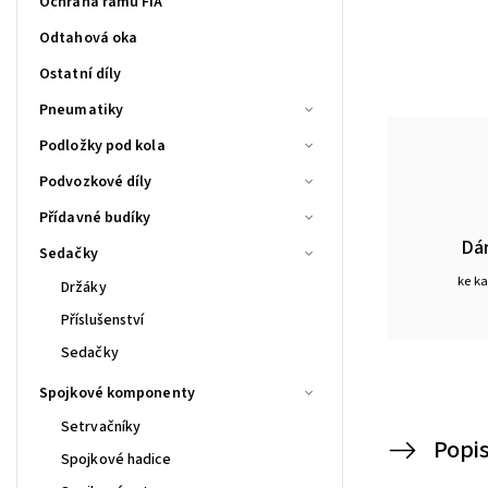
Ochrana rámu FIA
Odtahová oka
Ostatní díly
Pneumatiky
Podložky pod kola
Podvozkové díly
Přídavné budíky
Dá
Sedačky
ke k
Držáky
Příslušenství
Sedačky
Spojkové komponenty
Setrvačníky
Popi
Spojkové hadice