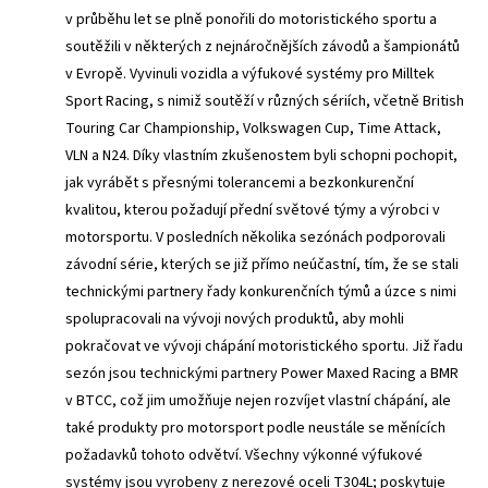
v průběhu let se plně ponořili do motoristického sportu a
soutěžili v některých z nejnáročnějších závodů a šampionátů
v Evropě. Vyvinuli vozidla a výfukové systémy pro Milltek
Sport Racing, s nimiž soutěží v různých sériích, včetně British
Touring Car Championship, Volkswagen Cup, Time Attack,
VLN a N24. Díky vlastním zkušenostem byli schopni pochopit,
jak vyrábět s přesnými tolerancemi a bezkonkurenční
kvalitou, kterou požadují přední světové týmy a výrobci v
motorsportu. V posledních několika sezónách podporovali
závodní série, kterých se již přímo neúčastní, tím, že se stali
technickými partnery řady konkurenčních týmů a úzce s nimi
spolupracovali na vývoji nových produktů, aby mohli
pokračovat ve vývoji chápání motoristického sportu. Již řadu
sezón jsou technickými partnery Power Maxed Racing a BMR
v BTCC, což jim umožňuje nejen rozvíjet vlastní chápání, ale
také produkty pro motorsport podle neustále se měnících
požadavků tohoto odvětví. Všechny výkonné výfukové
systémy jsou vyrobeny z nerezové oceli T304L; poskytuje