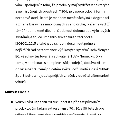
vám uspokojení z toho, že produkty mají vydržet v některých
z nejnáročnějších prostředí. T304L je vysoce odolná forma
nerezové oceli, která je mnohem méně náchylná k degradaci
a změně barvy než mnoho jiných svého druhu, přičemž vydrží
téměř neomezeně dlouho. Oddanost dokonalosti výfukových
systémů je to, co umožnilo získat akreditaci podle
ISO9001:2015 a také jsou schopni dosáhnout jedné z
nejširších řad performance výfukových systémů schválených
EC, všechny testované a schválené TUV v Německu. Díky
tomu, v kombinaci s komplexní sítí prodejců, dodává Milltek
do více než 95 zemí po celém světě, což i nadále dělá Milltek
Sport jednu z nejdostupnějších značek v odvětví aftermarket
výfuků.
Milltek Classic
Velkou část úspěchu Milltek Sport lze připsat původním
produktovým řadám vytvořeným v 70., 80. a 90. letech pro
výkonné ikony své doby. Například průkopnické Audi UR