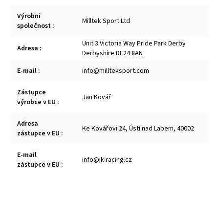
Výrobní
Milltek Sport Ltd
společnost
:
Unit 3 Victoria Way Pride Park Derby
Adresa
:
Derbyshire DE24 8AN
E-mail
:
info@millteksport.com
Zástupce
Jan Kovář
výrobce v EU
:
Adresa
Ke Kovářovi 24, Ústí nad Labem, 40002
zástupce v EU
:
E-mail
info@jk-racing.cz
zástupce v EU
: