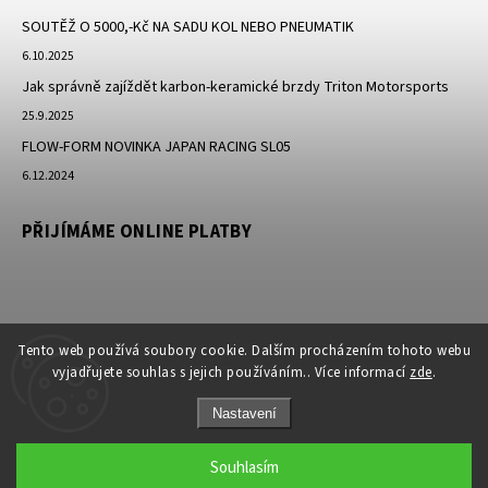
SOUTĚŽ O 5000,-Kč NA SADU KOL NEBO PNEUMATIK
6.10.2025
Jak správně zajíždět karbon-keramické brzdy Triton Motorsports
25.9.2025
FLOW-FORM NOVINKA JAPAN RACING SL05
6.12.2024
PŘIJÍMÁME ONLINE PLATBY
Tento web používá soubory cookie. Dalším procházením tohoto webu
vyjadřujete souhlas s jejich používáním.. Více informací
zde
.
Nastavení
Copyright 2026
JK-Racing.cz
. Všechna práva vyhrazena.
Souhlasím
Grafický návrh vytvořil a nakódoval
Shoptak.cz