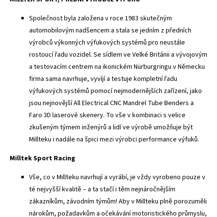
Společnost byla založena v roce 1983 skutečným
automobilovým nadšencem a stala se jedním z předních
výrobců výkonných výfukových systémů pro neustále
rostoucí řadu vozidel. Se sídlem ve Velké Británii a vývojovým
a testovacím centrem na ikonickém Nürburgringu v Německu
firma sama navrhuje, vyvíjí a testuje kompletní řadu
výfukových systémů pomocí nejmodernějších zařízení, jako
jsou nejnovější All Electrical CNC Mandrel Tube Benders a
Faro 3D laserové skenery. To vše v kombinaci s velice
zkušeným týmem inženýrů a lidí ve výrobě umožňuje být
Millteku i nadále na špici mezi výrobci performance výfuků.
Milltek Sport Racing
Vše, co v Millteku navrhují a vyrábí, je vždy vyrobeno pouze v
té nejvyšší kvalitě – a ta stačí i těm nejnáročnějším
zákazníkům, závodním týmům! Aby v Millteku plně porozuměli
nárokům, požadavkům a očekávání motoristického průmyslu,