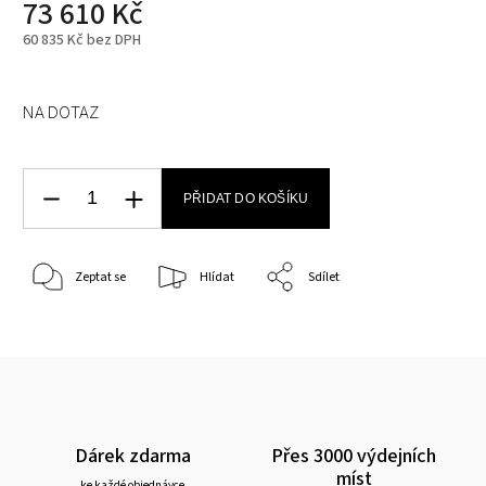
73 610 Kč
60 835 Kč bez DPH
NA DOTAZ
PŘIDAT DO KOŠÍKU
Zeptat se
Hlídat
Sdílet
Dárek zdarma
Přes 3000 výdejních
míst
ke každé objednávce