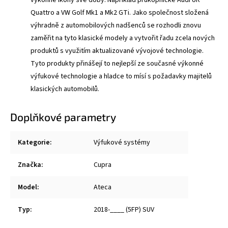
Quattro a VW Golf Mk1 a Mk2 GTi. Jako společnost složená
výhradně z automobilových nadšenců se rozhodli znovu
zaměřit na tyto klasické modely a vytvořit řadu zcela nových
produktů s využitím aktualizované vývojové technologie.
Tyto produkty přinášejí to nejlepší ze současné výkonné
výfukové technologie a hladce to mísí s požadavky majitelů
klasických automobilů.
Doplňkové parametry
Kategorie
:
Výfukové systémy
Značka
:
Cupra
Model
:
Ateca
Typ
:
2018-____ (5FP) SUV