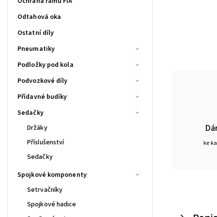
Ochrana rámu FIA
Odtahová oka
Ostatní díly
Pneumatiky
Podložky pod kola
Podvozkové díly
Přídavné budíky
Sedačky
Dá
Držáky
Příslušenství
ke k
Sedačky
Spojkové komponenty
Setrvačníky
Spojkové hadice