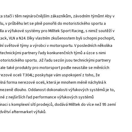
 a ta stačí i těm nejnáročnějším zákazníkům, závodním týmům! Aby v
, v průběhu let se plně ponořili do motoristického sportu a
dla a výfukové systémy pro Milltek Sport Racing, s nimiž soutěží v
ack, VLN a N24. Díky vlastním zkušenostem byli schopni pochopit,
dní světové týmy a výrobci v motorsportu. V posledních několika
i technickými partnery řady konkurenčních týmů a úzce s nimi
otoristického sportu. Již řadu sezón jsou technickými partnery
 ale také produkty pro motorsport podle neustále se měnících
ezové oceli T304L; poskytuje vám uspokojení z toho, že
dolná forma nerezové oceli, která je mnohem méně náchylná k
mezeně dlouho. Oddanost dokonalosti výfukových systémů je to,
edné z nejširších řad performance výfukových systémů
ci s komplexní sítí prodejců, dodává Milltek do více než 95 zemí
odvětví aftermarket výfuků.