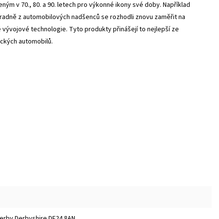
ým v 70., 80. a 90. letech pro výkonné ikony své doby. Například
hradně z automobilových nadšenců se rozhodli znovu zaměřit na
 vývojové technologie. Tyto produkty přinášejí to nejlepší ze
ických automobilů.
 Derby Derbyshire DE24 8AN