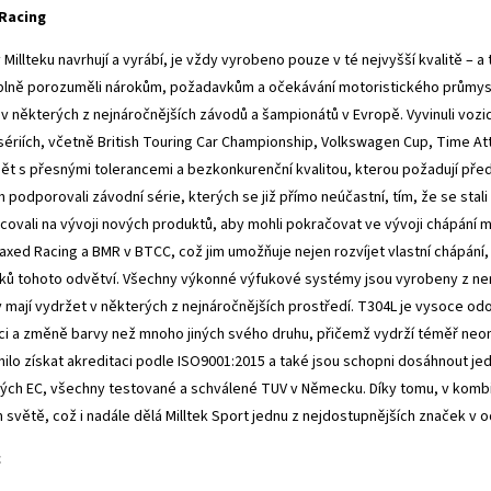
 Racing
v Millteku navrhují a vyrábí, je vždy vyrobeno pouze v té nejvyšší kvalitě –
 plně porozuměli nárokům, požadavkům a očekávání motoristického průmyslu
i v některých z nejnáročnějších závodů a šampionátů v Evropě. Vyvinuli vozi
sériích, včetně British Touring Car Championship, Volkswagen Cup, Time Att
bět s přesnými tolerancemi a bezkonkurenční kvalitou, kterou požadují pře
 podporovali závodní série, kterých se již přímo neúčastní, tím, že se stal
covali na vývoji nových produktů, aby mohli pokračovat ve vývoji chápání m
xed Racing a BMR v BTCC, což jim umožňuje nejen rozvíjet vlastní chápání,
ů tohoto odvětví. Všechny výkonné výfukové systémy jsou vyrobeny z ner
 mají vydržet v některých z nejnáročnějších prostředí. T304L je vysoce o
i a změně barvy než mnoho jiných svého druhu, přičemž vydrží téměř neo
ilo získat akreditaci podle ISO9001:2015 a také jsou schopni dosáhnout j
ých EC, všechny testované a schválené TUV v Německu. Díky tomu, v kombina
 světě, což i nadále dělá Milltek Sport jednu z nejdostupnějších značek v 
c