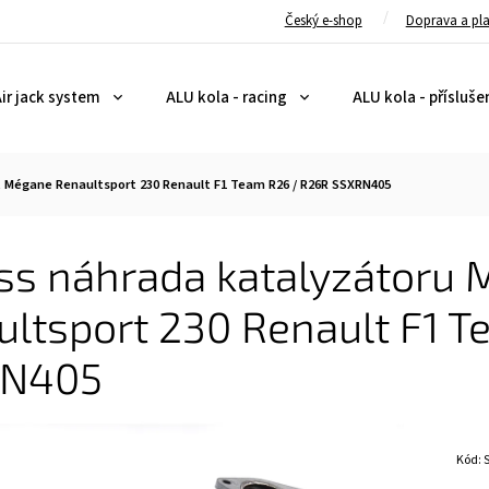
Český e-shop
Doprava a pl
ir jack system
ALU kola - racing
ALU kola - přísluše
t Mégane Renaultsport 230 Renault F1 Team R26 / R26R SSXRN405
ss náhrada katalyzátoru 
ultsport 230 Renault F1 
RN405
Kód: