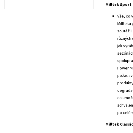
Milltek Sport
Vše, co 
Millteku
soutěžil
různých 
jak vyrá
sezónách
spolupra
Power Ma
požadavk
produkty
degradac
co umožn
schválen
po celém
Milltek Classi