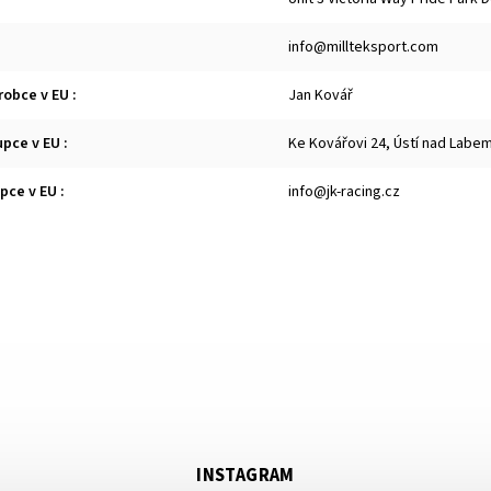
info@millteksport.com
robce v EU
:
Jan Kovář
upce v EU
:
Ke Kovářovi 24, Ústí nad Labe
upce v EU
:
info@jk-racing.cz
INSTAGRAM