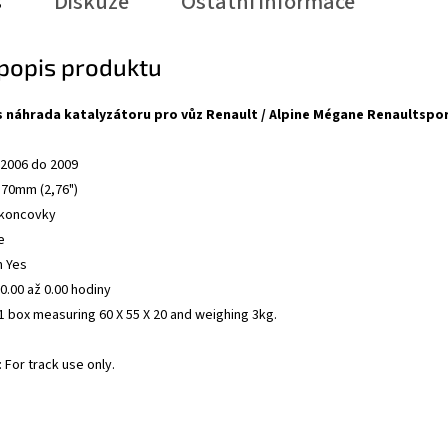
s
Diskuze
Ostatní informace
 popis produktu
s náhrada katalyzátoru pro vůz Renault / Alpine Mégane Renaultspor
 2006 do 2009
 70mm (2,76")
 koncovky
e
m Yes
.00 až 0.00 hodiny
n 1 box measuring 60 X 55 X 20 and weighing 3kg.
 For track use only.