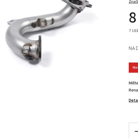
Znač
8
7 16
NA 
No
Mill
Rena
Deta