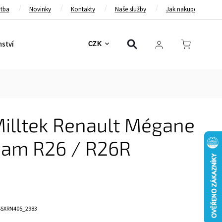
atba
Novinky
Kontakty
Naše služby
Jak nakupovat
nství
Bezpečnostní pásy
Bezpečnostní rámy
Brzd
CZK
Milltek Renault Mégane
Team R26 / R26R
SSXRN405_2983