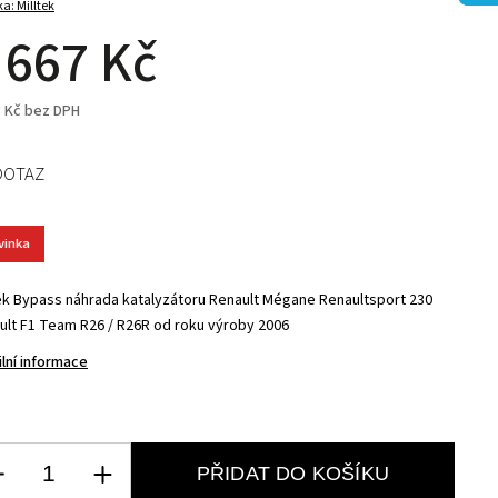
ka:
Milltek
 667 Kč
3 Kč bez DPH
DOTAZ
vinka
tek Bypass náhrada katalyzátoru Renault Mégane Renaultsport 230
ult F1 Team R26 / R26R od roku výroby 2006
ilní informace
PŘIDAT DO KOŠÍKU