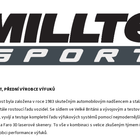
T, PŘEDNÍ VÝROBCE VÝFUKŮ
st byla založena v roce 1983 skutečným automobilovým nadšencem a stal
tále rostoucí řadu vozidel. Se sídlem ve Velké Británii a vývojovým a tes
, vyvíjí a testuje kompletní řadu výfukových systémů pomocí nejmodernějších
a Faro 3D laserové skenery. To vše v kombinaci s velice zkušeným týmem inž
obci performance výfuků.