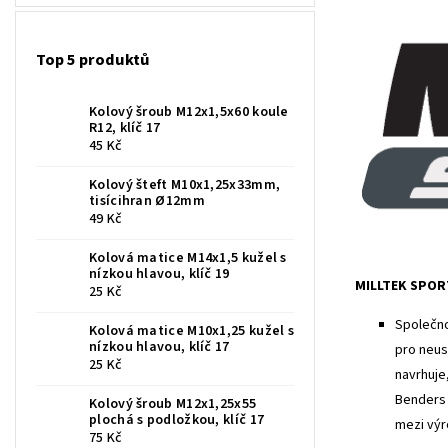
Top 5 produktů
Kolový šroub M12x1,5x60 koule
R12, klíč 17
45 Kč
Kolový šteft M10x1,25x33mm,
tisícihran Ø12mm
49 Kč
Kolová matice M14x1,5 kužel s
nízkou hlavou, klíč 19
MILLTEK SPOR
25 Kč
Společno
Kolová matice M10x1,25 kužel s
nízkou hlavou, klíč 17
pro neus
25 Kč
navrhuje
Benders 
Kolový šroub M12x1,25x55
plochá s podložkou, klíč 17
mezi výr
75 Kč