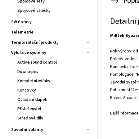
Popi
Spojkové sety
Spojkové válečky
Detailní
SW úpravy
Telemetrie
Milltek Bypas
Termoizolační produkty
Rok výroby: od
Výfukové systémy
Průměr vedení:
Active sound control
Koncovka: bez
Downpipes
Homologace: N
Kompletní výfuky
Závodní systé
Doba montáže: 0
Koncovky
Balení: Ships i
Ovládání klapek
Příslušenství
Další informace:
Středové díly
Závodní volanty