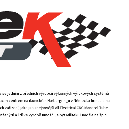
a se jedním z předních výrobců výkonných výfukových systémů
tovacím centrem na ikonickém Nürburgringu v Německu firma sama
 zařízení, jako jsou nejnovější All Electrical CNC Mandrel Tube
enýrů a lidí ve výrobě umožňuje být Millteku i nadále na špici