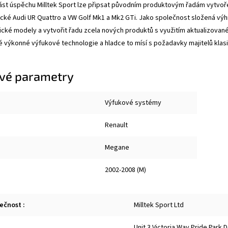
ást úspěchu Milltek Sport lze připsat původním produktovým řadám vytvořen
cké Audi UR Quattro a VW Golf Mk1 a Mk2 GTi. Jako společnost složená vý
sické modely a vytvořit řadu zcela nových produktů s využitím aktualizované
 výkonné výfukové technologie a hladce to mísí s požadavky majitelů klas
vé parametry
Výfukové systémy
Renault
Megane
2002-2008 (M)
lečnost
:
Milltek Sport Ltd
Unit 3 Victoria Way Pride Park