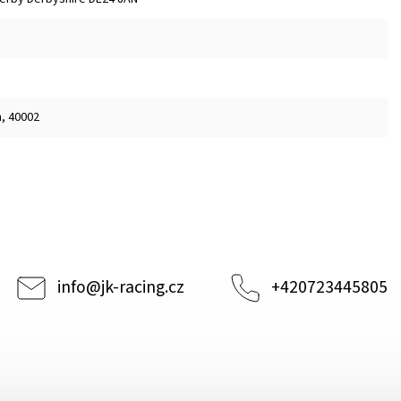
m, 40002
info
@
jk-racing.cz
+420723445805