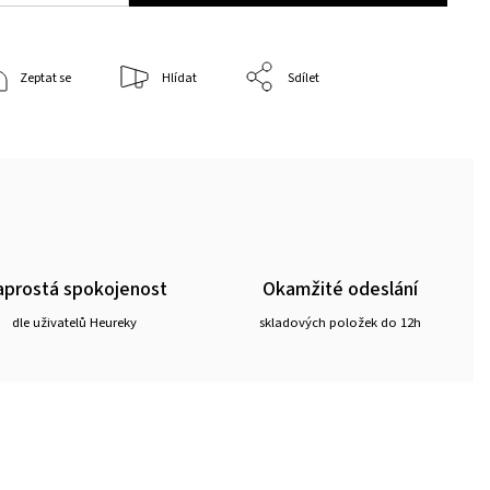
Zeptat se
Hlídat
Sdílet
prostá spokojenost
Okamžité odeslání
dle uživatelů Heureky
skladových položek do 12h