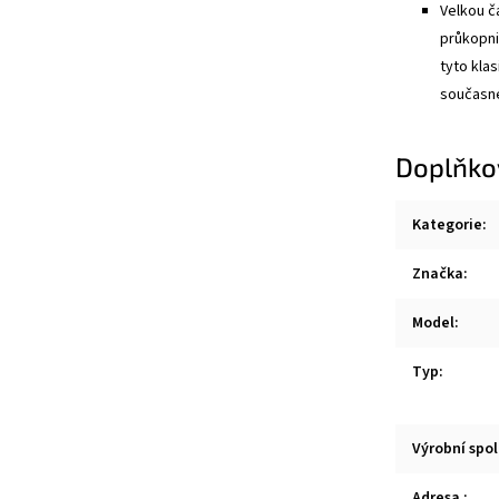
Velkou č
průkopni
tyto kla
současné
Doplňko
Kategorie
:
Značka
:
Model
:
Typ
:
Výrobní spo
Adresa
: