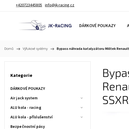
+420723445805
info@jk-racing.cz
DÁRKOVÉ POUKAZY
A
Domů
/
Výfukové systémy
/
Bypass náhrada katalyzátoru Milltek Renaul
Bypa
Kategorie
Rena
DÁRKOVÉ POUKAZY
SSX
Air jack system
ALU kola - racing
ALU kola - příslušenství
Bezpečnostní pásy