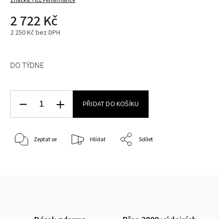
Značka:
HEL Performance
2 722 Kč
2 250 Kč bez DPH
DO TÝDNE
PŘIDAT DO KOŠÍKU
Zeptat se
Hlídat
Sdílet