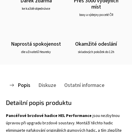
Dárek zdarma
Přes 3000 výdejních
míst
ke každé objednávce
boxy a výdejny po celé ČR
Naprostá spokojenost
Okamžité odeslání
dle uživatelů Heureky
skladových položek do 12h
Popis
Diskuze
Ostatní informace
Detailní popis produktu
Pancéřové brzdové hadice HEL Performance
jsou nezbytnou
úpravou při upgradu brzdové soustavy. Montáží těchto hadic
eliminujete nafukování originálních gumových hadic, a tím zlepšíte