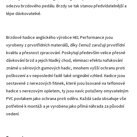
odezvu brzdového pedálu. Brzdy se tak stanou předvídatelnější a
lépe dávkovatelné.
Brzdové hadice anglického výrobce HEL Performance jsou
vyrobeny z prvotřídních materiálů, díky čemuž zaručují prvotřídní
kvalitu a přesnost zpracování. Poskytují především velice přesné
dávkování brzd a jejich hladký chod, eliminaci efektu nafukování
známé u sériových gumových hadic, mnohem vyšší ochranu proti
poškození a v neposlední řadě také originální vzhled. Hadice jsou
sestavené z nerezových fitinek, které jsou lisované na teflonové
hadice s nerezovým opletem, ty jsou navíc potaženy omyvatelným
PVC povlakem jako ochrana proti oděru. Každá sada obsahuje vše
potřebné k montáži a je vyrobena jako přímá náhrada za původní
vedení.