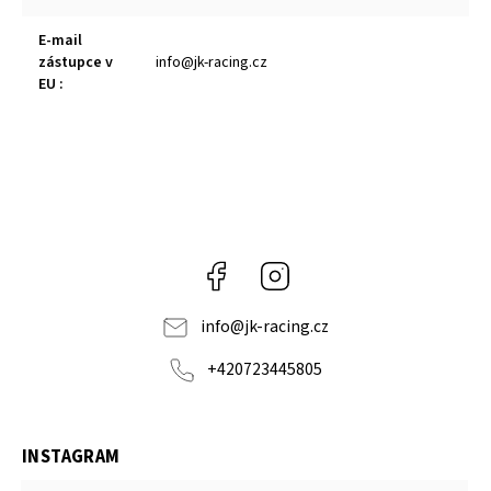
E-mail
zástupce v
info@jk-racing.cz
EU
:
Facebook
Instagram
info
@
jk-racing.cz
+420723445805
INSTAGRAM