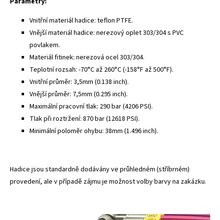
Parametry:
Vnitřní materiál hadice: teflon PTFE.
Vnější materiál hadice: nerezový oplet 303/304 s PVC
povlakem.
Materiál fitinek: nerezová ocel 303/304.
Teplotní rozsah: -70°C až 260°C (-158°F až 500°F).
Vnitřní průměr: 3,5mm (0.138 inch).
Vnější průměr: 7,5mm (0.295 inch).
Maximální pracovní tlak: 290 bar (4206 PSI).
Tlak při roztržení: 870 bar (12618 PSI).
Minimální poloměr ohybu: 38mm (1.496 inch).
Hadice jsou standardně dodávány ve průhledném (stříbrném)
provedení, ale v případě zájmu je možnost volby barvy na zakázku.