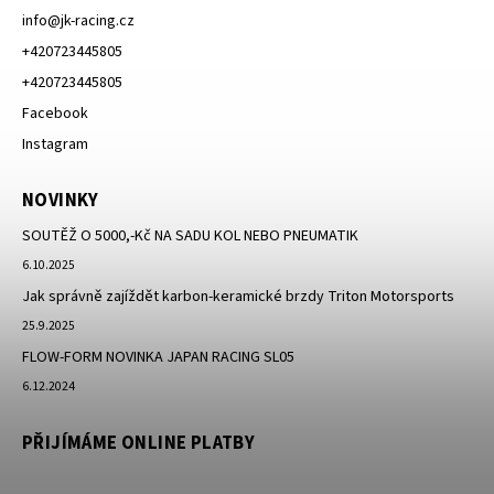
info
@
jk-racing.cz
+420723445805
+420723445805
Facebook
Instagram
NOVINKY
SOUTĚŽ O 5000,-Kč NA SADU KOL NEBO PNEUMATIK
6.10.2025
Jak správně zajíždět karbon-keramické brzdy Triton Motorsports
25.9.2025
FLOW-FORM NOVINKA JAPAN RACING SL05
6.12.2024
PŘIJÍMÁME ONLINE PLATBY