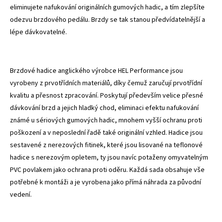
eliminujete nafukování originálních gumových hadic, a tím zlepšíte
odezvu brzdového pedálu. Brzdy se tak stanou předvídatelnější a
lépe dávkovatelné.
Brzdové hadice anglického výrobce HEL Performance jsou
vyrobeny z prvotřídních materiálů, díky čemuž zaručují prvotřídní
kvalitu a přesnost zpracování. Poskytují především velice přesné
dávkování brzd a jejich hladký chod, eliminaci efektu nafukování
známé u sériových gumových hadic, mnohem vyšší ochranu proti
poškození a v neposlední řadě také originální vzhled. Hadice jsou
sestavené z nerezových fitinek, které jsou lisované na teflonové
hadice s nerezovým opletem, ty jsou navíc potaženy omyvatelným
PVC povlakem jako ochrana proti oděru. Každá sada obsahuje vše
potřebné k montáži a je vyrobena jako přímá náhrada za původní
vedení.