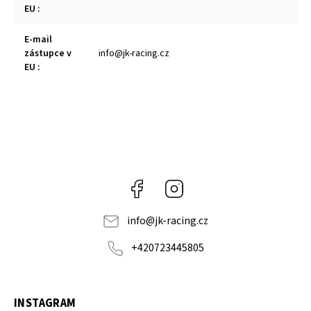
EU
:
E-mail
zástupce v
info@jk-racing.cz
EU
:
Facebook
Instagram
info
@
jk-racing.cz
+420723445805
INSTAGRAM