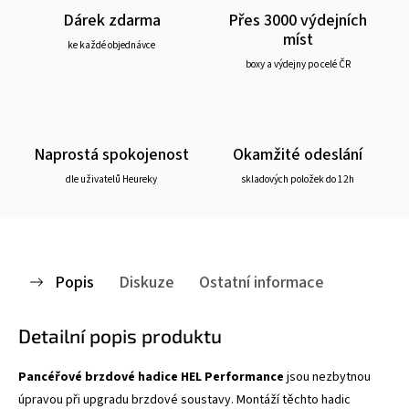
Dárek zdarma
Přes 3000 výdejních
míst
ke každé objednávce
boxy a výdejny po celé ČR
Naprostá spokojenost
Okamžité odeslání
dle uživatelů Heureky
skladových položek do 12h
Popis
Diskuze
Ostatní informace
Detailní popis produktu
Pancéřové brzdové hadice HEL Performance
jsou nezbytnou
úpravou při upgradu brzdové soustavy. Montáží těchto hadic