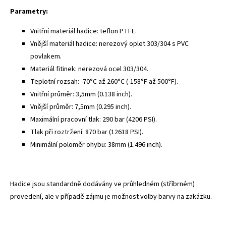
Parametry:
Vnitřní materiál hadice: teflon PTFE.
Vnější materiál hadice: nerezový oplet 303/304 s PVC
povlakem.
Materiál fitinek: nerezová ocel 303/304.
Teplotní rozsah: -70°C až 260°C (-158°F až 500°F).
Vnitřní průměr: 3,5mm (0.138 inch).
Vnější průměr: 7,5mm (0.295 inch).
Maximální pracovní tlak: 290 bar (4206 PSI).
Tlak při roztržení: 870 bar (12618 PSI).
Minimální poloměr ohybu: 38mm (1.496 inch).
Hadice jsou standardně dodávány ve průhledném (stříbrném)
provedení, ale v případě zájmu je možnost volby barvy na zakázku.