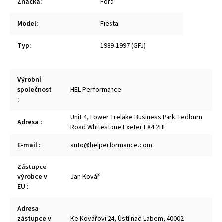
Značka
:
Ford
Model
:
Fiesta
Typ
:
1989-1997 (GFJ)
Výrobní
společnost
HEL Performance
:
Unit 4, Lower Trelake Business Park Tedburn
Adresa
:
Road Whitestone Exeter EX4 2HF
E-mail
:
auto@helperformance.com
Zástupce
výrobce v
Jan Kovář
EU
:
Adresa
zástupce v
Ke Kovářovi 24, Ústí nad Labem, 40002