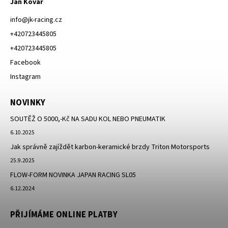
Jan Kovář
info
@
jk-racing.cz
+420723445805
+420723445805
Facebook
Instagram
NOVINKY
SOUTĚŽ O 5000,-Kč NA SADU KOL NEBO PNEUMATIK
6.10.2025
Jak správně zajíždět karbon-keramické brzdy Triton Motorsports
25.9.2025
FLOW-FORM NOVINKA JAPAN RACING SL05
6.12.2024
PŘIJÍMÁME ONLINE PLATBY