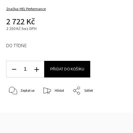
Značka:
HEL Performance
2 722 Kč
2 250 Kč bez DPH
DO TÝDNE
PŘIDAT DO KOŠÍKU
Zeptat se
Hlídat
Sdílet